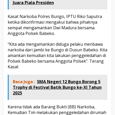
Juara Piala Presiden
k
o
b
Kasat Narkoba Polres Bungo, IPTU Riko Saputra
a
P
ketika dikonfirmasi mengakui bahwa pihaknya
o
sempat mengamankan Dwi Madura bersama
l
Anggota Polsek Babeko.
r
e
“Kita ada mengamankan diduga pelaku menbawa
s
B
narkoba dari jambi ke Bungo di Dusun Babeko. Kita
u
amankan kemudian kita lakukan penggeledahan di
n
Polsek Babeko bersama Anggota Polsek”. Terang
g
Kasat
o
Baca Juga :
SMA Negeri 12 Bungo Borong 5
Trophy di Festival Batik Bungo ke-XI Tahun
2025
Karena tidak ada Barang Bukti (BB) Narkoba,
Kemudian Tim melakukan penggeledahan dirumah