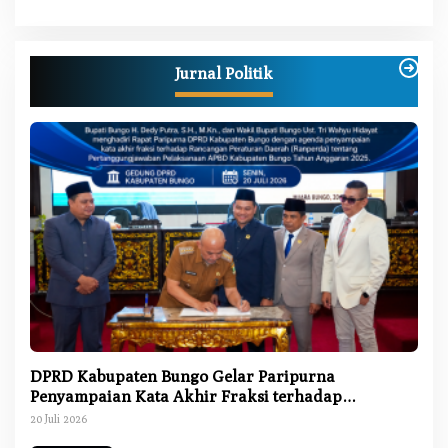
Jurnal Politik
DPRD Kabupaten Bungo Gelar Paripurna
Penyampaian Kata Akhir Fraksi terhadap
Ranperda Pertanggungjawaban APBD 2025
20 Juli 2026