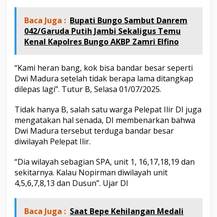
i
l
Baca Juga :
Bupati Bungo Sambut Danrem
e
042/Garuda Putih Jambi Sekaligus Temu
p
a
Kenal Kapolres Bungo AKBP Zamri Elfino
s
k
a
“Kami heran bang, kok bisa bandar besar seperti
n
Dwi Madura setelah tidak berapa lama ditangkap
,
dilepas lagi”. Tutur B, Selasa 01/07/2025.
i
n
Tidak hanya B, salah satu warga Pelepat Ilir DI juga
i
K
mengatakan hal senada, DI membenarkan bahwa
a
Dwi Madura tersebut terduga bandar besar
t
diwilayah Pelepat Ilir.
a
K
“Dia wilayah sebagian SPA, unit 1, 16,17,18,19 dan
a
s
sekitarnya. Kalau Nopirman diwilayah unit
a
4,5,6,7,8,13 dan Dusun”. Ujar DI
t
N
a
Baca Juga :
Saat Bepe Kehilangan Medali
r