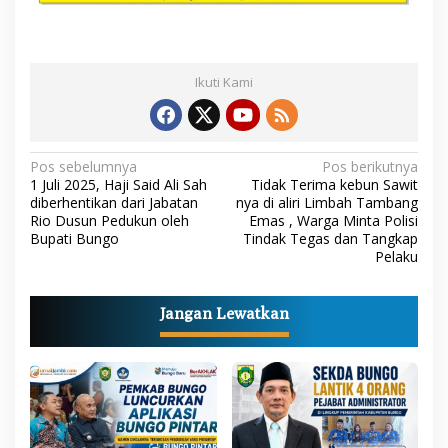
Ikuti Kami
N
Pos sebelumnya
Pos berikutnya
1 Juli 2025, Haji Said Ali Sah
Tidak Terima kebun Sawit
a
diberhentikan dari Jabatan
nya di aliri Limbah Tambang
Rio Dusun Pedukun oleh
Emas , Warga Minta Polisi
v
Bupati Bungo
Tindak Tegas dan Tangkap
i
Pelaku
g
a
Jangan Lewatkan
s
i
p
o