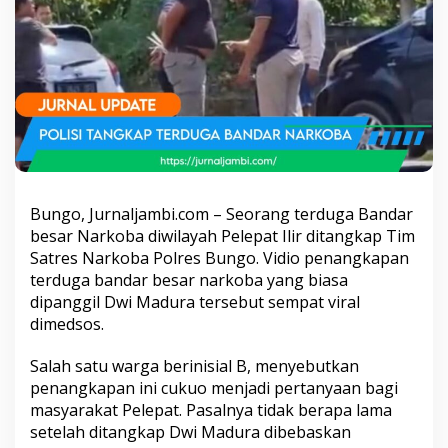
r
k
o
b
a
y
a
n
g
s
u
d
Bungo, Jurnaljambi.com – Seorang terduga Bandar
a
besar Narkoba diwilayah Pelepat Ilir ditangkap Tim
h
Satres Narkoba Polres Bungo. Vidio penangkapan
T
e
terduga bandar besar narkoba yang biasa
r
dipanggil Dwi Madura tersebut sempat viral
t
dimedsos.
a
n
Salah satu warga berinisial B, menyebutkan
g
k
penangkapan ini cukuo menjadi pertanyaan bagi
a
masyarakat Pelepat. Pasalnya tidak berapa lama
p
setelah ditangkap Dwi Madura dibebaskan
d