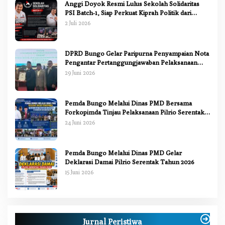
Anggi Doyok Resmi Lulus Sekolah Solidaritas
PSI Batch-1, Siap Perkuat Kiprah Politik dari
Daerah
2 Juli 2026
DPRD Bungo Gelar Paripurna Penyampaian Nota
Pengantar Pertanggungjawaban Pelaksanaan
APBD 2025
29 Juni 2026
Pemda Bungo Melalui Dinas PMD Bersama
Forkopimda Tinjau Pelaksanaan Pilrio Serentak
2026
24 Juni 2026
Pemda Bungo Melalui Dinas PMD Gelar
Deklarasi Damai Pilrio Serentak Tahun 2026
15 Juni 2026
Jurnal Peristiwa