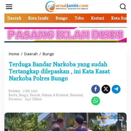
L
e
w
a
Daerah
Kota Jambi
Bungo
Tebo
Kerinci
Kota Sung
t
i
k
e
k
o
Home
/
Daerah
/
Bungo
T
n
e
t
Terduga Bandar Narkoba yang sudah
r
e
d
Tertangkap dilepaskan , ini Kata Kasat
n
u
Narkoba Polres Bungo
g
a
B
Redaksi
2 Juli 2025
Berita
,
Bungo
,
Daerah
,
Hukum & Kriminal
,
Nasional
,
a
Peristiwa
1647 Dilihat
n
d
a
r
N
a