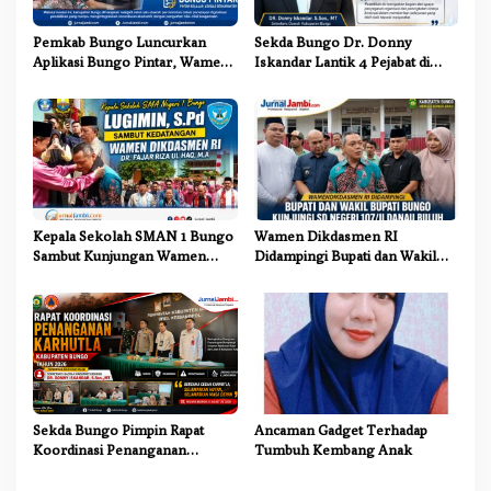
s
Pemkab Bungo Luncurkan
Sekda Bungo Dr. Donny
Aplikasi Bungo Pintar, Wamen
Iskandar Lantik 4 Pejabat di
Dikdasmen: Terobosan
Lingkungan Pemkab Bungo
Pendidikan yang Progresif
Kepala Sekolah SMAN 1 Bungo
Wamen Dikdasmen RI
Sambut Kunjungan Wamen
Didampingi Bupati dan Wakil
Dikdasmen RI, Tinjau Program
Bupati Bungo Tinjau Revitalisasi
PJJ untuk Anak Putus Sekolah
SD Negeri 107/II Danau Buluh
Sekda Bungo Pimpin Rapat
Ancaman Gadget Terhadap
Koordinasi Penanganan
Tumbuh Kembang Anak
Karhutla 2026, Tekankan
Sinergi Lintas Sektor