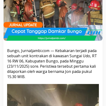
i
t
K
o
n
t
r
a
k
a
n
d
Bungo, Jurnaljambi.com — Kebakaran terjadi pada
i
sebuah unit kontrakan di kawasan Sungai Udo, RT
S
16 RW 06, Kabupaten Bungo, pada Minggu
u
n
(23/11/2025) sore. Peristiwa tersebut pertama kali
g
dilaporkan oleh warga bernama Jon pada pukul
a
15.30 WIB.
i
U
d
o
B
e
r