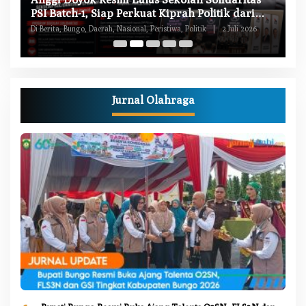
M
PSI Batch-1, Siap Perkuat Kiprah Politik dari
Di
Daerah
Di Berita, Bungo, Daerah, Nasional, Peristiwa, Politik
|
2 Juli 2026
Pe
Jurnal Olahraga