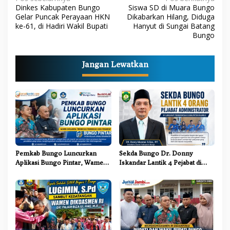
N
Dinkes Kabupaten Bungo
Siswa SD di Muara Bungo
a
Gelar Puncak Perayaan HKN
Dikabarkan Hilang, Diduga
ke-61, di Hadiri Wakil Bupati
Hanyut di Sungai Batang
v
Bungo
i
g
Jangan Lewatkan
a
s
i
p
o
s
Pemkab Bungo Luncurkan
Sekda Bungo Dr. Donny
Aplikasi Bungo Pintar, Wamen
Iskandar Lantik 4 Pejabat di
Dikdasmen: Terobosan
Lingkungan Pemkab Bungo
Pendidikan yang Progresif