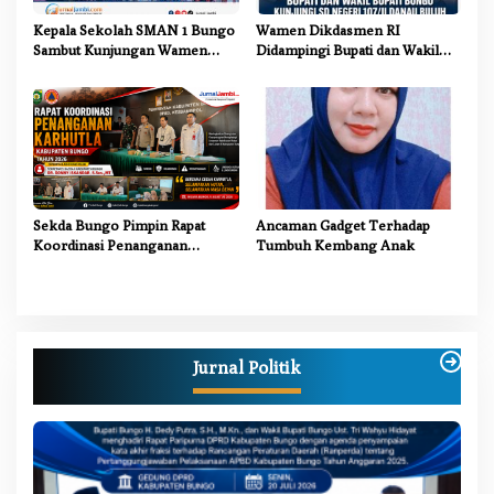
Kepala Sekolah SMAN 1 Bungo
Wamen Dikdasmen RI
Sambut Kunjungan Wamen
Didampingi Bupati dan Wakil
Dikdasmen RI, Tinjau Program
Bupati Bungo Tinjau Revitalisasi
PJJ untuk Anak Putus Sekolah
SD Negeri 107/II Danau Buluh
Sekda Bungo Pimpin Rapat
Ancaman Gadget Terhadap
Koordinasi Penanganan
Tumbuh Kembang Anak
Karhutla 2026, Tekankan
Sinergi Lintas Sektor
Jurnal Politik