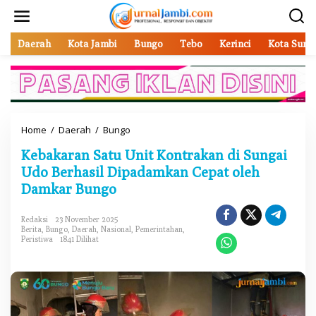
L
e
w
a
Daerah
Kota Jambi
Bungo
Tebo
Kerinci
Kota Sung
t
i
k
e
k
o
Home
/
Daerah
/
Bungo
K
n
e
t
Kebakaran Satu Unit Kontrakan di Sungai
b
e
a
Udo Berhasil Dipadamkan Cepat oleh
n
k
Damkar Bungo
a
r
a
Redaksi
23 November 2025
Berita
,
Bungo
,
Daerah
,
Nasional
,
Pemerintahan
,
n
Peristiwa
1841 Dilihat
S
a
t
u
U
n