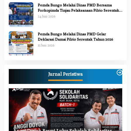
Pemda Bungo Melalui Dinas PMD Bersama
Forkopimda Tinjau Pelaksanaan Pilrio Serentak
2026
24 Juni 2026
Pemda Bungo Melalui Dinas PMD Gelar
Deklarasi Damai Pilrio Serentak Tahun 2026
15 Juni 2026
Jurnal Peristiwa
W
Anggi Doyok Resmi Lulus Sekolah Solidaritas