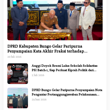
DPRD Kabupaten Bungo Gelar Paripurna
Penyampaian Kata Akhir Fraksi terhadap
Ranperda Pertanggungjawaban APBD 2025
20 Juli 2026
Anggi Doyok Resmi Lulus Sekolah Solidaritas
PSI Batch-1, Siap Perkuat Kiprah Politik dari
Daerah
2 Juli 2026
DPRD Bungo Gelar Paripurna Penyampaian Nota
Pengantar Pertanggungjawaban Pelaksanaan
APBD 2025
29 Juni 2026