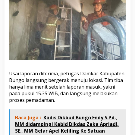
h
a
s
i
l
D
i
p
a
d
a
m
k
Usai laporan diterima, petugas Damkar Kabupaten
a
n
Bungo langsung bergerak menuju lokasi. Tim tiba
C
hanya lima menit setelah laporan masuk, yakni
e
pada pukul 15.35 WIB, dan langsung melakukan
p
proses pemadaman.
a
t
o
l
Baca Juga :
Kadis Dikbud Bungo Endy S.Pd.,
e
MM didampingi Kabid Dikdas Zeka Apriadi,
h
SE., MM Gelar Apel Keliling Ke Satuan
D