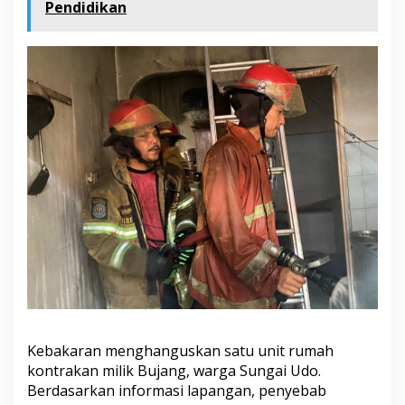
Pendidikan
a
m
k
a
r
B
u
n
g
o
Kebakaran menghanguskan satu unit rumah
kontrakan milik Bujang, warga Sungai Udo.
Berdasarkan informasi lapangan, penyebab