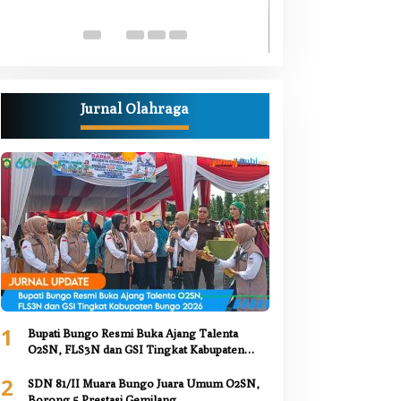
Luka Bacok
Di Berita, Bungo, Daerah,
Kesehatan, Nasional, Pemer
Juni 2026
Jurnal Olahraga
1
Bupati Bungo Resmi Buka Ajang Talenta
O2SN, FLS3N dan GSI Tingkat Kabupaten
Bungo 2026
2
SDN 81/II Muara Bungo Juara Umum O2SN,
Borong 5 Prestasi Gemilang