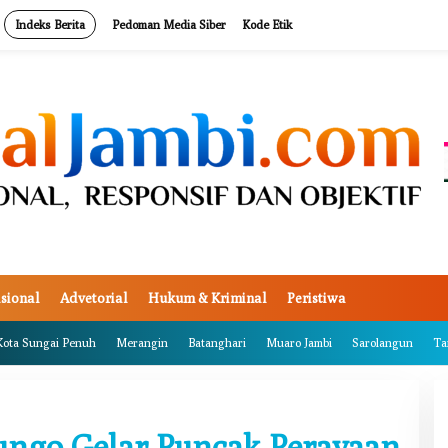
Indeks Berita
Pedoman Media Siber
Kode Etik
sional
Advetorial
Hukum & Kriminal
Peristiwa
Kota Sungai Penuh
Merangin
Batanghari
Muaro Jambi
Sarolangun
Ta
ungo Gelar Puncak Perayaan