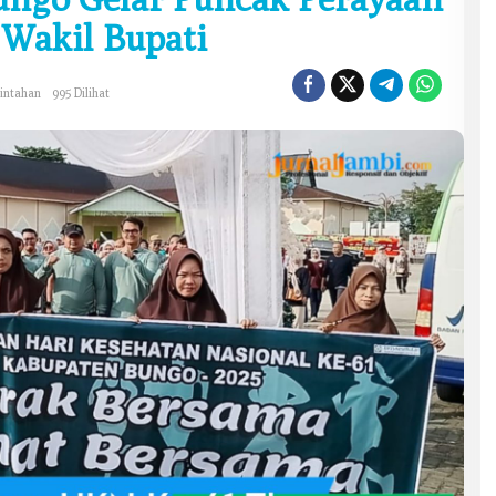
 Wakil Bupati
intahan
995 Dilihat