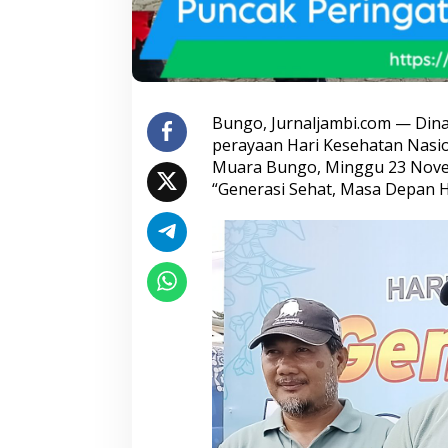
c
a
k
P
e
r
a
Bungo, Jurnaljambi.com — Di
y
perayaan Hari Kesehatan Nasio
a
Muara Bungo, Minggu 23 Nove
a
“Generasi Sehat, Masa Depan H
n
H
K
N
k
e
-
6
1
,
d
i
H
a
d