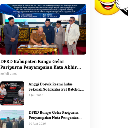
DPRD Kabupaten Bungo Gelar
Paripurna Penyampaian Kata Akhir
Fraksi terhadap Ranperda
20 Juli 2026
Pertanggungjawaban APBD 2025
Anggi Doyok Resmi Lulus
Sekolah Solidaritas PSI Batch-1,
Siap Perkuat Kiprah Politik dari
2 Juli 2026
Daerah
DPRD Bungo Gelar Paripurna
Penyampaian Nota Pengantar
Pertanggungjawaban Pelaksanaan
29 Juni 2026
APBD 2025