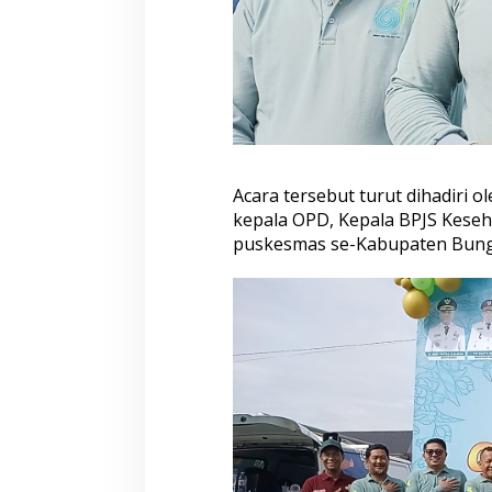
i
r
i
W
a
k
i
l
B
Acara tersebut turut dihadiri 
u
p
kepala OPD, Kepala BPJS Keseha
a
puskesmas se-Kabupaten Bungo,
t
i