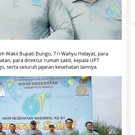
Kampung Siaga Bencana Jaya Setia
Di Advetorial, Berita, Bungo, Daerah, Hukum &
Kriminal, Kesehatan, Nasional, Pemerintahan,
Peristiwa
|
30 Juli 2026
oleh Wakil Bupati Bungo, Tri Wahyu Hidayat, para
tan, para direktur rumah sakit, kepala UPT
 serta seluruh jajaran kesehatan lainnya.