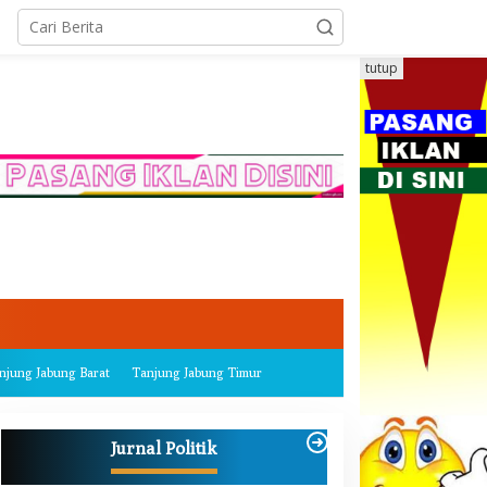
tutup
njung Jabung Barat
Tanjung Jabung Timur
Jurnal Politik