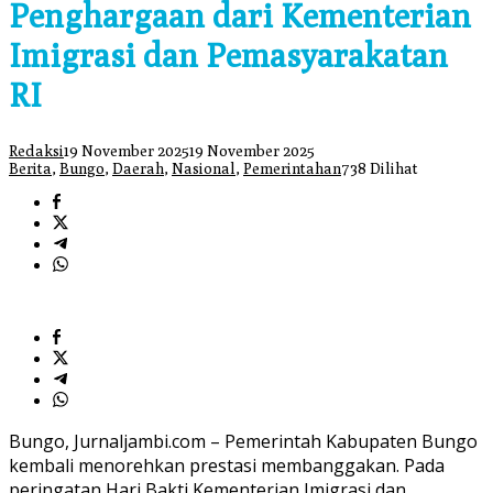
Penghargaan dari Kementerian
Imigrasi dan Pemasyarakatan
RI
Redaksi
19 November 2025
19 November 2025
Berita
,
Bungo
,
Daerah
,
Nasional
,
Pemerintahan
738 Dilihat
Bungo, Jurnaljambi.com – Pemerintah Kabupaten Bungo
kembali menorehkan prestasi membanggakan. Pada
peringatan Hari Bakti Kementerian Imigrasi dan