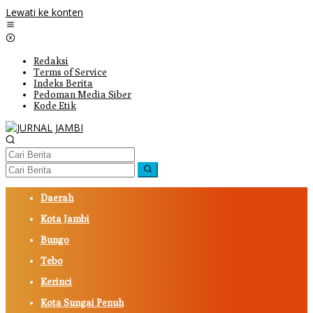
Lewati ke konten
Redaksi
Terms of Service
Indeks Berita
Pedoman Media Siber
Kode Etik
Daerah
Kota Jambi
Bungo
Tebo
Kerinci
Kota Sungai Penuh