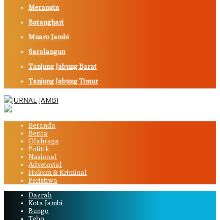
Merangin
Batanghari
Muaro Jambi
Sarolangun
Tanjung Jabung Barat
Tanjung Jabung Timur
Beranda
Berita
Olahraga
Politik
Nasional
Advetorial
Hukum & Kriminal
Peristiwa
Daerah
Kota Jambi
Bungo
Tebo