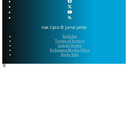
Hak Cipta © Jurnal Jambi
Redaksi
Terms of Service
Indeks Berita
Pedoman Media Siber
Kode Etik