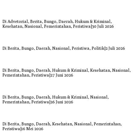
Bupati Bungo Pimpin Apel Pengukuhan dan Simulasi SOP Kampung
Siaga Bencana Jaya Setia
Di Advetorial, Berita, Bungo, Daerah, Hukum & Kriminal,
Kesehatan, Nasional, Pemerintahan, Peristiwa
|
30 Juli 2026
Anggi Doyok Resmi Lulus Sekolah Solidaritas PSI Batch-1, Siap
Perkuat Kiprah Politik dari Daerah
Di Berita, Bungo, Daerah, Nasional, Peristiwa, Politik
|
2 Juli 2026
Warga Bungo Diduga Jadi Korban Begal, Meninggal Dunia Akibat
Luka Bacok
Di Berita, Bungo, Daerah, Hukum & Kriminal, Kesehatan, Nasional,
Pemerintahan, Peristiwa
|
27 Juni 2026
Respons Cepat Damkar Bungo Padamkan Kebakaran Lahan di
Sungai Mengkuang
Di Berita, Bungo, Daerah, Hukum & Kriminal, Nasional,
Pemerintahan, Peristiwa
|
26 Juni 2026
Bupati dan Wakil Bupati Bungo Tinjau Posko Banjir dan Dapur
Umum di Sejumlah Titik
Di Berita, Bungo, Daerah, Kesehatan, Nasional, Pemerintahan,
Peristiwa
|
16 Mei 2026