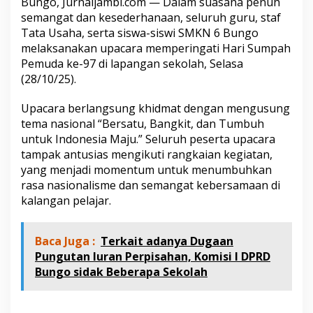
Bungo, Jurnaljambi.com — Dalam suasana penuh
g
semangat dan kesederhanaan, seluruh guru, staf
a
t
Tata Usaha, serta siswa-siswi SMKN 6 Bungo
i
melaksanakan upacara memperingati Hari Sumpah
H
Pemuda ke-97 di lapangan sekolah, Selasa
a
(28/10/25).
r
i
S
Upacara berlangsung khidmat dengan mengusung
u
tema nasional “Bersatu, Bangkit, dan Tumbuh
m
untuk Indonesia Maju.” Seluruh peserta upacara
p
tampak antusias mengikuti rangkaian kegiatan,
a
h
yang menjadi momentum untuk menumbuhkan
P
rasa nasionalisme dan semangat kebersamaan di
e
kalangan pelajar.
m
u
d
Baca Juga :
Terkait adanya Dugaan
a
Pungutan Iuran Perpisahan, Komisi I DPRD
k
e
Bungo sidak Beberapa Sekolah
-
9
7