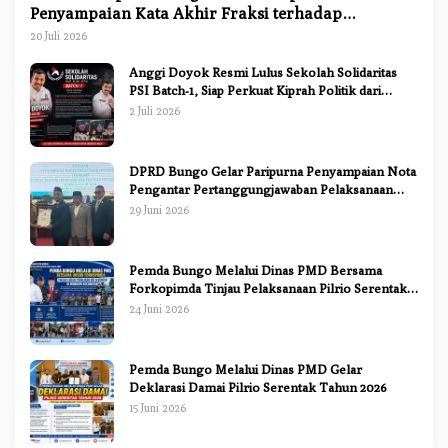
Penyampaian Kata Akhir Fraksi terhadap
Ranperda Pertanggungjawaban APBD 2025
20 Juli 2026
Anggi Doyok Resmi Lulus Sekolah Solidaritas
PSI Batch-1, Siap Perkuat Kiprah Politik dari
Daerah
2 Juli 2026
DPRD Bungo Gelar Paripurna Penyampaian Nota
Pengantar Pertanggungjawaban Pelaksanaan
APBD 2025
29 Juni 2026
Pemda Bungo Melalui Dinas PMD Bersama
Forkopimda Tinjau Pelaksanaan Pilrio Serentak
2026
24 Juni 2026
Pemda Bungo Melalui Dinas PMD Gelar
Deklarasi Damai Pilrio Serentak Tahun 2026
15 Juni 2026