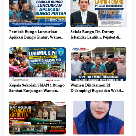
p
o
s
Pemkab Bungo Luncurkan
Sekda Bungo Dr. Donny
Aplikasi Bungo Pintar, Wamen
Iskandar Lantik 4 Pejabat di
Dikdasmen: Terobosan
Lingkungan Pemkab Bungo
Pendidikan yang Progresif
Kepala Sekolah SMAN 1 Bungo
Wamen Dikdasmen RI
Sambut Kunjungan Wamen
Didampingi Bupati dan Wakil
Dikdasmen RI, Tinjau Program
Bupati Bungo Tinjau Revitalisasi
PJJ untuk Anak Putus Sekolah
SD Negeri 107/II Danau Buluh