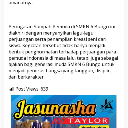
amanatnya.
d
a
n
P
e
Peringatan Sumpah Pemuda di SMKN 6 Bungo ini
s
diakhiri dengan menyanyikan lagu-lagu
a
perjuangan serta penampilan kreasi seni dari
n
P
siswa. Kegiatan tersebut tidak hanya menjadi
o
bentuk penghormatan terhadap perjuangan para
s
pemuda Indonesia di masa lalu, tetapi juga sebagai
i
ajakan bagi generasi muda SMKN 6 Bungo untuk
t
i
menjadi penerus bangsa yang tangguh, disiplin,
f
dan berkarakter.
d
a
Post Views:
639
r
i
K
e
p
a
l
a