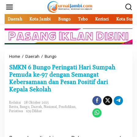
L
e
w
a
Daerah
Kota Jambi
Bungo
Tebo
Kerinci
Kota Sung
t
i
k
e
k
o
Home
/
Daerah
/
Bungo
S
n
M
t
SMKN 6 Bungo Peringati Hari Sumpah
K
e
N
Pemuda ke-97 dengan Semangat
n
6
Kebersamaan dan Pesan Positif dari
B
Kepala Sekolah
u
n
g
Redaksi
28 Oktober 2025
o
Berita
,
Bungo
,
Daerah
,
Nasional
,
Pendidikan
,
P
Peristiwa
639 Dilihat
e
r
i
n