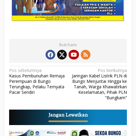
S
e
k
o
l
a
h
Ikuti Kami
N
Pos sebelumnya
Pos berikutnya
Kasus Pembunuhan Remaja
Jaringan Kabel Listrik PLN di
a
Perempuan di Bungo
Bungo Menjuntai Hingga ke
Terungkap, Pelaku Ternyata
Tanah, Warga Khawatirkan
v
Pacar Sendiri
Keselamatan, Pihak PLN
i
“Bungkam”
g
a
Jangan Lewatkan
s
i