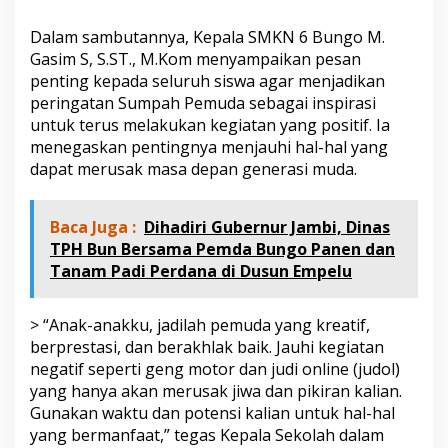
d
e
Dalam sambutannya, Kepala SMKN 6 Bungo M.
n
Gasim S, S.ST., M.Kom menyampaikan pesan
g
penting kepada seluruh siswa agar menjadikan
a
n
peringatan Sumpah Pemuda sebagai inspirasi
S
untuk terus melakukan kegiatan yang positif. Ia
e
menegaskan pentingnya menjauhi hal-hal yang
m
dapat merusak masa depan generasi muda.
a
n
g
a
Baca Juga :
Dihadiri Gubernur Jambi, Dinas
t
TPH Bun Bersama Pemda Bungo Panen dan
K
Tanam Padi Perdana di Dusun Empelu
e
b
e
> “Anak-anakku, jadilah pemuda yang kreatif,
r
berprestasi, dan berakhlak baik. Jauhi kegiatan
s
negatif seperti geng motor dan judi online (judol)
a
m
yang hanya akan merusak jiwa dan pikiran kalian.
a
Gunakan waktu dan potensi kalian untuk hal-hal
a
yang bermanfaat,” tegas Kepala Sekolah dalam
n