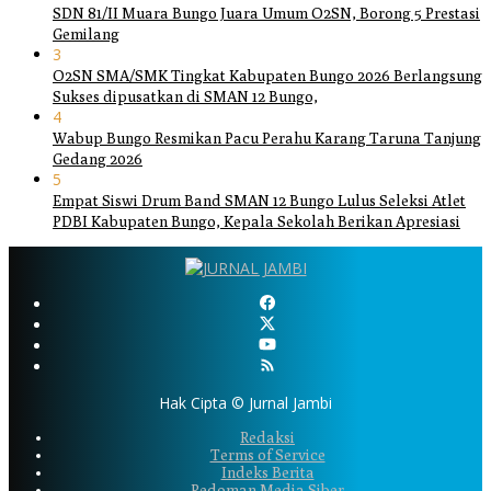
SDN 81/II Muara Bungo Juara Umum O2SN, Borong 5 Prestasi
Gemilang
3
O2SN SMA/SMK Tingkat Kabupaten Bungo 2026 Berlangsung
Sukses dipusatkan di SMAN 12 Bungo,
4
Wabup Bungo Resmikan Pacu Perahu Karang Taruna Tanjung
Gedang 2026
5
Empat Siswi Drum Band SMAN 12 Bungo Lulus Seleksi Atlet
PDBI Kabupaten Bungo, Kepala Sekolah Berikan Apresiasi
Hak Cipta © Jurnal Jambi
Redaksi
Terms of Service
Indeks Berita
Pedoman Media Siber