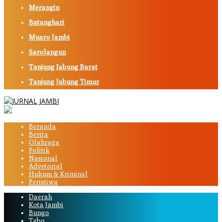
Merangin
Batanghari
Muaro Jambi
Sarolangun
Tanjung Jabung Barat
Tanjung Jabung Timur
Beranda
Berita
Olahraga
Politik
Nasional
Advetorial
Hukum & Kriminal
Peristiwa
Daerah
Kota Jambi
Bungo
Tebo