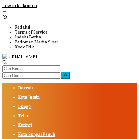
Lewati ke konten
Redaksi
Terms of Service
Indeks Berita
Pedoman Media Siber
Kode Etik
Daerah
Kota Jambi
Bungo
Tebo
Kerinci
Kota Sungai Penuh