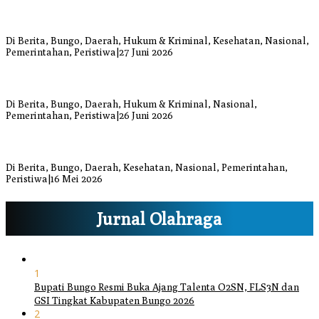
Warga Bungo Diduga Jadi Korban Begal, Meninggal Dunia Akibat
Luka Bacok
Di Berita, Bungo, Daerah, Hukum & Kriminal, Kesehatan, Nasional,
Pemerintahan, Peristiwa
|
27 Juni 2026
Respons Cepat Damkar Bungo Padamkan Kebakaran Lahan di
Sungai Mengkuang
Di Berita, Bungo, Daerah, Hukum & Kriminal, Nasional,
Pemerintahan, Peristiwa
|
26 Juni 2026
Bupati dan Wakil Bupati Bungo Tinjau Posko Banjir dan Dapur
Umum di Sejumlah Titik
Di Berita, Bungo, Daerah, Kesehatan, Nasional, Pemerintahan,
Peristiwa
|
16 Mei 2026
Jurnal Olahraga
1
Bupati Bungo Resmi Buka Ajang Talenta O2SN, FLS3N dan
GSI Tingkat Kabupaten Bungo 2026
2