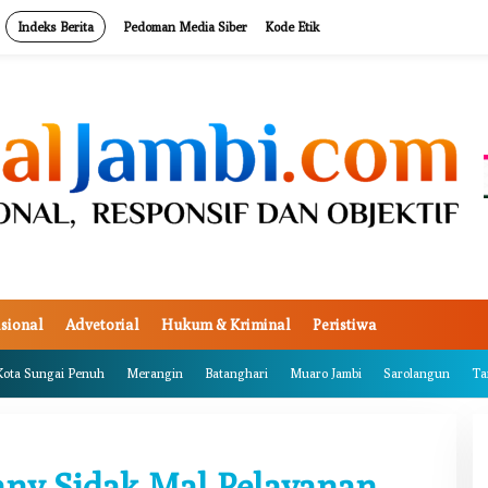
Indeks Berita
Pedoman Media Siber
Kode Etik
sional
Advetorial
Hukum & Kriminal
Peristiwa
Kota Sungai Penuh
Merangin
Batanghari
Muaro Jambi
Sarolangun
Ta
ny Sidak Mal Pelayanan