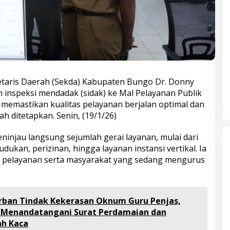
etaris Daerah (Sekda) Kabupaten Bungo Dr. Donny
n inspeksi mendadak (sidak) ke Mal Pelayanan Publik
emastikan kualitas pelayanan berjalan optimal dan
h ditetapkan. Senin, (19/1/26)
ninjau langsung sejumlah gerai layanan, mulai dari
ukan, perizinan, hingga layanan instansi vertikal. Ia
s pelayanan serta masyarakat yang sedang mengurus
rban Tindak Kekerasan Oknum Guru Penjas,
Bupati Bungo Pimpin Apel
uk Menandatangani Surat Perdamaian dan
Pengukuhan dan Simulasi SOP
ah Kaca