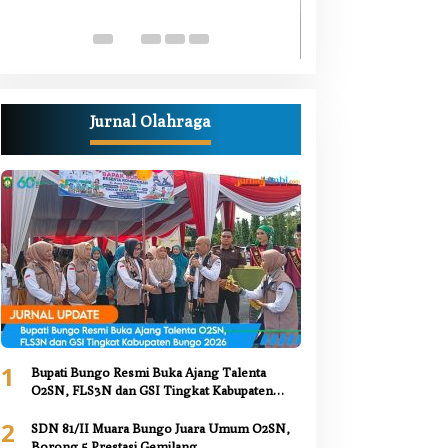
Luka Bacok
Di Berita, Bungo, Daerah,
Kesehatan, Nasional, Pemer
Juni 2026
Jurnal Olahraga
1
Bupati Bungo Resmi Buka Ajang Talenta
O2SN, FLS3N dan GSI Tingkat Kabupaten
Bungo 2026
2
SDN 81/II Muara Bungo Juara Umum O2SN,
Borong 5 Prestasi Gemilang