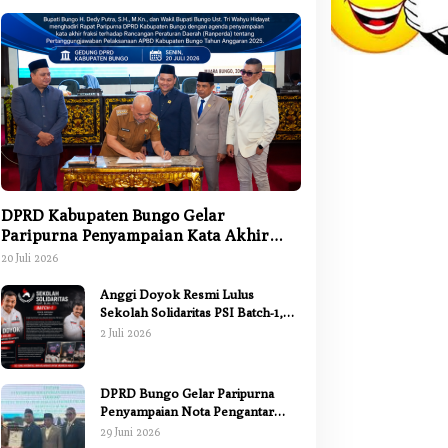
DPRD Kabupaten Bungo Gelar
Paripurna Penyampaian Kata Akhir
Fraksi terhadap Ranperda
20 Juli 2026
Pertanggungjawaban APBD 2025
Anggi Doyok Resmi Lulus
Sekolah Solidaritas PSI Batch-1,
Siap Perkuat Kiprah Politik dari
2 Juli 2026
Daerah
DPRD Bungo Gelar Paripurna
Penyampaian Nota Pengantar
Pertanggungjawaban Pelaksanaan
29 Juni 2026
APBD 2025