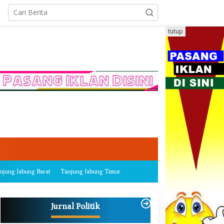
tutup
njung Jabung Barat
Tanjung Jabung Timur
Jurnal Politik