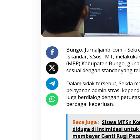
l
a
y
a
n
a
n
P
u
Bungo, Jurnaljambi.com – Sekr
b
Iskandar, S.Sos., MT, melakuka
l
(MPP) Kabupaten Bungo, guna m
i
sesuai dengan standar yang tela
k
,
P
Dalam sidak tersebut, Sekda me
a
pelayanan administrasi kependud
s
juga berdialog dengan petuga
t
berbagai keperluan.
i
k
a
Baca Juga :
Siswa MTSn Ko
n
K
diduga di Intimidasi unt
u
membayar Ganti Rugi Pec
a