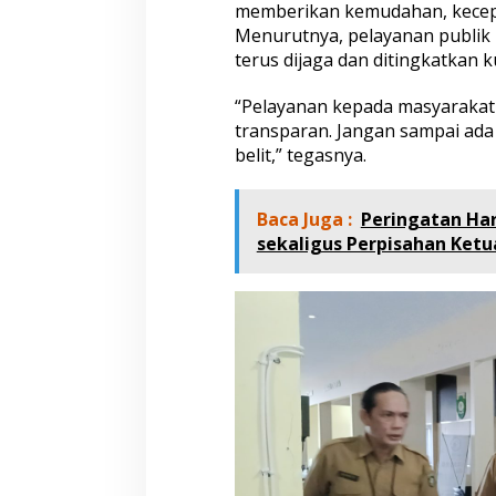
memberikan kemudahan, kecep
k
Menurutnya, pelayanan publik
a
terus dijaga dan ditingkatkan k
t
“Pelayanan kepada masyarakat 
transparan. Jangan sampai ada 
belit,” tegasnya.
Baca Juga :
Peringatan Hari
sekaligus Perpisahan Ketu