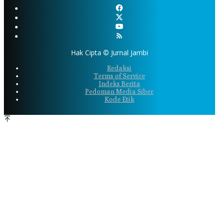
Hak Cipta © Jurnal Jambi
Redaksi
Terms of Service
Indeks Berita
Pedoman Media Siber
Kode Etik