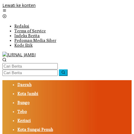
Lewati ke konten
Redaksi
Terms of Service
Indeks Berita
Pedoman Media Siber
Kode Etik
Daerah
Kota Jambi
Bungo
Tebo
Kerinci
Kota Sungai Penuh