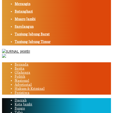
Merangin
Batanghari
Muaro Jambi
Sarolangun
Tanjung Jabung Barat
Tanjung Jabung Timur
Beranda
Berita
Olahraga
Politik
Nasional
Advetorial
Hukum & Kriminal
Peristiwa
Daerah
Kota Jambi
Bungo
Tebo