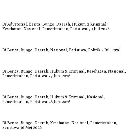
Bupati Bungo Pimpin Apel Pengukuhan dan Simulasi SOP Kampung
Siaga Bencana Jaya Setia
Di Advetorial, Berita, Bungo, Daerah, Hukum & Kriminal,
Kesehatan, Nasional, Pemerintahan, Peristiwa
|
30 Juli 2026
Anggi Doyok Resmi Lulus Sekolah Solidaritas PSI Batch-1, Siap
Perkuat Kiprah Politik dari Daerah
Di Berita, Bungo, Daerah, Nasional, Peristiwa, Politik
|
2 Juli 2026
Warga Bungo Diduga Jadi Korban Begal, Meninggal Dunia Akibat
Luka Bacok
Di Berita, Bungo, Daerah, Hukum & Kriminal, Kesehatan, Nasional,
Pemerintahan, Peristiwa
|
27 Juni 2026
Respons Cepat Damkar Bungo Padamkan Kebakaran Lahan di
Sungai Mengkuang
Di Berita, Bungo, Daerah, Hukum & Kriminal, Nasional,
Pemerintahan, Peristiwa
|
26 Juni 2026
Bupati dan Wakil Bupati Bungo Tinjau Posko Banjir dan Dapur
Umum di Sejumlah Titik
Di Berita, Bungo, Daerah, Kesehatan, Nasional, Pemerintahan,
Peristiwa
|
16 Mei 2026