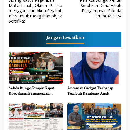
Sidang Kasus Kejahatan
Pemkot Sungai Penuh
a
Mafia Tanah, Oknum Pelaku
Serahkan Dana Hibah
menggunakan Akun Pejabat
Pengamanan Pilkada
v
BPN untuk mengubah objek
Serentak 2024
i
Sertifikat
g
a
Jangan Lewatkan
s
i
p
o
s
Sekda Bungo Pimpin Rapat
Ancaman Gadget Terhadap
Koordinasi Penanganan
Tumbuh Kembang Anak
Karhutla 2026, Tekankan
Sinergi Lintas Sektor