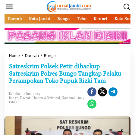
L
e
w
a
Daerah
Kota Jambi
Bungo
Tebo
Kerinci
Kota Sung
t
i
k
e
k
o
Home
/
Daerah
/
Bungo
S
n
a
t
Satreskrim Polsek Petir dibackup
t
e
r
Satreskrim Polres Bungo Tangkap Pelaku
n
e
Perampokan Toko Pupuk Rizki Tani
s
k
r
Redaksi
4 Juni 2024
Bungo
,
Daerah
,
Hukum & Kriminal
,
Nasional
1023
i
Dilihat
m
P
o
l
s
e