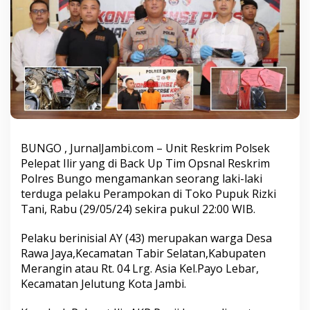
k
P
e
t
i
r
d
i
b
a
c
k
BUNGO , JurnalJambi.com – Unit Reskrim Polsek
u
Pelepat Ilir yang di Back Up Tim Opsnal Reskrim
p
Polres Bungo mengamankan seorang laki-laki
S
a
terduga pelaku Perampokan di Toko Pupuk Rizki
t
Tani, Rabu (29/05/24) sekira pukul 22:00 WIB.
r
e
Pelaku berinisial AY (43) merupakan warga Desa
s
Rawa Jaya,Kecamatan Tabir Selatan,Kabupaten
k
r
Merangin atau Rt. 04 Lrg. Asia Kel.Payo Lebar,
i
Kecamatan Jelutung Kota Jambi.
m
P