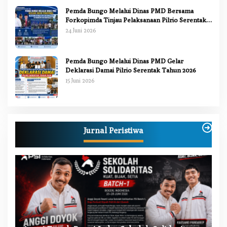
Pemda Bungo Melalui Dinas PMD Bersama
Forkopimda Tinjau Pelaksanaan Pilrio Serentak
2026
24 Juni 2026
Pemda Bungo Melalui Dinas PMD Gelar
Deklarasi Damai Pilrio Serentak Tahun 2026
15 Juni 2026
Jurnal Peristiwa
W