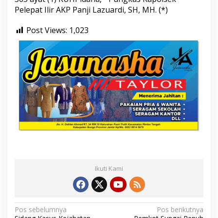
Pelepat Ilir AKP Panji Lazuardi, SH, MH. (*)
Post Views:
1,023
Ikuti Kami
N
Pos sebelumnya
Pos berikutnya