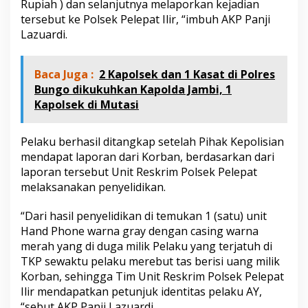
Rupiah ) dan selanjutnya melaporkan kejadian
i
tersebut ke Polsek Pelepat Ilir, “imbuh AKP Panji
Lazuardi.
Baca Juga :
2 Kapolsek dan 1 Kasat di Polres
Bungo dikukuhkan Kapolda Jambi, 1
Kapolsek di Mutasi
Pelaku berhasil ditangkap setelah Pihak Kepolisian
mendapat laporan dari Korban, berdasarkan dari
laporan tersebut Unit Reskrim Polsek Pelepat
melaksanakan penyelidikan.
“Dari hasil penyelidikan di temukan 1 (satu) unit
Hand Phone warna gray dengan casing warna
merah yang di duga milik Pelaku yang terjatuh di
TKP sewaktu pelaku merebut tas berisi uang milik
Korban, sehingga Tim Unit Reskrim Polsek Pelepat
Ilir mendapatkan petunjuk identitas pelaku AY,
“sebut AKP Panji Lazuardi.