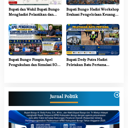
Bupati dan Wakil Bupati Bungo
Bupati Bungo Hadiri Workshop
Menghadiri Pelantikan dan
Evaluasi Pengelolaan Keuangan
Pengukuhan Pengurus LAM
dan Pembangunan Desa Tahun
Jambi Kabupaten Bungo
2026
Bupati Bungo Pimpin Apel
Bupati Dedy Putra Hadiri
Pengukuhan dan Simulasi SOP
Peletakan Batu Pertama
Kampung Siaga Bencana Jaya
Gedung Kantor Imigrasi Kelas
Setia
III Non TPI Bungo
Jurnal Politik