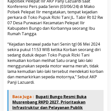
Kapolsek Pelepat Ilir AKP Panji Lazuardi saat
o
Konferensi Pers pada Senin (03/06/24) di Mako
l
r
Polsek Pelepat Ilir mengatakan, tempat kejadian
e
perkara di Toko Pupuk Rizki Tani JL. Tabir Rt 02 Rw
s
07 Desa Purwasari Kecamatan Pelepat Ilir
B
Kabupaten Bungo dan Korbannya seorang Ibu
u
n
Rumah Tangga.
g
o
“Kejadian berawal pada hari Senin tgl 06 Mei 2024
T
sekira pukul 11:53 WIB ketika Korban seorang diri
a
sedang duduk depan Toko Pupuk Rizki Tani
n
g
kemudian korban melihat Satu orang laki-laki
k
menggunakan sepeda motor warna merah, tidak
a
lama kemudian laki-laki tersebut mendekati korban
p
dan memarkirkan sepeda motornya,” Sebut AKP
P
Panji Lazuardi.
e
l
a
k
Baca Juga :
Bupati Bungo Resmi Buka
u
Musrenbang RKPD 2027, Prioritaskan
P
Infrastruktur dan Pelayanan Publik
e