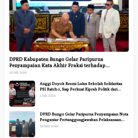
DPRD Kabupaten Bungo Gelar Paripurna
Penyampaian Kata Akhir Fraksi terhadap
Ranperda Pertanggungjawaban APBD 2025
20 Juli 2026
Anggi Doyok Resmi Lulus Sekolah Solidaritas
PSI Batch-1, Siap Perkuat Kiprah Politik dari
Daerah
2 Juli 2026
DPRD Bungo Gelar Paripurna Penyampaian Nota
Pengantar Pertanggungjawaban Pelaksanaan
APBD 2025
29 Juni 2026