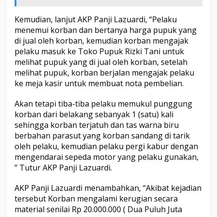
r
a
Kemudian, lanjut AKP Panji Lazuardi, “Pelaku
m
menemui korban dan bertanya harga pupuk yang
p
o
di jual oleh korban, kemudian korban mengajak
k
pelaku masuk ke Toko Pupuk Rizki Tani untuk
a
melihat pupuk yang di jual oleh korban, setelah
n
melihat pupuk, korban berjalan mengajak pelaku
T
ke meja kasir untuk membuat nota pembelian.
o
k
o
Akan tetapi tiba-tiba pelaku memukul punggung
P
korban dari belakang sebanyak 1 (satu) kali
u
sehingga korban terjatuh dan tas warna biru
p
berbahan parasut yang korban sandang di tarik
u
k
oleh pelaku, kemudian pelaku pergi kabur dengan
R
mengendarai sepeda motor yang pelaku gunakan,
i
” Tutur AKP Panji Lazuardi.
z
k
AKP Panji Lazuardi menambahkan, “Akibat kejadian
i
T
tersebut Korban mengalami kerugian secara
a
material senilai Rp 20.000.000 ( Dua Puluh Juta
n