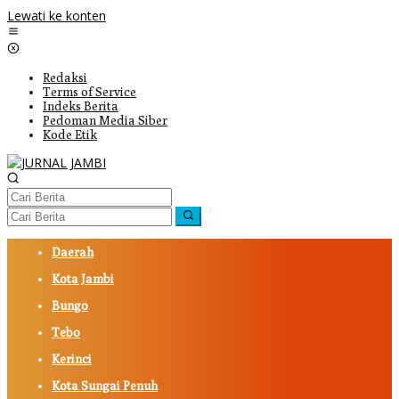
Lewati ke konten
Redaksi
Terms of Service
Indeks Berita
Pedoman Media Siber
Kode Etik
Daerah
Kota Jambi
Bungo
Tebo
Kerinci
Kota Sungai Penuh