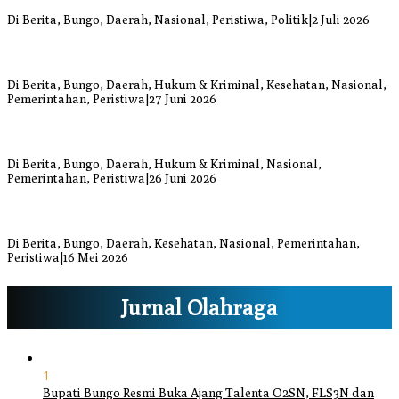
Perkuat Kiprah Politik dari Daerah
Di Berita, Bungo, Daerah, Nasional, Peristiwa, Politik
|
2 Juli 2026
Warga Bungo Diduga Jadi Korban Begal, Meninggal Dunia Akibat
Luka Bacok
Di Berita, Bungo, Daerah, Hukum & Kriminal, Kesehatan, Nasional,
Pemerintahan, Peristiwa
|
27 Juni 2026
Respons Cepat Damkar Bungo Padamkan Kebakaran Lahan di
Sungai Mengkuang
Di Berita, Bungo, Daerah, Hukum & Kriminal, Nasional,
Pemerintahan, Peristiwa
|
26 Juni 2026
Bupati dan Wakil Bupati Bungo Tinjau Posko Banjir dan Dapur
Umum di Sejumlah Titik
Di Berita, Bungo, Daerah, Kesehatan, Nasional, Pemerintahan,
Peristiwa
|
16 Mei 2026
Jurnal Olahraga
1
Bupati Bungo Resmi Buka Ajang Talenta O2SN, FLS3N dan