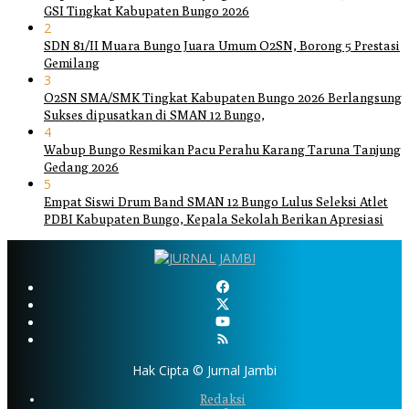
GSI Tingkat Kabupaten Bungo 2026
2
SDN 81/II Muara Bungo Juara Umum O2SN, Borong 5 Prestasi
Gemilang
3
O2SN SMA/SMK Tingkat Kabupaten Bungo 2026 Berlangsung
Sukses dipusatkan di SMAN 12 Bungo,
4
Wabup Bungo Resmikan Pacu Perahu Karang Taruna Tanjung
Gedang 2026
5
Empat Siswi Drum Band SMAN 12 Bungo Lulus Seleksi Atlet
PDBI Kabupaten Bungo, Kepala Sekolah Berikan Apresiasi
Hak Cipta © Jurnal Jambi
Redaksi