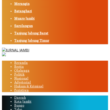
Merangin
Batanghari
Muaro Jambi
Sarolangun
Tanjung Jabung Barat
Tanjung Jabung Timur
Beranda
Berita
Olahraga
Politik
Nasional
Advetorial
Hukum & Kriminal
Peristiwa
Daerah
Kota Jambi
Bungo
Tebo