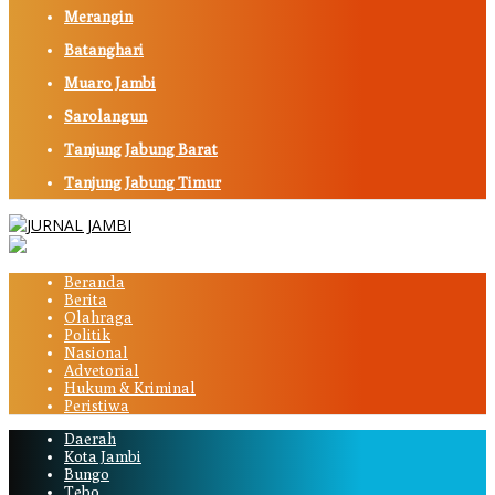
Merangin
Batanghari
Muaro Jambi
Sarolangun
Tanjung Jabung Barat
Tanjung Jabung Timur
Beranda
Berita
Olahraga
Politik
Nasional
Advetorial
Hukum & Kriminal
Peristiwa
Daerah
Kota Jambi
Bungo
Tebo