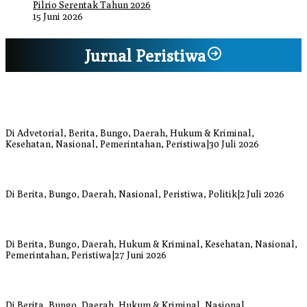
Pilrio Serentak Tahun 2026
15 Juni 2026
Jurnal Peristiwa
Bupati Bungo Pimpin Apel Pengukuhan dan Simulasi SOP Kampung
Siaga Bencana Jaya Setia
Di Advetorial, Berita, Bungo, Daerah, Hukum & Kriminal,
Kesehatan, Nasional, Pemerintahan, Peristiwa
|
30 Juli 2026
Anggi Doyok Resmi Lulus Sekolah Solidaritas PSI Batch-1, Siap
Perkuat Kiprah Politik dari Daerah
Di Berita, Bungo, Daerah, Nasional, Peristiwa, Politik
|
2 Juli 2026
Warga Bungo Diduga Jadi Korban Begal, Meninggal Dunia Akibat
Luka Bacok
Di Berita, Bungo, Daerah, Hukum & Kriminal, Kesehatan, Nasional,
Pemerintahan, Peristiwa
|
27 Juni 2026
Respons Cepat Damkar Bungo Padamkan Kebakaran Lahan di
Sungai Mengkuang
Di Berita, Bungo, Daerah, Hukum & Kriminal, Nasional,