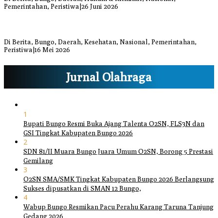
Pemerintahan, Peristiwa
|
26 Juni 2026
Bupati dan Wakil Bupati Bungo Tinjau Posko Banjir dan Dapur
Umum di Sejumlah Titik
Di Berita, Bungo, Daerah, Kesehatan, Nasional, Pemerintahan,
Peristiwa
|
16 Mei 2026
Jurnal Olahraga
1
Bupati Bungo Resmi Buka Ajang Talenta O2SN, FLS3N dan
GSI Tingkat Kabupaten Bungo 2026
2
SDN 81/II Muara Bungo Juara Umum O2SN, Borong 5 Prestasi
Gemilang
3
O2SN SMA/SMK Tingkat Kabupaten Bungo 2026 Berlangsung
Sukses dipusatkan di SMAN 12 Bungo,
4
Wabup Bungo Resmikan Pacu Perahu Karang Taruna Tanjung
Gedang 2026