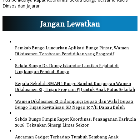
Dinsos dan Jajaran
Jangan Lewatkan
Pemkab Bungo Luncurkan Aplikasi Bungo Pintar, Wamen
Dikdasmen: Terobosan Pendidikan yang Progresif
Sekda Bungo Dr. Donny Iskandar Lantik 4 Pejabat di
Lingkungan Pemkab Bungo
Kepala Sekolah SMAN 1 Bungo Sambut Kunjungan Wamen
Dikdasmen RI, Tinjau Program PJJ untuk Anak Putus Sekolah
Wamen Dikdasmen RI Didampingi Bupati dan Wakil Bupati
Bungo Tinjau Revitalisasi SD Negeri 107/II Danau Buluh
Sekda Bungo Pimpin Rapat Koordinasi Penanganan Karhutla
2026, Tekankan Sinergi Lintas Sektor
Ancaman Gadget Terhadap Tumbuh Kembang Anak