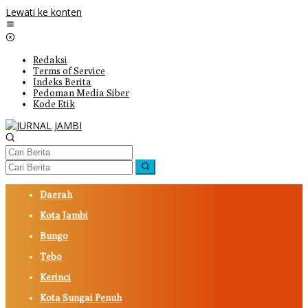
Lewati ke konten
Redaksi
Terms of Service
Indeks Berita
Pedoman Media Siber
Kode Etik
Daerah
Kota Jambi
Bungo
Tebo
Kerinci
Kota Sungai Penuh