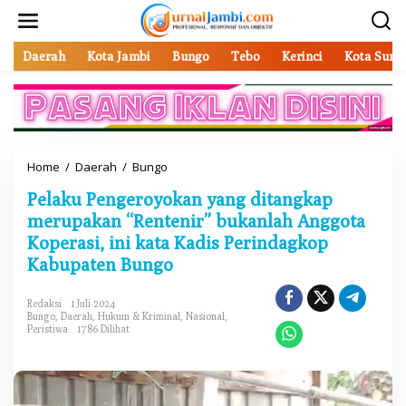
L
e
w
a
Daerah
Kota Jambi
Bungo
Tebo
Kerinci
Kota Sung
t
i
k
e
k
o
Home
/
Daerah
/
Bungo
P
n
e
t
Pelaku Pengeroyokan yang ditangkap
l
e
a
merupakan “Rentenir” bukanlah Anggota
n
k
Koperasi, ini kata Kadis Perindagkop
u
Kabupaten Bungo
P
e
n
Redaksi
1 Juli 2024
g
Bungo
,
Daerah
,
Hukum & Kriminal
,
Nasional
,
e
Peristiwa
1786 Dilihat
r
o
y
o