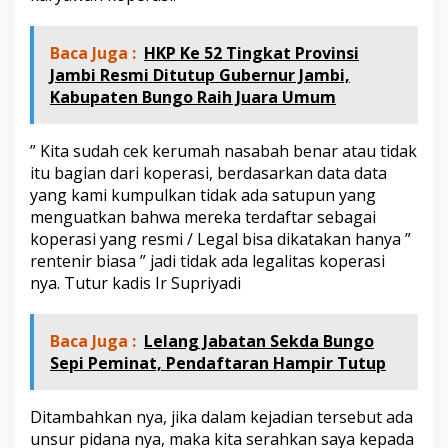
K
o
p
Baca Juga :
HKP Ke 52 Tingkat Provinsi
e
Jambi Resmi Ditutup Gubernur Jambi,
r
Kabupaten Bungo Raih Juara Umum
a
s
i
” Kita sudah cek kerumah nasabah benar atau tidak
,
itu bagian dari koperasi, berdasarkan data data
i
n
yang kami kumpulkan tidak ada satupun yang
i
menguatkan bahwa mereka terdaftar sebagai
k
koperasi yang resmi / Legal bisa dikatakan hanya ”
a
rentenir biasa ” jadi tidak ada legalitas koperasi
t
a
nya. Tutur kadis Ir Supriyadi
K
a
d
Baca Juga :
Lelang Jabatan Sekda Bungo
i
Sepi Peminat, Pendaftaran Hampir Tutup
s
P
e
Ditambahkan nya, jika dalam kejadian tersebut ada
r
unsur pidana nya, maka kita serahkan saya kepada
i