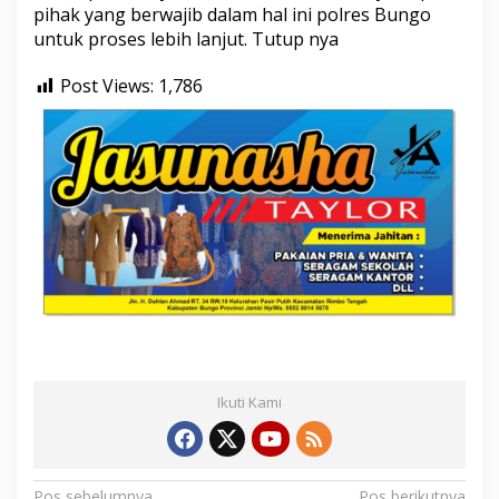
pihak yang berwajib dalam hal ini polres Bungo
n
d
untuk proses lebih lanjut. Tutup nya
a
g
Post Views:
1,786
k
o
p
K
a
b
u
p
a
t
e
n
B
u
n
g
Ikuti Kami
o
Pos sebelumnya
Pos berikutnya