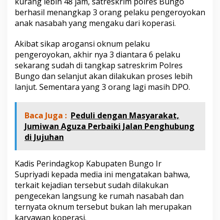
kurang lebih 48 jam, satreskrim polres Bungo
"
berhasil menangkap 3 orang pelaku pengeroyokan
R
e
anak nasabah yang mengaku dari koperasi.
n
t
Akibat sikap arogansi oknum pelaku
e
pengeroyokan, akhir nya 3 diantara 6 pelaku
n
sekarang sudah di tangkap satreskrim Polres
i
r
Bungo dan selanjut akan dilakukan proses lebih
"
lanjut. Sementara yang 3 orang lagi masih DPO.
b
u
k
Baca Juga :
Peduli dengan Masyarakat,
a
Jumiwan Aguza Perbaiki Jalan Penghubung
n
di Jujuhan
l
a
h
Kadis Perindagkop Kabupaten Bungo Ir
A
n
Supriyadi kepada media ini mengatakan bahwa,
g
terkait kejadian tersebut sudah dilakukan
g
pengecekan langsung ke rumah nasabah dan
o
ternyata oknum tersebut bukan lah merupakan
t
a
karyawan koperasi.