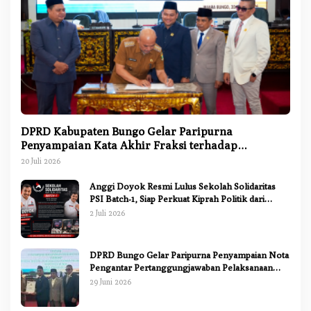
DPRD Kabupaten Bungo Gelar Paripurna
Penyampaian Kata Akhir Fraksi terhadap
Ranperda Pertanggungjawaban APBD 2025
20 Juli 2026
Anggi Doyok Resmi Lulus Sekolah Solidaritas
PSI Batch-1, Siap Perkuat Kiprah Politik dari
Daerah
2 Juli 2026
DPRD Bungo Gelar Paripurna Penyampaian Nota
Pengantar Pertanggungjawaban Pelaksanaan
APBD 2025
29 Juni 2026