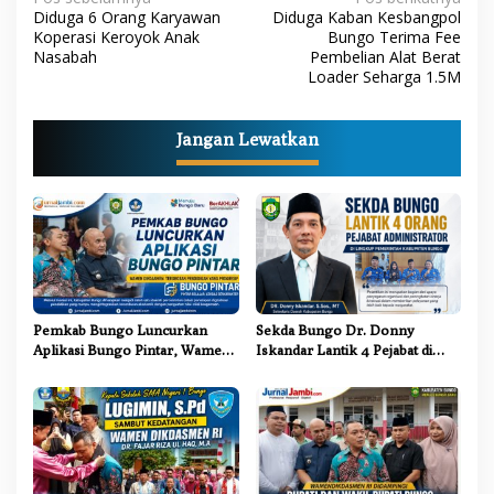
N
Diduga 6 Orang Karyawan
Diduga Kaban Kesbangpol
a
Koperasi Keroyok Anak
Bungo Terima Fee
Nasabah
Pembelian Alat Berat
v
Loader Seharga 1.5M
i
g
Jangan Lewatkan
a
s
i
p
o
s
Pemkab Bungo Luncurkan
Sekda Bungo Dr. Donny
Aplikasi Bungo Pintar, Wamen
Iskandar Lantik 4 Pejabat di
Dikdasmen: Terobosan
Lingkungan Pemkab Bungo
Pendidikan yang Progresif