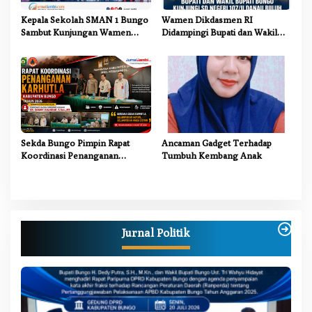
Kepala Sekolah SMAN 1 Bungo
Wamen Dikdasmen RI
Sambut Kunjungan Wamen
Didampingi Bupati dan Wakil
Dikdasmen RI, Tinjau Program
Bupati Bungo Tinjau Revitalisasi
PJJ untuk Anak Putus Sekolah
SD Negeri 107/II Danau Buluh
Sekda Bungo Pimpin Rapat
Ancaman Gadget Terhadap
Koordinasi Penanganan
Tumbuh Kembang Anak
Karhutla 2026, Tekankan
Sinergi Lintas Sektor
Jurnal Politik