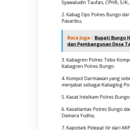
Syawaludin Taufan, CPHR, S.IK.
t
i
2. Kabag Ops Polres Bungo d
,
B
Pasaribu,
e
r
i
Baca Juga :
Bupati Bungo H
k
dan Pembangunan Desa Ta
u
t
D
3. Kabagren Polres Tebo Kompo
a
Kabagren Polres Bungo
f
t
a
4. Kompol Darmawan yang sebe
r
menjabat sebagai Kabaglog Po
N
a
5. Kasat Intelkam Polres Bung
m
a
d
6. Kasatlantas Polres Bungo 
a
Damara Yudha,
n
J
7. Kapolsek Pelepat Ilir dari A
a