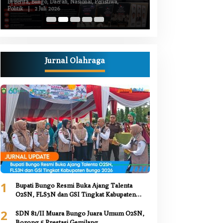
Kiprah Politik dari Daerah
Luka Bacok
Di Berita, Bungo, Daerah, Nasional, Peristiwa,
Di Berita, Bungo, Daerah,
Politik
|
2 Juli 2026
Kesehatan, Nasional, Pemer
Juni 2026
Jurnal Olahraga
1
Bupati Bungo Resmi Buka Ajang Talenta
O2SN, FLS3N dan GSI Tingkat Kabupaten
Bungo 2026
2
SDN 81/II Muara Bungo Juara Umum O2SN,
Borong 5 Prestasi Gemilang