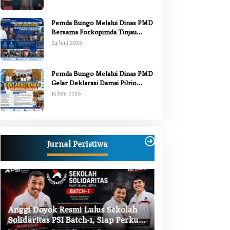
Pemda Bungo Melalui Dinas PMD
Bersama Forkopimda Tinjau
Pelaksanaan Pilrio Serentak 2026
24 Juni 2026
Pemda Bungo Melalui Dinas PMD
Gelar Deklarasi Damai Pilrio
Serentak Tahun 2026
15 Juni 2026
Jurnal Peristiwa
Anggi Doyok Resmi Lulus Sekolah
Warga Bungo Did
Solidaritas PSI Batch-1, Siap Perkuat
Begal, Meninggal