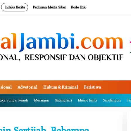
Indeks Berita
Pedoman Media Siber
Kode Etik
sional
Advetorial
Hukum & Kriminal
Peristiwa
Kota Sungai Penuh
Merangin
Batanghari
Muaro Jambi
Sarolangun
Ta
in Sertijab, Beberapa