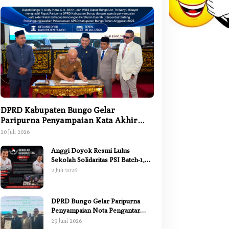
DPRD Kabupaten Bungo Gelar
Paripurna Penyampaian Kata Akhir
Fraksi terhadap Ranperda
20 Juli 2026
Pertanggungjawaban APBD 2025
Anggi Doyok Resmi Lulus
Sekolah Solidaritas PSI Batch-1,
Siap Perkuat Kiprah Politik dari
2 Juli 2026
Daerah
DPRD Bungo Gelar Paripurna
Penyampaian Nota Pengantar
Pertanggungjawaban Pelaksanaan
29 Juni 2026
APBD 2025