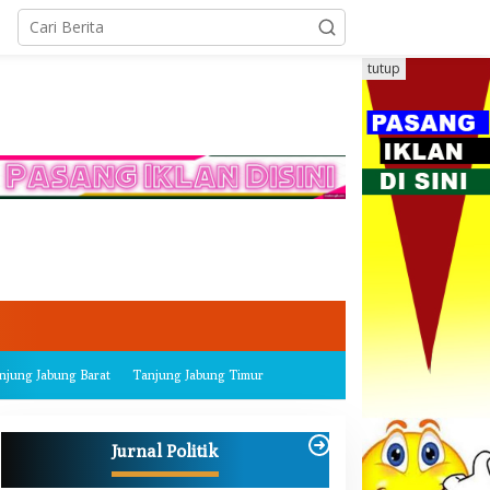
tutup
njung Jabung Barat
Tanjung Jabung Timur
Jurnal Politik