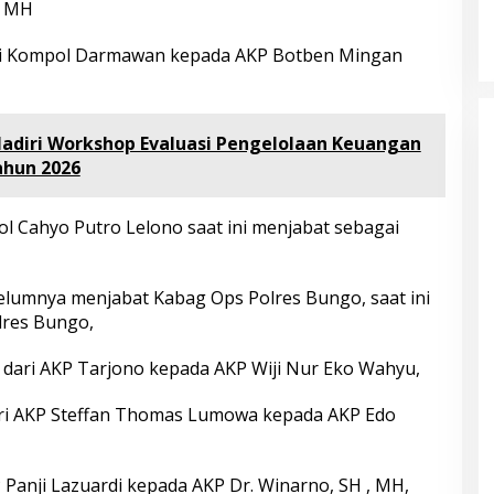
Kampung Siaga Bencana Jaya Setia
Di Advetorial, Berita, Bungo, Daerah, Hukum &
, MH
Kriminal, Kesehatan, Nasional, Pemerintahan,
Peristiwa
|
30 Juli 2026
ari Kompol Darmawan kepada AKP Botben Mingan
adiri Workshop Evaluasi Pengelolaan Keuangan
hun 2026
l Cahyo Putro Lelono saat ini menjabat sebagai
lumnya menjabat Kabag Ops Polres Bungo, saat ini
lres Bungo,
o dari AKP Tarjono kepada AKP Wiji Nur Eko Wahyu,
dari AKP Steffan Thomas Lumowa kepada AKP Edo
KP Panji Lazuardi kepada AKP Dr. Winarno, SH , MH,