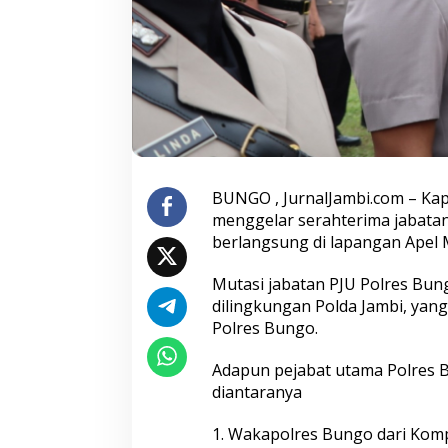
B
e
b
e
r
a
p
a
P
e
j
BUNGO , JurnalJambi.com – Kap
a
menggelar serahterima jabata
b
berlangsung di lapangan Apel 
a
t
U
Mutasi jabatan PJU Polres Bun
t
dilingkungan Polda Jambi, yan
a
Polres Bungo.
m
a
Adapun pejabat utama Polres B
d
i
diantaranya
G
a
1. Wakapolres Bungo dari Kom
n