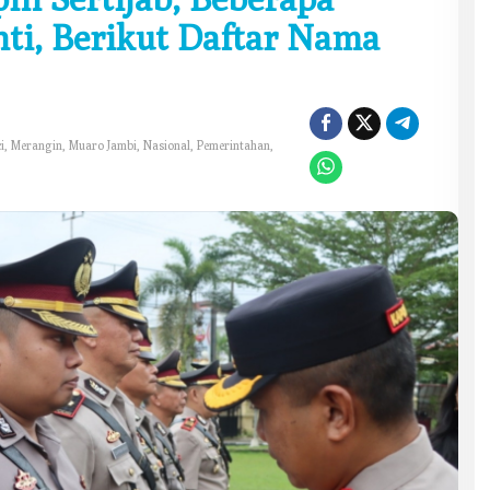
nti, Berikut Daftar Nama
i
,
Merangin
,
Muaro Jambi
,
Nasional
,
Pemerintahan
,