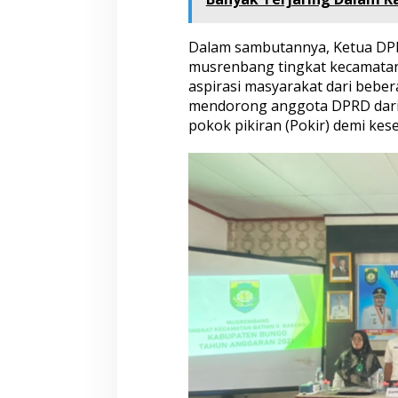
a
n
U
Dalam sambutannya, Ketua DP
m
musrenbang tingkat kecamat
u
aspirasi masyarakat dari beber
m
mendorong anggota DPRD dari
s
pokok pikiran (Pokir) demi kes
a
a
t
M
u
s
r
e
n
b
a
n
g
d
i
T
i
n