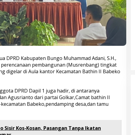
tua DPRD Kabupaten Bungo Muhammad Adani, S.H.,
h perencanaan pembangunan (Musrenbang) tingkat
g digelar di Aula kantor Kecamatan Bathin II Babeko
gota DPRD Dapil 1 juga hadir, di antaranya
an Agusrianto dari partai Golkar,Camat bathin II
e-kecamatan Babeko,pendamping desa,dan tamu
Bupati Bungo Pimpin Apel
o Sisir Kos-Kosan, Pasangan Tanpa Ikatan
Pengukuhan dan Simulasi SOP
Kamar