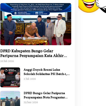
DPRD Kabupaten Bungo Gelar
Paripurna Penyampaian Kata Akhir
Fraksi terhadap Ranperda
20 Juli 2026
Pertanggungjawaban APBD 2025
Anggi Doyok Resmi Lulus
Sekolah Solidaritas PSI Batch-1,
Siap Perkuat Kiprah Politik dari
2 Juli 2026
Daerah
DPRD Bungo Gelar Paripurna
Penyampaian Nota Pengantar
Pertanggungjawaban Pelaksanaan
29 Juni 2026
APBD 2025