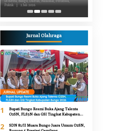
Kiprah Politik dari Daerah
Luka Bacok
Di Berita, Bungo, Daerah, Nasional, Peristiwa,
Di Berita, Bungo, Daerah,
Politik
|
2 Juli 2026
Kesehatan, Nasional, Pemer
Juni 2026
Jurnal Olahraga
1
Bupati Bungo Resmi Buka Ajang Talenta
O2SN, FLS3N dan GSI Tingkat Kabupaten
Bungo 2026
2
SDN 81/II Muara Bungo Juara Umum O2SN,
Borong 5 Prestasi Gemilang