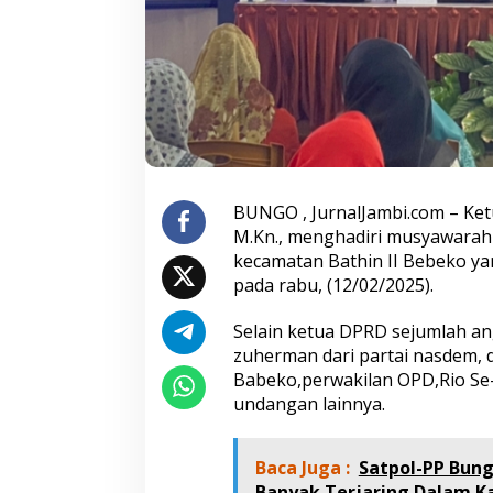
g
u
n
a
n
B
e
o
r
i
BUNGO , JurnalJambi.com – Ke
e
n
M.Kn., menghadiri musyawara
t
kecamatan Bathin II Bebeko yan
a
pada rabu, (12/02/2025).
s
i
Selain ketua DPRD sejumlah ang
K
e
zuherman dari partai nasdem, d
p
Babeko,perwakilan OPD,Rio S
e
undangan lainnya.
n
t
i
Baca Juga :
Satpol-PP Bung
n
g
Banyak Terjaring Dalam 