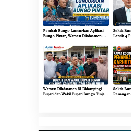
p
o
s
Pemkab Bungo Luncurkan Aplikasi
Sekda Bun
Bungo Pintar, Wamen Dikdasmen:
Lantik 4 P
Terobosan Pendidikan yang
Pemkab B
Progresif
Wamen Dikdasmen RI Didampingi
Sekda Bun
Bupati dan Wakil Bupati Bungo Tinjau
Penangana
Revitalisasi SD Negeri 107/II Danau
Sinergi Li
Buluh