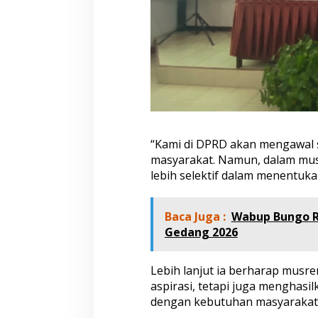
g
k
a
t
K
e
c
a
m
a
t
“Kami di DPRD akan mengawal 
a
masyarakat. Namun, dalam mus
n
lebih selektif dalam menentuka
B
a
t
Baca Juga :
Wabup Bungo R
h
i
Gedang 2026
n
I
I
Lebih lanjut ia berharap musr
B
aspirasi, tetapi juga menghasi
a
dengan kebutuhan masyarakat 
b
e