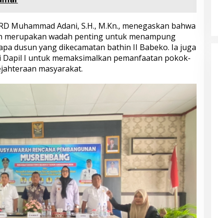
Kampung Siaga Bencana Jaya Setia
Di Advetorial, Berita, Bungo, Daerah, Hukum &
Kriminal, Kesehatan, Nasional, Pemerintahan,
Peristiwa
|
30 Juli 2026
RD Muhammad Adani, S.H., M.Kn., menegaskan bahwa
an merupakan wadah penting untuk menampung
apa dusun yang dikecamatan bathin II Babeko. Ia juga
 Dapil I untuk memaksimalkan pemanfaatan pokok-
ejahteraan masyarakat.