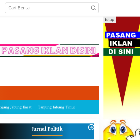
tutup
njung Jabung Barat
Tanjung Jabung Timur
Jurnal Politik