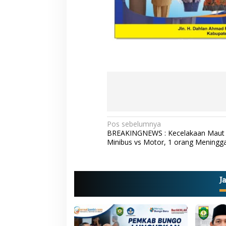
N
Pos sebelumnya
BREAKINGNEWS : Kecelakaan Maut 
a
Minibus vs Motor, 1 orang Meningga
v
i
g
J
a
s
i