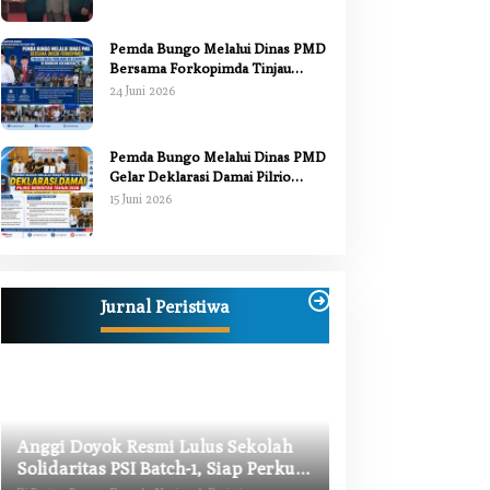
Pemda Bungo Melalui Dinas PMD
Bersama Forkopimda Tinjau
Pelaksanaan Pilrio Serentak 2026
24 Juni 2026
Pemda Bungo Melalui Dinas PMD
Gelar Deklarasi Damai Pilrio
Serentak Tahun 2026
15 Juni 2026
Jurnal Peristiwa
Anggi Doyok Resmi Lulus Sekolah
Warga Bungo Did
Solidaritas PSI Batch-1, Siap Perkuat
Begal, Meninggal