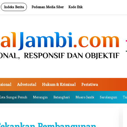
Indeks Berita
Pedoman Media Siber
Kode Etik
sional
Advetorial
Hukum & Kriminal
Peristiwa
Kota Sungai Penuh
Merangin
Batanghari
Muaro Jambi
Sarolangun
Ta
Tekankan Pembangunan