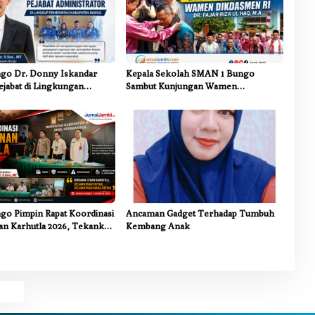
go Dr. Donny Iskandar
Kepala Sekolah SMAN 1 Bungo
ejabat di Lingkungan
Sambut Kunjungan Wamen
ungo
Dikdasmen RI, Tinjau Program PJJ
untuk Anak Putus Sekolah
go Pimpin Rapat Koordinasi
Ancaman Gadget Terhadap Tumbuh
n Karhutla 2026, Tekankan
Kembang Anak
ntas Sektor