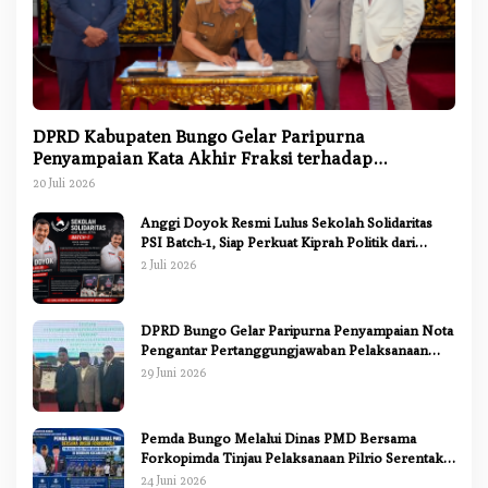
DPRD Kabupaten Bungo Gelar Paripurna
Penyampaian Kata Akhir Fraksi terhadap
Ranperda Pertanggungjawaban APBD 2025
20 Juli 2026
Anggi Doyok Resmi Lulus Sekolah Solidaritas
PSI Batch-1, Siap Perkuat Kiprah Politik dari
Daerah
2 Juli 2026
DPRD Bungo Gelar Paripurna Penyampaian Nota
Pengantar Pertanggungjawaban Pelaksanaan
APBD 2025
29 Juni 2026
Pemda Bungo Melalui Dinas PMD Bersama
Forkopimda Tinjau Pelaksanaan Pilrio Serentak
2026
24 Juni 2026