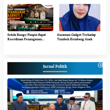
Dikdasmen RI, Tinjau Program
Bupati Bungo Tinjau Revitalisasi
PJJ untuk Anak Putus Sekolah
SD Negeri 107/II Danau Buluh
Sekda Bungo Pimpin Rapat
Ancaman Gadget Terhadap
Koordinasi Penanganan
Tumbuh Kembang Anak
Karhutla 2026, Tekankan
Sinergi Lintas Sektor
Jurnal Politik