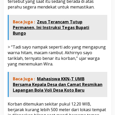
tersebut yang saat itu sedang berada di atas
a
perahu segera mendekat untuk memastikan.
i
B
a
t
Baca Juga :
Zeus Terancam Tutup
a
Permanen, Ini Instruksi Tegas Bupati
n
Bungo
g
B
u
> “Tadi sayo nampak seperti ado yang mengapung
n
warna hitam, macam rambut. Akhirnyo sayo
g
o
tariklah, ternyato benar itu korban,” ujar warga
,
yang menemukan Wira.
S
u
d
Baca Juga :
Mahasiswa KKN-T UMB
a
Bersama Kepala Desa dan Camat Resmikan
h
Lapangan Bola Voli Desa Koto Baru
T
i
d
Korban ditemukan sekitar pukul 12.20 WIB,
a
k
berjarak kurang lebih 500 meter dari lokasi tempat
B