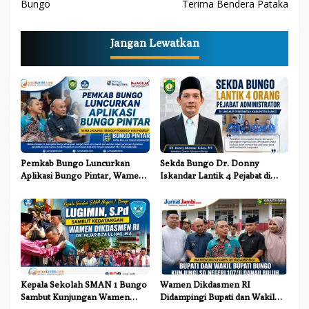
Bungo
Terima Bendera Pataka
i
g
Jangan Lewatkan
a
s
i
p
o
s
Pemkab Bungo Luncurkan
Sekda Bungo Dr. Donny
Aplikasi Bungo Pintar, Wamen
Iskandar Lantik 4 Pejabat di
Dikdasmen: Terobosan
Lingkungan Pemkab Bungo
Pendidikan yang Progresif
Kepala Sekolah SMAN 1 Bungo
Wamen Dikdasmen RI
Sambut Kunjungan Wamen
Didampingi Bupati dan Wakil