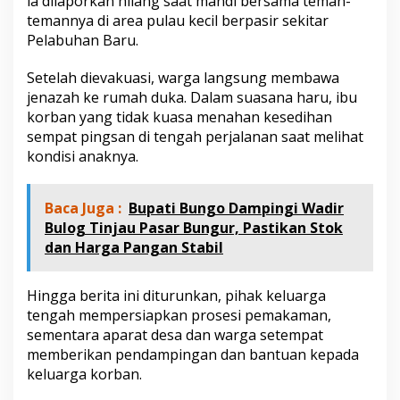
ia dilaporkan hilang saat mandi bersama teman-
e
temannya di area pulau kecil berpasir sekitar
r
Pelabuhan Baru.
n
y
a
Setelah dievakuasi, warga langsung membawa
w
jenazah ke rumah duka. Dalam suasana haru, ibu
a
korban yang tidak kuasa menahan kesedihan
sempat pingsan di tengah perjalanan saat melihat
kondisi anaknya.
Baca Juga :
Bupati Bungo Dampingi Wadir
Bulog Tinjau Pasar Bungur, Pastikan Stok
dan Harga Pangan Stabil
Hingga berita ini diturunkan, pihak keluarga
tengah mempersiapkan prosesi pemakaman,
sementara aparat desa dan warga setempat
memberikan pendampingan dan bantuan kepada
keluarga korban.