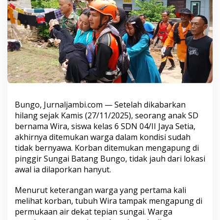
r
g
a
M
e
n
g
a
p
u
n
g
Bungo, Jurnaljambi.com — Setelah dikabarkan
d
hilang sejak Kamis (27/11/2025), seorang anak SD
i
bernama Wira, siswa kelas 6 SDN 04/II Jaya Setia,
P
i
akhirnya ditemukan warga dalam kondisi sudah
n
tidak bernyawa. Korban ditemukan mengapung di
g
pinggir Sungai Batang Bungo, tidak jauh dari lokasi
g
awal ia dilaporkan hanyut.
i
r
S
Menurut keterangan warga yang pertama kali
u
melihat korban, tubuh Wira tampak mengapung di
n
permukaan air dekat tepian sungai. Warga
g