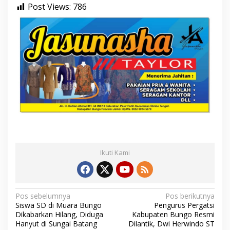
Post Views:
786
Ikuti Kami
N
Pos sebelumnya
Pos berikutnya
Siswa SD di Muara Bungo
Pengurus Pergatsi
a
Dikabarkan Hilang, Diduga
Kabupaten Bungo Resmi
Hanyut di Sungai Batang
Dilantik, Dwi Herwindo ST
v