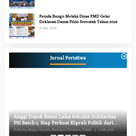
Pemda Bungo Melalui Dinas PMD Gelar
Deklarasi Damai Pilrio Serentak Tahun 2026
15 Juni 2026
Jurnal Peristiwa
W
Anggi Doyok Resmi Lulus Sekolah Solidaritas
M
PSI Batch-1, Siap Perkuat Kiprah Politik dari
Di
Daerah
Di Berita, Bungo, Daerah, Nasional, Peristiwa, Politik
|
2 Juli 2026
Pe