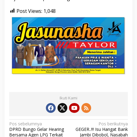
Post Views:
1,048
Ikuti Kami
N
Pos sebelumnya
Pos berikutnya
DPRD Bungo Gelar Hearing
GEGER..!!! Isu Hangat Bank
a
Bersama Agen LPG Terkait
Jambi Dibobol, Nasabah