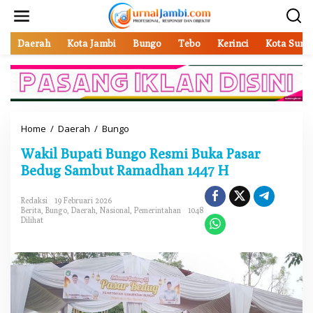
L
e
w
a
Daerah
Kota Jambi
Bungo
Tebo
Kerinci
Kota Sung
t
i
k
e
k
o
Home
/
Daerah
/
Bungo
W
n
a
t
Wakil Bupati Bungo Resmi Buka Pasar
k
e
i
Bedug Sambut Ramadhan 1447 H
n
l
B
Redaksi
19 Februari 2026
u
Berita
,
Bungo
,
Daerah
,
Nasional
,
Pemerintahan
1048
p
Dilihat
a
t
i
B
u
n
g