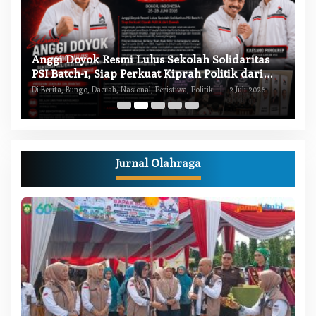
W
Anggi Doyok Resmi Lulus Sekolah Solidaritas
M
PSI Batch-1, Siap Perkuat Kiprah Politik dari
Di
Daerah
Di Berita, Bungo, Daerah, Nasional, Peristiwa, Politik
|
2 Juli 2026
Pe
Jurnal Olahraga