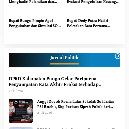
Menghadiri Pelantikan dan
Evaluasi Pengelolaan Keuangan
Pengukuhan Pengurus LAM
dan Pembangunan Desa Tahun
Jambi Kabupaten Bungo
2026
Bupati Bungo Pimpin Apel
Bupati Dedy Putra Hadiri
Pengukuhan dan Simulasi SOP
Peletakan Batu Pertama
Kampung Siaga Bencana Jaya
Gedung Kantor Imigrasi Kelas
Setia
III Non TPI Bungo
Jurnal Politik
DPRD Kabupaten Bungo Gelar Paripurna
Penyampaian Kata Akhir Fraksi terhadap
Ranperda Pertanggungjawaban APBD 2025
20 Juli 2026
Anggi Doyok Resmi Lulus Sekolah Solidaritas
PSI Batch-1, Siap Perkuat Kiprah Politik dari
Daerah
2 Juli 2026