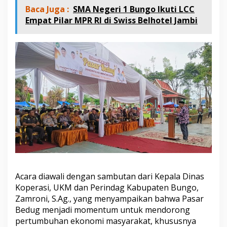
t
Baca Juga :
SMA Negeri 1 Bungo Ikuti LCC
R
Empat Pilar MPR RI di Swiss Belhotel Jambi
a
m
a
d
h
a
n
1
4
4
7
H
Acara diawali dengan sambutan dari Kepala Dinas
Koperasi, UKM dan Perindag Kabupaten Bungo,
Zamroni, S.Ag., yang menyampaikan bahwa Pasar
Bedug menjadi momentum untuk mendorong
pertumbuhan ekonomi masyarakat, khususnya