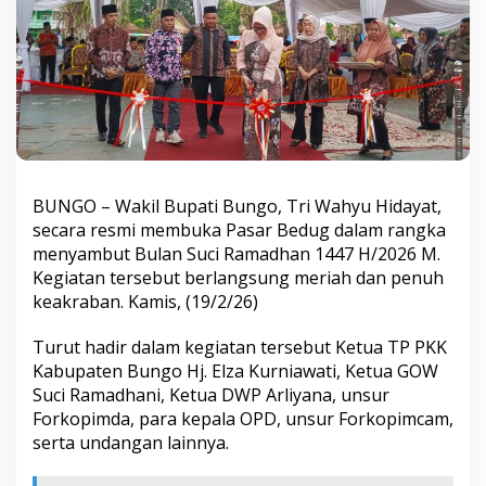
o
R
e
s
m
i
B
u
k
a
P
BUNGO – Wakil Bupati Bungo, Tri Wahyu Hidayat,
a
secara resmi membuka Pasar Bedug dalam rangka
s
menyambut Bulan Suci Ramadhan 1447 H/2026 M.
a
Kegiatan tersebut berlangsung meriah dan penuh
r
B
keakraban. Kamis, (19/2/26)
e
d
Turut hadir dalam kegiatan tersebut Ketua TP PKK
u
Kabupaten Bungo Hj. Elza Kurniawati, Ketua GOW
g
Suci Ramadhani, Ketua DWP Arliyana, unsur
S
a
Forkopimda, para kepala OPD, unsur Forkopimcam,
m
serta undangan lainnya.
b
u