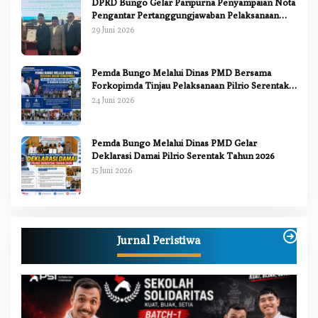
DPRD Bungo Gelar Paripurna Penyampaian Nota
Pengantar Pertanggungjawaban Pelaksanaan
APBD 2025
29 Juni 2026
Pemda Bungo Melalui Dinas PMD Bersama
Forkopimda Tinjau Pelaksanaan Pilrio Serentak
2026
24 Juni 2026
Pemda Bungo Melalui Dinas PMD Gelar
Deklarasi Damai Pilrio Serentak Tahun 2026
15 Juni 2026
Jurnal Peristiwa