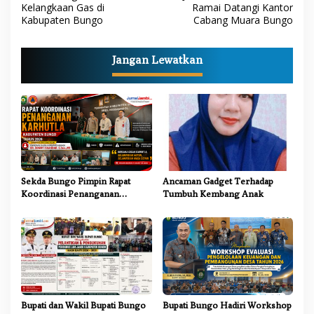
Kelangkaan Gas di
Ramai Datangi Kantor
v
Kabupaten Bungo
Cabang Muara Bungo
i
g
Jangan Lewatkan
a
s
i
p
o
s
Sekda Bungo Pimpin Rapat
Ancaman Gadget Terhadap
Koordinasi Penanganan
Tumbuh Kembang Anak
Karhutla 2026, Tekankan
Sinergi Lintas Sektor
Bupati dan Wakil Bupati Bungo
Bupati Bungo Hadiri Workshop