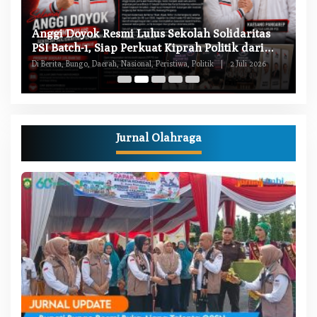
W
Anggi Doyok Resmi Lulus Sekolah Solidaritas
M
PSI Batch-1, Siap Perkuat Kiprah Politik dari
Di
Daerah
Di Berita, Bungo, Daerah, Nasional, Peristiwa, Politik
|
2 Juli 2026
Pe
Jurnal Olahraga