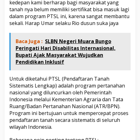
kedepan kami berharap bagi masyarakat yang
u
n
tanah nya belum memiliki sertifikat bisa masuk lagi
g
dalam program PTSL ini, karena sangat membantu
o
sekali. Harap Umar selaku Rio dusun suka jaya
M
e
n
Baca Juga :
SLBN Negeri Muara Bungo
y
Peringati Hari Disabilitas Internasional,
e
r
Bupati Ajak Masyarakat Wujudkan
a
Pendidikan Inklusif
h
k
a
Untuk diketahui PTSL (Pendaftaran Tanah
n
Sistematis Lengkap) adalah program pertanahan
S
nasional yang diluncurkan oleh Pemerintah
e
r
Indonesia melalui Kementerian Agraria dan Tata
t
Ruang/Badan Pertanahan Nasional (ATR/BPN).
i
Program ini bertujuan untuk mempercepat proses
f
pendaftaran tanah secara sistematis di seluruh
i
wilayah Indonesia.
k
a
t
Beberapa poin penting tentang PTSL: