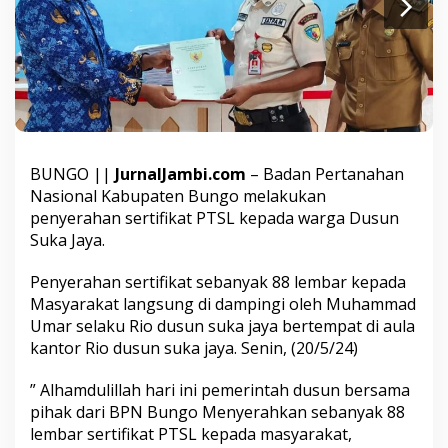
S
u
k
a
J
a
y
a
D
a
BUNGO ||
JurnalJambi.com
– Badan Pertanahan
m
Nasional Kabupaten Bungo melakukan
p
penyerahan sertifikat PTSL kepada warga Dusun
i
Suka Jaya.
n
g
i
Penyerahan sertifikat sebanyak 88 lembar kepada
P
Masyarakat langsung di dampingi oleh Muhammad
i
Umar selaku Rio dusun suka jaya bertempat di aula
h
kantor Rio dusun suka jaya. Senin, (20/5/24)
a
k
B
” Alhamdulillah hari ini pemerintah dusun bersama
P
pihak dari BPN Bungo Menyerahkan sebanyak 88
N
lembar sertifikat PTSL kepada masyarakat,
B