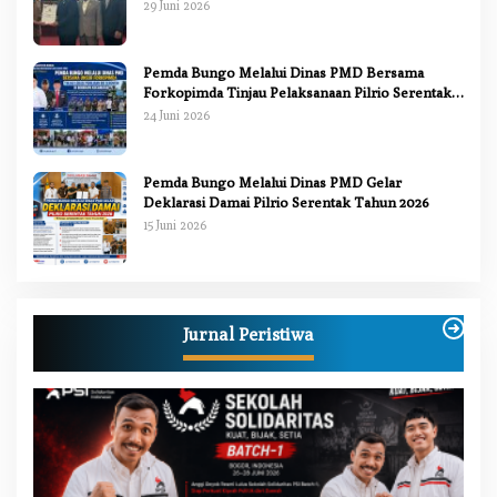
APBD 2025
29 Juni 2026
Pemda Bungo Melalui Dinas PMD Bersama
Forkopimda Tinjau Pelaksanaan Pilrio Serentak
2026
24 Juni 2026
Pemda Bungo Melalui Dinas PMD Gelar
Deklarasi Damai Pilrio Serentak Tahun 2026
15 Juni 2026
Jurnal Peristiwa