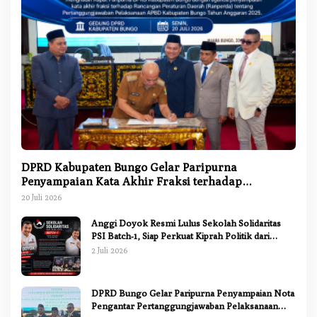
DPRD Kabupaten Bungo Gelar Paripurna
Penyampaian Kata Akhir Fraksi terhadap
Ranperda Pertanggungjawaban APBD 2025
20 Juli 2026
Anggi Doyok Resmi Lulus Sekolah Solidaritas
PSI Batch-1, Siap Perkuat Kiprah Politik dari
Daerah
2 Juli 2026
DPRD Bungo Gelar Paripurna Penyampaian Nota
Pengantar Pertanggungjawaban Pelaksanaan