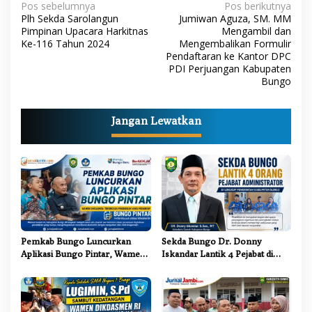
N
Pos sebelumnya
Pos berikutnya
Plh Sekda Sarolangun
Jumiwan Aguza, SM. MM
a
Pimpinan Upacara Harkitnas
Mengambil dan
Ke-116 Tahun 2024
Mengembalikan Formulir
v
Pendaftaran ke Kantor DPC
i
PDI Perjuangan Kabupaten
Bungo
g
a
Jangan Lewatkan
s
i
p
o
s
Pemkab Bungo Luncurkan
Sekda Bungo Dr. Donny
Aplikasi Bungo Pintar, Wamen
Iskandar Lantik 4 Pejabat di
Dikdasmen: Terobosan
Lingkungan Pemkab Bungo
Pendidikan yang Progresif