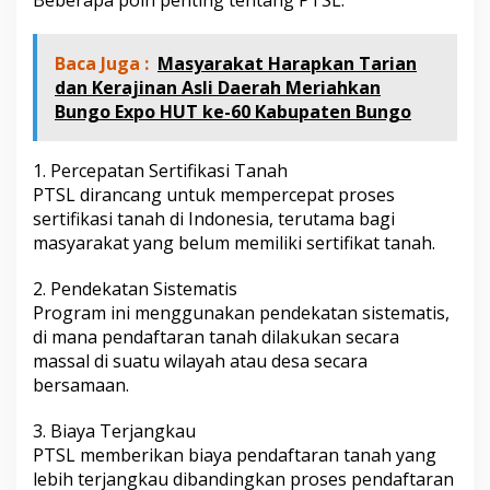
P
T
S
Baca Juga :
Masyarakat Harapkan Tarian
L
dan Kerajinan Asli Daerah Meriahkan
K
Bungo Expo HUT ke-60 Kabupaten Bungo
e
p
a
1. Percepatan Sertifikasi Tanah
d
a
PTSL dirancang untuk mempercepat proses
M
sertifikasi tanah di Indonesia, terutama bagi
a
masyarakat yang belum memiliki sertifikat tanah.
s
y
2. Pendekatan Sistematis
a
r
Program ini menggunakan pendekatan sistematis,
a
di mana pendaftaran tanah dilakukan secara
k
massal di suatu wilayah atau desa secara
a
bersamaan.
t
3. Biaya Terjangkau
PTSL memberikan biaya pendaftaran tanah yang
lebih terjangkau dibandingkan proses pendaftaran