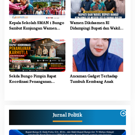
Kepala Sekolah SMAN 1 Bungo
Wamen Dikdasmen RI
Sambut Kunjungan Wamen
Didampingi Bupati dan Wakil
Dikdasmen RI, Tinjau Program
Bupati Bungo Tinjau Revitalisasi
PJJ untuk Anak Putus Sekolah
SD Negeri 107/II Danau Buluh
Sekda Bungo Pimpin Rapat
Ancaman Gadget Terhadap
Koordinasi Penanganan
Tumbuh Kembang Anak
Karhutla 2026, Tekankan
Sinergi Lintas Sektor
Jurnal Politik