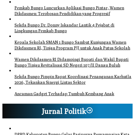
Pemkab Bungo Luncurkan Aplikasi Bungo Pintar, Wamen
Dikdasmen: Terobosan Pendidikan yang Progresif
Sekda Bungo Dr. Donny Iskandar Lantik 4 Pejabat di
Lingkungan Pemkab Bungo
Kepala Sekolah SMAN 1 Bungo Sambut Kunjungan Wamen
Dikdasmen RI, Tinjau Program PJJ untuk Anak Putus Sekolah
Wamen Dikdasmen RI Didampingi Bupati dan Wakil Bupati
Bungo Tinjau Revitalisasi SD Negeri 107/II Danau Buluh
Sekda Bungo Pimpin Rapat Koordinasi Penanganan Karhutla
2026, Tekankan Sinergi Lintas Sektor
Ancaman Gadget Terhadap Tumbuh Kembang Anak
Jurnal Politik
DPRD Kabupaten Bungo Gelar Paripurna Penyampaian Kata