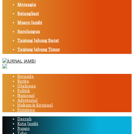
Merangin
Batanghari
Muaro Jambi
Sarolangun
Tanjung Jabung Barat
Tanjung Jabung Timur
Beranda
Berita
Olahraga
Politik
Nasional
Advetorial
Hukum & Kriminal
Peristiwa
Daerah
Kota Jambi
Bungo
Tebo