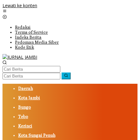
Lewati ke konten
Redaksi
Terms of Service
Indeks Berita
Pedoman Media Siber
Kode Etik
Daerah
Kota Jambi
Bungo
Tebo
Kerinci
Kota Sungai Penuh