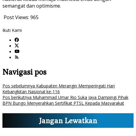
semangat dan optimisme.
Post Views:
965
Ikuti Kami
Navigasi pos
Pos sebelumnya
Kabupaten Merangin Memperingati Hari
Kebangkitan Nasional ke-116
Pos berikutnya
Muhammad Umar Rio Suka Jaya Dampingi Pihak
BPN Bungo Menyerahkan Sertifikat PTSL Kepada Masyarakat
Jangan Lewatkan