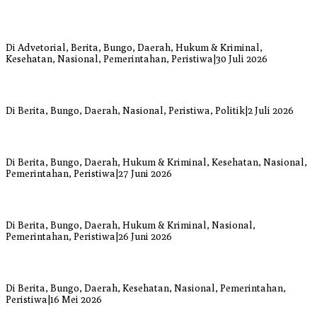
Bupati Bungo Pimpin Apel Pengukuhan dan Simulasi SOP Kampung
Siaga Bencana Jaya Setia
Di Advetorial, Berita, Bungo, Daerah, Hukum & Kriminal,
Kesehatan, Nasional, Pemerintahan, Peristiwa
|
30 Juli 2026
Anggi Doyok Resmi Lulus Sekolah Solidaritas PSI Batch-1, Siap
Perkuat Kiprah Politik dari Daerah
Di Berita, Bungo, Daerah, Nasional, Peristiwa, Politik
|
2 Juli 2026
Warga Bungo Diduga Jadi Korban Begal, Meninggal Dunia Akibat
Luka Bacok
Di Berita, Bungo, Daerah, Hukum & Kriminal, Kesehatan, Nasional,
Pemerintahan, Peristiwa
|
27 Juni 2026
Respons Cepat Damkar Bungo Padamkan Kebakaran Lahan di
Sungai Mengkuang
Di Berita, Bungo, Daerah, Hukum & Kriminal, Nasional,
Pemerintahan, Peristiwa
|
26 Juni 2026
Bupati dan Wakil Bupati Bungo Tinjau Posko Banjir dan Dapur
Umum di Sejumlah Titik
Di Berita, Bungo, Daerah, Kesehatan, Nasional, Pemerintahan,
Peristiwa
|
16 Mei 2026