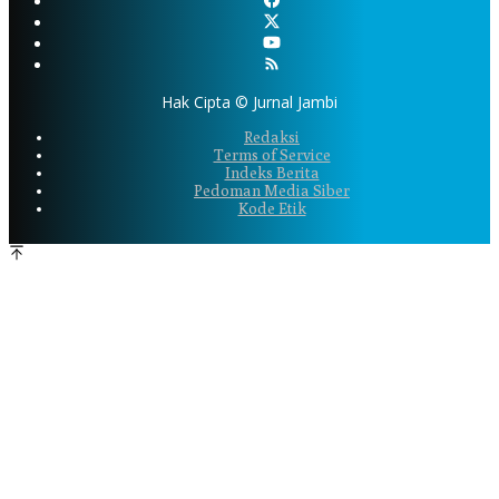
Hak Cipta © Jurnal Jambi
Redaksi
Terms of Service
Indeks Berita
Pedoman Media Siber
Kode Etik