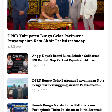
DPRD Kabupaten Bungo Gelar Paripurna
Penyampaian Kata Akhir Fraksi terhadap
Ranperda Pertanggungjawaban APBD 2025
20 Juli 2026
Anggi Doyok Resmi Lulus Sekolah Solidaritas
PSI Batch-1, Siap Perkuat Kiprah Politik dari
Daerah
2 Juli 2026
DPRD Bungo Gelar Paripurna Penyampaian Nota
Pengantar Pertanggungjawaban Pelaksanaan
APBD 2025
29 Juni 2026
Pemda Bungo Melalui Dinas PMD Bersama
Forkopimda Tinjau Pelaksanaan Pilrio Serentak