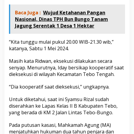
l
(
Baca Juga :
Wujud Ketahanan Pangan
I
d
Nasional, Dinas TPH Bun Bungo Tanam
a
Jagung Serentak 1 Desa 1 Hektar
y
)
d
“Kita tunggu mulai pukul 20.00 WIB-21.30 wib,”
i
katanya, Sabtu 1 Mei 2024.
E
k
Masih kata Ridwan, eksekusi dilakukan secara
s
e
senyap. Menurutnya, Iday bersikap kooperatif saat
k
dieksekusi di wilayah Kecamatan Tebo Tengah.
u
s
“Dia kooperatif saat dieksekusi,” ungkapnya.
i
K
Untuk diketahui, saat ini Syamsu Rizal sudah
e
j
diserahkan ke Lapas Kelas II B Kabupaten Tebo,
a
yang berada di KM 2 Jalan Lintas Tebo-Bungo.
r
i
Pada putusan kasasi, Mahkamah Agung (MA)
T
menjatuhkan hukuman dua tahun penjara dan
e