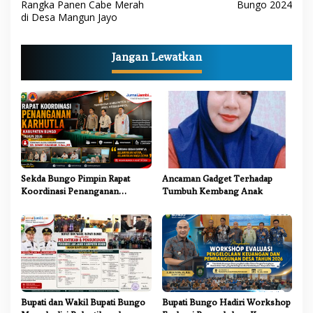
Rangka Panen Cabe Merah
Bungo 2024
i
di Desa Mangun Jayo
g
a
Jangan Lewatkan
s
i
p
o
s
Sekda Bungo Pimpin Rapat
Ancaman Gadget Terhadap
Koordinasi Penanganan
Tumbuh Kembang Anak
Karhutla 2026, Tekankan
Sinergi Lintas Sektor
Bupati dan Wakil Bupati Bungo
Bupati Bungo Hadiri Workshop