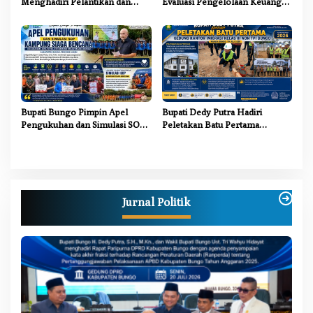
Menghadiri Pelantikan dan
Evaluasi Pengelolaan Keuangan
Pengukuhan Pengurus LAM
dan Pembangunan Desa Tahun
Jambi Kabupaten Bungo
2026
Bupati Bungo Pimpin Apel
Bupati Dedy Putra Hadiri
Pengukuhan dan Simulasi SOP
Peletakan Batu Pertama
Kampung Siaga Bencana Jaya
Gedung Kantor Imigrasi Kelas
Setia
III Non TPI Bungo
Jurnal Politik