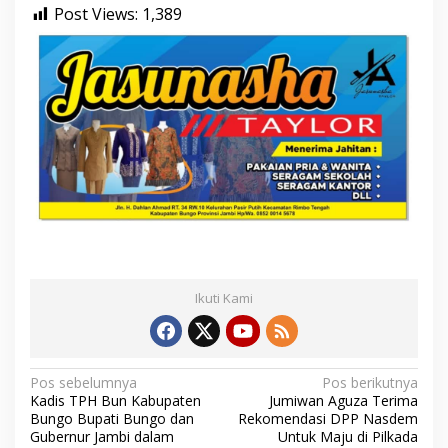
Post Views:
1,389
Ikuti Kami
N
Pos sebelumnya
Pos berikutnya
Kadis TPH Bun Kabupaten
Jumiwan Aguza Terima
a
Bungo Bupati Bungo dan
Rekomendasi DPP Nasdem
Gubernur Jambi dalam
Untuk Maju di Pilkada
v