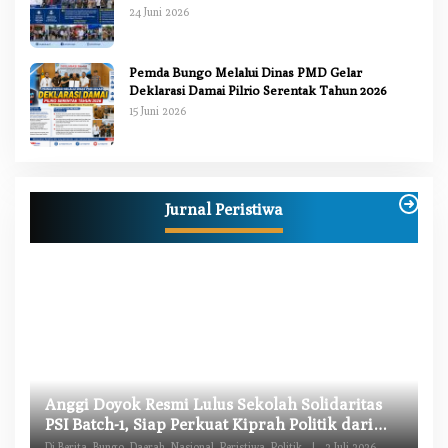
2026
24 Juni 2026
Pemda Bungo Melalui Dinas PMD Gelar
Deklarasi Damai Pilrio Serentak Tahun 2026
15 Juni 2026
Jurnal Peristiwa
W
Anggi Doyok Resmi Lulus Sekolah Solidaritas
M
PSI Batch-1, Siap Perkuat Kiprah Politik dari
Di
Daerah
Di Berita, Bungo, Daerah, Nasional, Peristiwa, Politik
|
2 Juli 2026
Pe