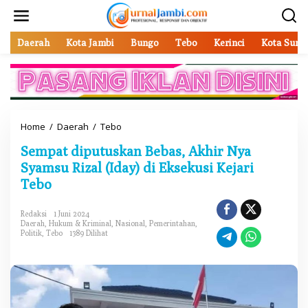
L
e
w
a
Daerah
Kota Jambi
Bungo
Tebo
Kerinci
Kota Sung
t
i
k
e
k
o
Home
/
Daerah
/
Tebo
S
n
e
t
Sempat diputuskan Bebas, Akhir Nya
m
e
p
Syamsu Rizal (Iday) di Eksekusi Kejari
n
a
Tebo
t
d
i
Redaksi
1 Juni 2024
Daerah
,
Hukum & Kriminal
,
Nasional
,
Pemerintahan
,
p
Politik
,
Tebo
1389 Dilihat
u
t
u
s
k
a