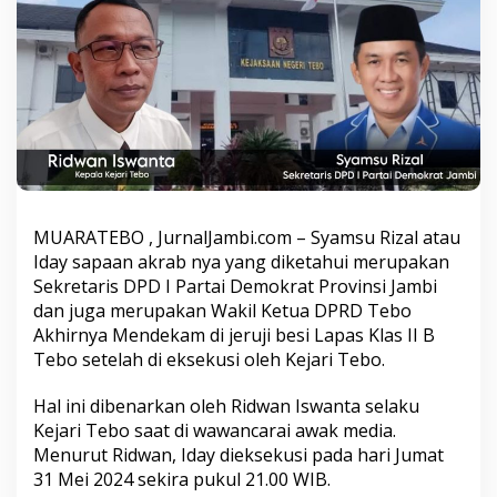
n
B
e
b
a
s
,
A
k
h
i
r
MUARATEBO , JurnalJambi.com – Syamsu Rizal atau
N
Iday sapaan akrab nya yang diketahui merupakan
y
Sekretaris DPD I Partai Demokrat Provinsi Jambi
a
S
dan juga merupakan Wakil Ketua DPRD Tebo
y
Akhirnya Mendekam di jeruji besi Lapas Klas II B
a
Tebo setelah di eksekusi oleh Kejari Tebo.
m
s
Hal ini dibenarkan oleh Ridwan Iswanta selaku
u
R
Kejari Tebo saat di wawancarai awak media.
i
Menurut Ridwan, Iday dieksekusi pada hari Jumat
z
31 Mei 2024 sekira pukul 21.00 WIB.
a