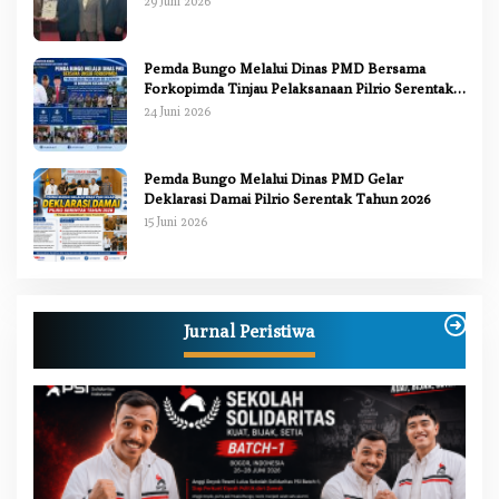
29 Juni 2026
Pemda Bungo Melalui Dinas PMD Bersama
Forkopimda Tinjau Pelaksanaan Pilrio Serentak
2026
24 Juni 2026
Pemda Bungo Melalui Dinas PMD Gelar
Deklarasi Damai Pilrio Serentak Tahun 2026
15 Juni 2026
Jurnal Peristiwa