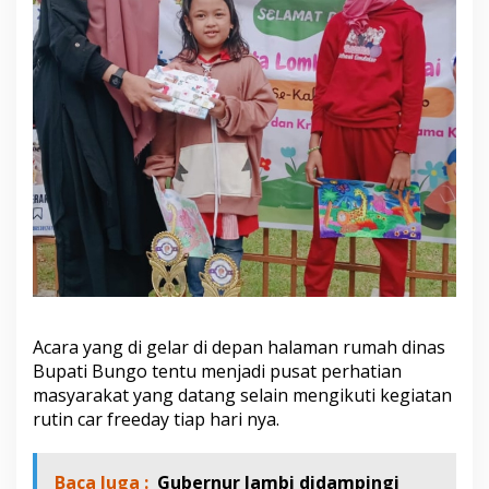
C
o
u
r
s
e
G
e
l
a
r
L
o
m
b
a
M
e
Acara yang di gelar di depan halaman rumah dinas
w
Bupati Bungo tentu menjadi pusat perhatian
a
masyarakat yang datang selain mengikuti kegiatan
r
rutin car freeday tiap hari nya.
n
a
i
t
Baca Juga :
Gubernur Jambi didampingi