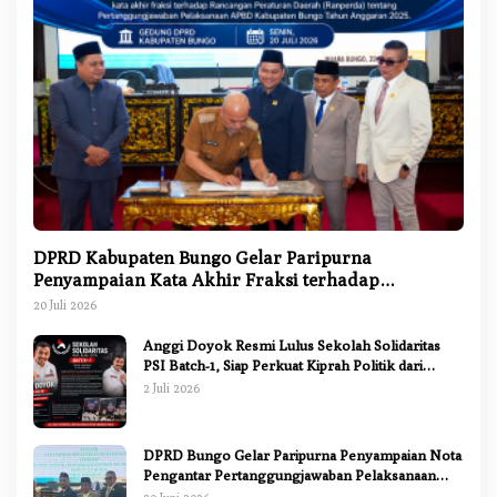
DPRD Kabupaten Bungo Gelar Paripurna
Penyampaian Kata Akhir Fraksi terhadap
Ranperda Pertanggungjawaban APBD 2025
20 Juli 2026
Anggi Doyok Resmi Lulus Sekolah Solidaritas
PSI Batch-1, Siap Perkuat Kiprah Politik dari
Daerah
2 Juli 2026
DPRD Bungo Gelar Paripurna Penyampaian Nota
Pengantar Pertanggungjawaban Pelaksanaan
APBD 2025