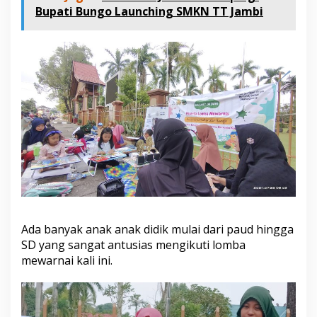
i
Bupati Bungo Launching SMKN TT Jambi
n
g
k
a
t
P
a
u
d
-
S
D
s
e
-
K
a
Ada banyak anak anak didik mulai dari paud hingga
b
SD yang sangat antusias mengikuti lomba
u
mewarnai kali ini.
p
a
t
e
n