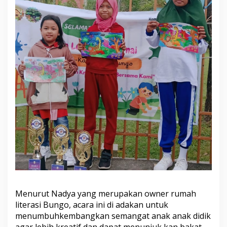
B
u
n
g
o
Menurut Nadya yang merupakan owner rumah
literasi Bungo, acara ini di adakan untuk
menumbuhkembangkan semangat anak anak didik