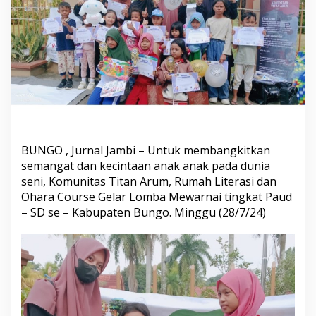
r
u
m
,
R
u
m
a
h
L
i
t
BUNGO , Jurnal Jambi – Untuk membangkitkan
e
semangat dan kecintaan anak anak pada dunia
r
seni, Komunitas Titan Arum, Rumah Literasi dan
a
s
Ohara Course Gelar Lomba Mewarnai tingkat Paud
i
– SD se – Kabupaten Bungo. Minggu (28/7/24)
d
a
n
O
h
a
r
a