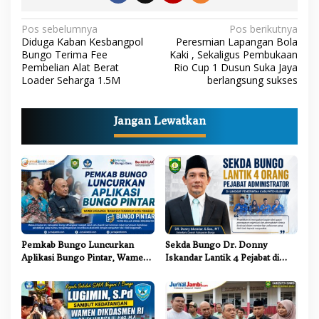
N
Pos sebelumnya
Pos berikutnya
Diduga Kaban Kesbangpol
Peresmian Lapangan Bola
a
Bungo Terima Fee
Kaki , Sekaligus Pembukaan
Pembelian Alat Berat
Rio Cup 1 Dusun Suka Jaya
v
Loader Seharga 1.5M
berlangsung sukses
i
g
Jangan Lewatkan
a
s
i
p
o
s
Pemkab Bungo Luncurkan
Sekda Bungo Dr. Donny
Aplikasi Bungo Pintar, Wamen
Iskandar Lantik 4 Pejabat di
Dikdasmen: Terobosan
Lingkungan Pemkab Bungo
Pendidikan yang Progresif