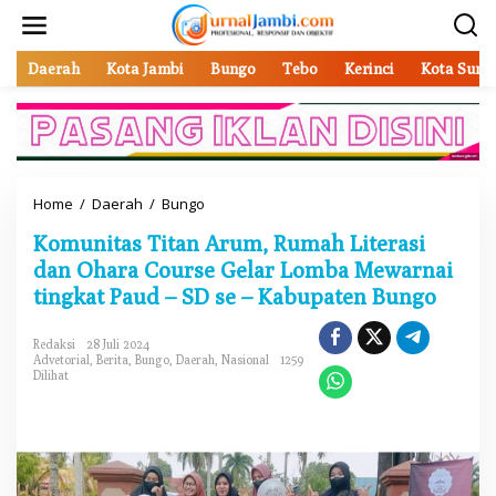
L
e
w
a
Daerah
Kota Jambi
Bungo
Tebo
Kerinci
Kota Sung
t
i
k
e
k
o
Home
/
Daerah
/
Bungo
K
n
o
t
Komunitas Titan Arum, Rumah Literasi
m
e
u
dan Ohara Course Gelar Lomba Mewarnai
n
n
tingkat Paud – SD se – Kabupaten Bungo
i
t
a
Redaksi
28 Juli 2024
Advetorial
,
Berita
,
Bungo
,
Daerah
,
Nasional
1259
s
Dilihat
T
i
t
a
n
A