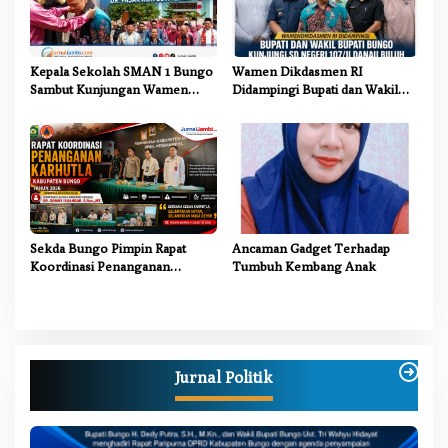
Kepala Sekolah SMAN 1 Bungo
Wamen Dikdasmen RI
Sambut Kunjungan Wamen
Didampingi Bupati dan Wakil
Dikdasmen RI, Tinjau Program
Bupati Bungo Tinjau Revitalisasi
PJJ untuk Anak Putus Sekolah
SD Negeri 107/II Danau Buluh
Sekda Bungo Pimpin Rapat
Ancaman Gadget Terhadap
Koordinasi Penanganan
Tumbuh Kembang Anak
Karhutla 2026, Tekankan
Sinergi Lintas Sektor
Jurnal Politik