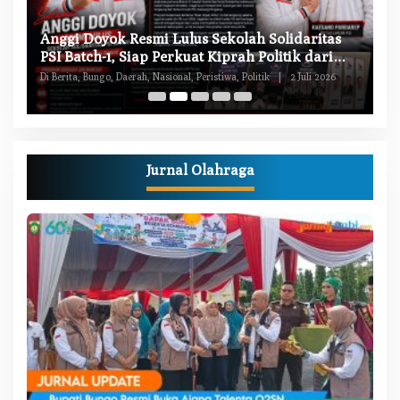
W
Anggi Doyok Resmi Lulus Sekolah Solidaritas
M
PSI Batch-1, Siap Perkuat Kiprah Politik dari
Di
Daerah
Di Berita, Bungo, Daerah, Nasional, Peristiwa, Politik
|
2 Juli 2026
Pe
Jurnal Olahraga