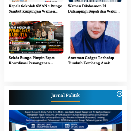
Kepala Sekolah SMAN 1 Bungo
Wamen Dikdasmen RI
Sambut Kunjungan Wamen
Didampingi Bupati dan Wakil
Dikdasmen RI, Tinjau Program
Bupati Bungo Tinjau Revitalisasi
PJJ untuk Anak Putus Sekolah
SD Negeri 107/II Danau Buluh
Sekda Bungo Pimpin Rapat
Ancaman Gadget Terhadap
Koordinasi Penanganan
Tumbuh Kembang Anak
Karhutla 2026, Tekankan
Sinergi Lintas Sektor
Jurnal Politik