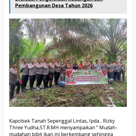
L
Pembangunan Desa Tahun 2026
i
n
t
a
s
T
e
b
a
r
1
5
R
i
b
u
B
i
b
i
t
Kapolsek Tanah Sepenggal Lintas, Ipda , Rizky
I
Three Yudha,ST.R.MH menyampaikan ” Mudah-
k
mudahan bibit ikan ini berkembang sehingga
a