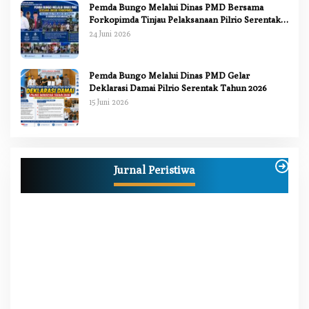
Pemda Bungo Melalui Dinas PMD Bersama
Forkopimda Tinjau Pelaksanaan Pilrio Serentak
2026
24 Juni 2026
Pemda Bungo Melalui Dinas PMD Gelar
Deklarasi Damai Pilrio Serentak Tahun 2026
15 Juni 2026
Anggi Doyok Resmi Lulus Sekolah Solidaritas
PSI Batch-1, Siap Perkuat Kiprah Politik dari
Jurnal Peristiwa
Daerah
Di Berita, Bungo, Daerah, Nasional, Peristiwa, Politik
|
2 Juli 2026
W
M