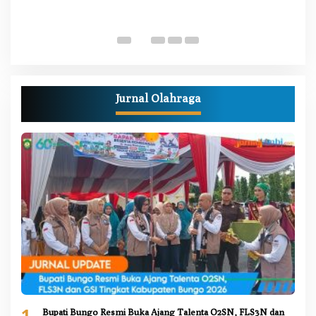
Di
Pe
Jurnal Olahraga
1
Bupati Bungo Resmi Buka Ajang Talenta O2SN, FLS3N dan