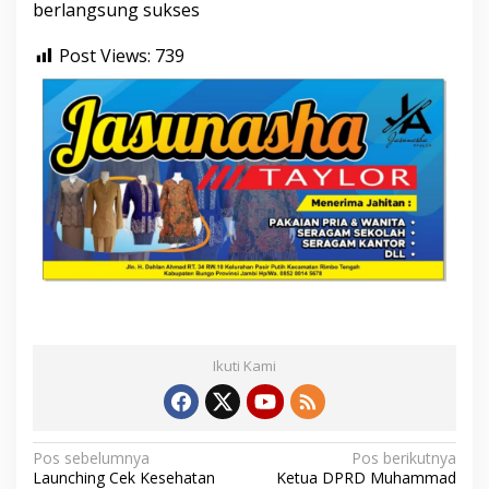
berlangsung sukses
Post Views:
739
Ikuti Kami
N
Pos sebelumnya
Pos berikutnya
Launching Cek Kesehatan
Ketua DPRD Muhammad