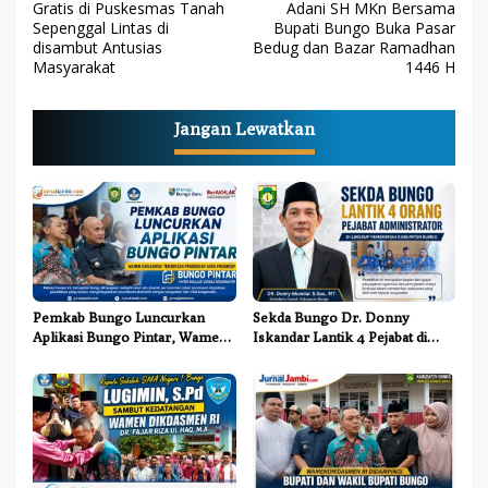
a
Gratis di Puskesmas Tanah
Adani SH MKn Bersama
Sepenggal Lintas di
Bupati Bungo Buka Pasar
v
disambut Antusias
Bedug dan Bazar Ramadhan
i
Masyarakat
1446 H
g
a
Jangan Lewatkan
s
i
p
o
s
Pemkab Bungo Luncurkan
Sekda Bungo Dr. Donny
Aplikasi Bungo Pintar, Wamen
Iskandar Lantik 4 Pejabat di
Dikdasmen: Terobosan
Lingkungan Pemkab Bungo
Pendidikan yang Progresif