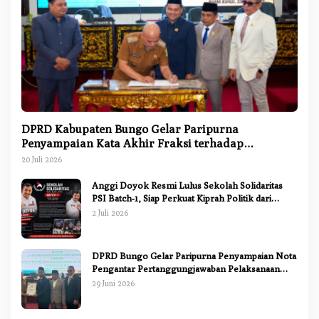
DPRD Kabupaten Bungo Gelar Paripurna
Penyampaian Kata Akhir Fraksi terhadap
Ranperda Pertanggungjawaban APBD 2025
20 Juli 2026
Anggi Doyok Resmi Lulus Sekolah Solidaritas
PSI Batch-1, Siap Perkuat Kiprah Politik dari
Daerah
2 Juli 2026
DPRD Bungo Gelar Paripurna Penyampaian Nota
Pengantar Pertanggungjawaban Pelaksanaan
APBD 2025
29 Juni 2026