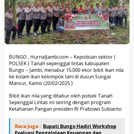
a
n
g
a
n
P
o
l
s
e
k
BUNGO , HurnalJambi.com – Kepolisian sektor (
T
POLSEK ) Tanah sepenggal lintas kabupaten
a
Bungo – Jambi, menabur 15.000 ekor bibit ikan nila
n
ke kolam ikan kelompok tani di dusun Sungai
a
Mancur, Kamis (20/02/2025 )
h
S
e
Bibit ikan nila yang ditabur oleh polsek Tanah
p
Sepenggal Lintas ini seiring dengan program
e
Ketahanan Pangan presiden RI Prabowo Subianto
n
g
g
Baca Juga :
Bupati Bungo Hadiri Workshop
a
l
Evaluasi Pengelolaan Keuangan dan