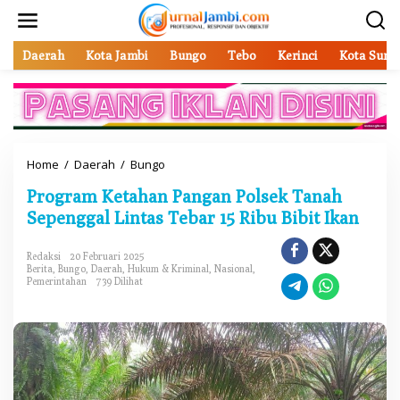
L
e
w
a
Daerah
Kota Jambi
Bungo
Tebo
Kerinci
Kota Sung
t
i
k
e
k
o
Home
/
Daerah
/
Bungo
P
n
r
t
Program Ketahan Pangan Polsek Tanah
o
e
g
Sepenggal Lintas Tebar 15 Ribu Bibit Ikan
n
r
a
Redaksi
20 Februari 2025
m
Berita
,
Bungo
,
Daerah
,
Hukum & Kriminal
,
Nasional
,
K
Pemerintahan
739 Dilihat
e
t
a
h
a
n
P