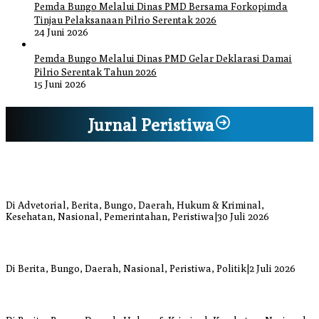
Pemda Bungo Melalui Dinas PMD Bersama Forkopimda
Tinjau Pelaksanaan Pilrio Serentak 2026
24 Juni 2026
Pemda Bungo Melalui Dinas PMD Gelar Deklarasi Damai
Pilrio Serentak Tahun 2026
15 Juni 2026
Jurnal Peristiwa
Bupati Bungo Pimpin Apel Pengukuhan dan Simulasi SOP Kampung
Siaga Bencana Jaya Setia
Di Advetorial, Berita, Bungo, Daerah, Hukum & Kriminal,
Kesehatan, Nasional, Pemerintahan, Peristiwa
|
30 Juli 2026
Anggi Doyok Resmi Lulus Sekolah Solidaritas PSI Batch-1, Siap
Perkuat Kiprah Politik dari Daerah
Di Berita, Bungo, Daerah, Nasional, Peristiwa, Politik
|
2 Juli 2026
Warga Bungo Diduga Jadi Korban Begal, Meninggal Dunia Akibat
Luka Bacok