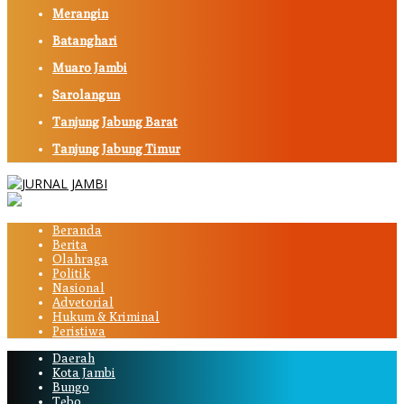
Merangin
Batanghari
Muaro Jambi
Sarolangun
Tanjung Jabung Barat
Tanjung Jabung Timur
Beranda
Berita
Olahraga
Politik
Nasional
Advetorial
Hukum & Kriminal
Peristiwa
Daerah
Kota Jambi
Bungo
Tebo