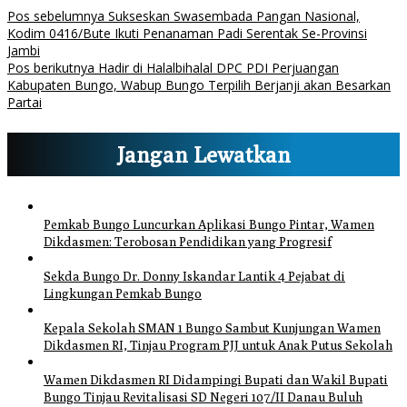
Pos sebelumnya
Sukseskan Swasembada Pangan Nasional,
Kodim 0416/Bute Ikuti Penanaman Padi Serentak Se-Provinsi
Jambi
Pos berikutnya
Hadir di Halalbihalal DPC PDI Perjuangan
Kabupaten Bungo, Wabup Bungo Terpilih Berjanji akan Besarkan
Partai
Jangan Lewatkan
Pemkab Bungo Luncurkan Aplikasi Bungo Pintar, Wamen
Dikdasmen: Terobosan Pendidikan yang Progresif
Sekda Bungo Dr. Donny Iskandar Lantik 4 Pejabat di
Lingkungan Pemkab Bungo
Kepala Sekolah SMAN 1 Bungo Sambut Kunjungan Wamen
Dikdasmen RI, Tinjau Program PJJ untuk Anak Putus Sekolah
Wamen Dikdasmen RI Didampingi Bupati dan Wakil Bupati
Bungo Tinjau Revitalisasi SD Negeri 107/II Danau Buluh