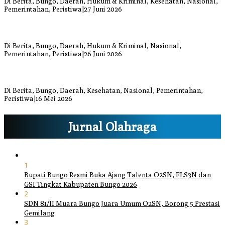
Di Berita, Bungo, Daerah, Hukum & Kriminal, Kesehatan, Nasional,
Pemerintahan, Peristiwa
|
27 Juni 2026
Respons Cepat Damkar Bungo Padamkan Kebakaran Lahan di
Sungai Mengkuang
Di Berita, Bungo, Daerah, Hukum & Kriminal, Nasional,
Pemerintahan, Peristiwa
|
26 Juni 2026
Bupati dan Wakil Bupati Bungo Tinjau Posko Banjir dan Dapur
Umum di Sejumlah Titik
Di Berita, Bungo, Daerah, Kesehatan, Nasional, Pemerintahan,
Peristiwa
|
16 Mei 2026
Jurnal Olahraga
1
Bupati Bungo Resmi Buka Ajang Talenta O2SN, FLS3N dan
GSI Tingkat Kabupaten Bungo 2026
2
SDN 81/II Muara Bungo Juara Umum O2SN, Borong 5 Prestasi
Gemilang
3