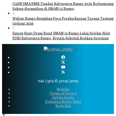
O2SN SMA/SMK Tingkat Kabupaten Bungo 2026 Berlangsung
Sukses dipusatkan di SMAN 12 Bungo,
4
Wabup Bungo Resmikan Pacu Perahu Karang Taruna Tanjung
Gedang 2026
5
Empat Siswi Drum Band SMAN 12 Bungo Lulus Seleksi Atlet
PDBI Kabupaten Bungo, Kepala Sekolah Berikan Apresiasi
Hak Cipta © Jurnal Jambi
Redaksi
Terms of Service
Indeks Berita
Pedoman Media Siber
Kode Etik