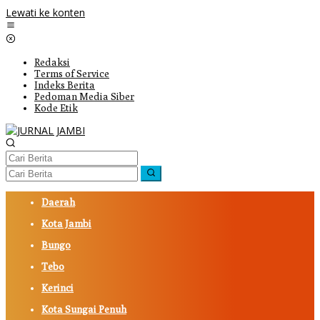
Lewati ke konten
Redaksi
Terms of Service
Indeks Berita
Pedoman Media Siber
Kode Etik
Daerah
Kota Jambi
Bungo
Tebo
Kerinci
Kota Sungai Penuh