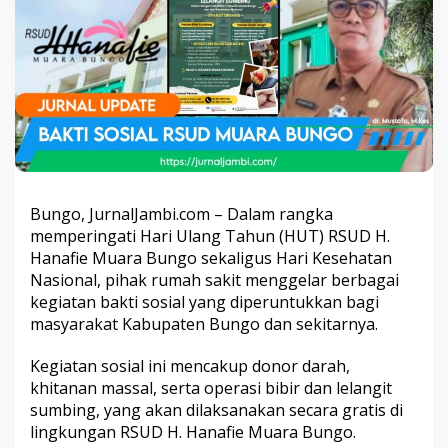
a
r
a
B
u
n
g
o
G
e
l
a
Bungo, JurnalJambi.com – Dalam rangka
r
memperingati Hari Ulang Tahun (HUT) RSUD H.
B
Hanafie Muara Bungo sekaligus Hari Kesehatan
a
k
Nasional, pihak rumah sakit menggelar berbagai
t
kegiatan bakti sosial yang diperuntukkan bagi
i
masyarakat Kabupaten Bungo dan sekitarnya.
S
o
Kegiatan sosial ini mencakup donor darah,
s
i
khitanan massal, serta operasi bibir dan lelangit
a
sumbing, yang akan dilaksanakan secara gratis di
l
lingkungan RSUD H. Hanafie Muara Bungo.
d