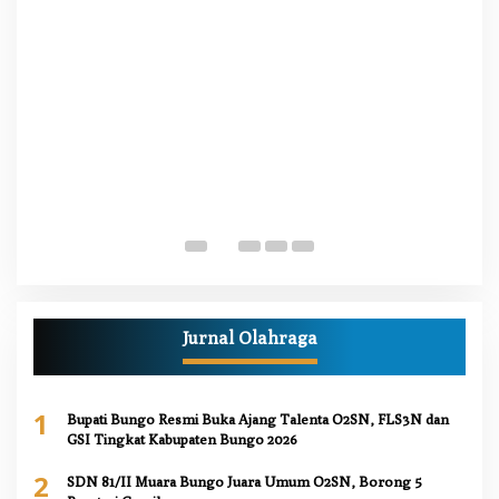
W
M
Di
Pe
Jurnal Olahraga
1
Bupati Bungo Resmi Buka Ajang Talenta O2SN, FLS3N dan
GSI Tingkat Kabupaten Bungo 2026
2
SDN 81/II Muara Bungo Juara Umum O2SN, Borong 5