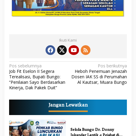
Ikuti Kami
N
Pos sebelumnya
Pos berikutnya
Job Fit Eselon II Segera
Heboh Penemuan Jenazah
a
Terealisasi, Bupati Bungo:
Dosen IAK SS di Perumahan
“Penilaian Sayo Berdasarkan
Al Kautsar, Muara Bungo
v
Kinerja, Dak Pakek Duit”
i
g
Jangan Lewatkan
a
s
i
Sekda Bungo Dr. Donny
p
Iskandar Lantik 4 Pejabat di