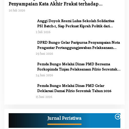
Penyampaian Kata Akhir Fraksi terhadap
Ranperda Pertanggungjawaban APBD 2025
20 Juli 2026
Anggi Doyok Resmi Lulus Sekolah Solidaritas
PSI Batch-1, Siap Perkuat Kiprah Politik dari
Daerah
2 Juli 2026
DPRD Bungo Gelar Paripurna Penyampaian Nota
Pengantar Pertanggungjawaban Pelaksanaan
APBD 2025
29 Juni 2026
Pemda Bungo Melalui Dinas PMD Bersama
Forkopimda Tinjau Pelaksanaan Pilrio Serentak
2026
24 Juni 2026
Pemda Bungo Melalui Dinas PMD Gelar
Deklarasi Damai Pilrio Serentak Tahun 2026
15 Juni 2026
Anggi Doyok Resmi Lulus Sekolah Solidaritas
PSI Batch-1, Siap Perkuat Kiprah Politik dari
Jurnal Peristiwa
Daerah
Di Berita, Bungo, Daerah, Nasional, Peristiwa, Politik
|
2 Juli 2026