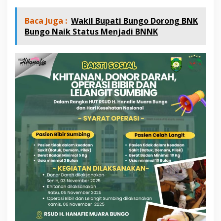
a
l
Baca Juga :
Wakil Bupati Bungo Dorong BNK
a
m
Bungo Naik Status Menjadi BNNK
R
a
n
g
k
a
H
U
T
d
a
n
H
a
r
i
K
e
s
e
h