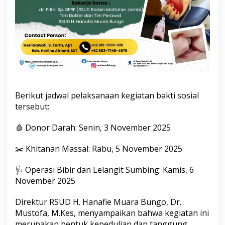
a
t
a
n
N
a
s
i
o
n
Berikut jadwal pelaksanaan kegiatan bakti sosial
a
l
tersebut:
🩸 Donor Darah: Senin, 3 November 2025
✂️ Khitanan Massal: Rabu, 5 November 2025
🩺 Operasi Bibir dan Lelangit Sumbing: Kamis, 6
November 2025
Direktur RSUD H. Hanafie Muara Bungo, Dr.
Mustofa, M.Kes, menyampaikan bahwa kegiatan ini
merupakan bentuk kepedulian dan tanggung