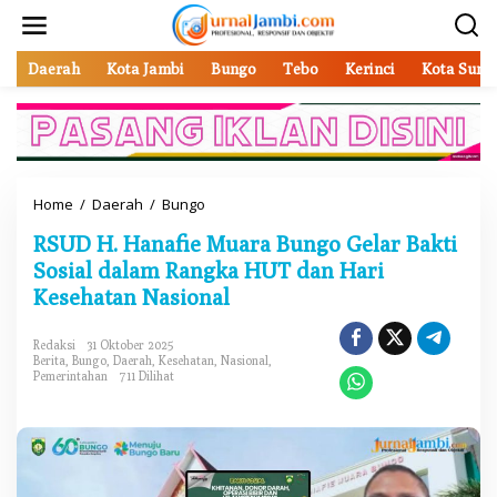
L
e
w
a
Daerah
Kota Jambi
Bungo
Tebo
Kerinci
Kota Sung
t
i
k
e
k
o
Home
/
Daerah
/
Bungo
R
n
S
t
RSUD H. Hanafie Muara Bungo Gelar Bakti
U
e
D
Sosial dalam Rangka HUT dan Hari
n
H
Kesehatan Nasional
.
H
a
Redaksi
31 Oktober 2025
Berita
,
Bungo
,
Daerah
,
Kesehatan
,
Nasional
,
n
Pemerintahan
711 Dilihat
a
f
i
e
M
u