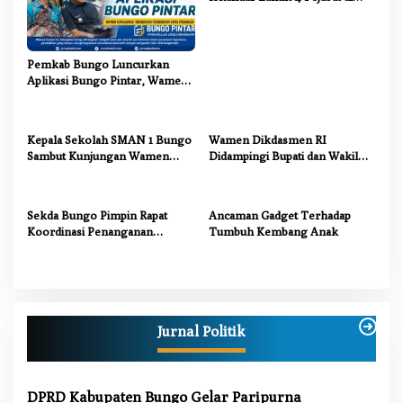
Lingkungan Pemkab Bungo
o
s
Pemkab Bungo Luncurkan
Aplikasi Bungo Pintar, Wamen
Dikdasmen: Terobosan
Pendidikan yang Progresif
Kepala Sekolah SMAN 1 Bungo
Wamen Dikdasmen RI
Sambut Kunjungan Wamen
Didampingi Bupati dan Wakil
Dikdasmen RI, Tinjau Program
Bupati Bungo Tinjau Revitalisasi
PJJ untuk Anak Putus Sekolah
SD Negeri 107/II Danau Buluh
Sekda Bungo Pimpin Rapat
Ancaman Gadget Terhadap
Koordinasi Penanganan
Tumbuh Kembang Anak
Karhutla 2026, Tekankan
Sinergi Lintas Sektor
Jurnal Politik
DPRD Kabupaten Bungo Gelar Paripurna