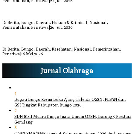
Pemerintahan, Peristiwa
|
27 Juni 2026
Respons Cepat Damkar Bungo Padamkan Kebakaran Lahan di
Sungai Mengkuang
Di Berita, Bungo, Daerah, Hukum & Kriminal, Nasional,
Pemerintahan, Peristiwa
|
26 Juni 2026
Bupati dan Wakil Bupati Bungo Tinjau Posko Banjir dan Dapur
Umum di Sejumlah Titik
Di Berita, Bungo, Daerah, Kesehatan, Nasional, Pemerintahan,
Peristiwa
|
16 Mei 2026
Jurnal Olahraga
1
Bupati Bungo Resmi Buka Ajang Talenta O2SN, FLS3N dan
GSI Tingkat Kabupaten Bungo 2026
2
SDN 81/II Muara Bungo Juara Umum O2SN, Borong 5 Prestasi
Gemilang
3
O2SN SMA/SMK Tingkat Kabupaten Bungo 2026 Berlangsung