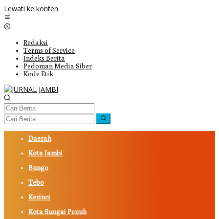
Lewati ke konten
Redaksi
Terms of Service
Indeks Berita
Pedoman Media Siber
Kode Etik
Daerah
Kota Jambi
Bungo
Tebo
Kerinci
Kota Sungai Penuh