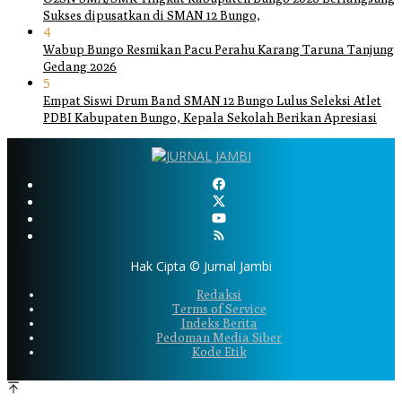
Sukses dipusatkan di SMAN 12 Bungo,
4
Wabup Bungo Resmikan Pacu Perahu Karang Taruna Tanjung
Gedang 2026
5
Empat Siswi Drum Band SMAN 12 Bungo Lulus Seleksi Atlet
PDBI Kabupaten Bungo, Kepala Sekolah Berikan Apresiasi
Hak Cipta © Jurnal Jambi
Redaksi
Terms of Service
Indeks Berita
Pedoman Media Siber
Kode Etik