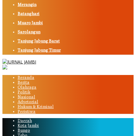
Merangin
Batanghari
Muaro Jambi
Sarolangun
Tanjung Jabung Barat
Tanjung Jabung Timur
Beranda
Berita
Olahraga
Politik
Nasional
Advetorial
Hukum & Kriminal
Peristiwa
Daerah
Kota Jambi
Bungo
Tebo