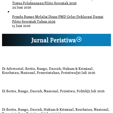
Tinjau Pelaksanaan Pilrio Serentak 2026
24 Juni 2026
Pemda Bungo Melalui Dinas PMD Gelar Deklarasi Damai
Pilrio Serentak Tahun 2026
15 Juni 2026
Jurnal Peristiwa
Bupati Bungo Pimpin Apel Pengukuhan dan Simulasi SOP Kampung
Siaga Bencana Jaya Setia
Di Advetorial, Berita, Bungo, Daerah, Hukum & Kriminal,
Kesehatan, Nasional, Pemerintahan, Peristiwa
|
30 Juli 2026
Anggi Doyok Resmi Lulus Sekolah Solidaritas PSI Batch-1, Siap
Perkuat Kiprah Politik dari Daerah
Di Berita, Bungo, Daerah, Nasional, Peristiwa, Politik
|
2 Juli 2026
Warga Bungo Diduga Jadi Korban Begal, Meninggal Dunia Akibat
Luka Bacok
Di Berita, Bungo, Daerah, Hukum & Kriminal, Kesehatan, Nasional,