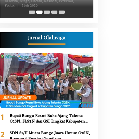
Kiprah Politik dari Daerah
Luka Bacok
Di Berita, Bungo, Daerah, Nasional, Peristiwa,
Di Berita, Bungo, Daerah,
Politik
|
2 Juli 2026
Kesehatan, Nasional, Pemer
Juni 2026
Jurnal Olahraga
1
Bupati Bungo Resmi Buka Ajang Talenta
O2SN, FLS3N dan GSI Tingkat Kabupaten
Bungo 2026
2
SDN 81/II Muara Bungo Juara Umum O2SN,
Borong 5 Prestasi Gemilang