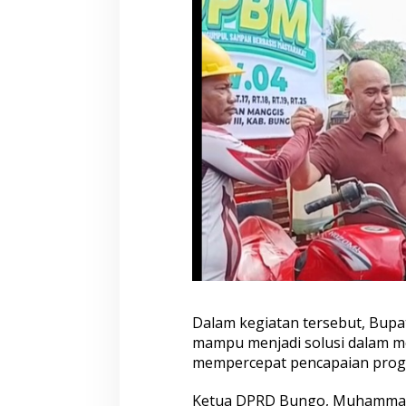
a
t
i
B
u
n
g
o
Dalam kegiatan tersebut, Bu
mampu menjadi solusi dalam m
mempercepat pencapaian pro
Ketua DPRD Bungo, Muhammad 