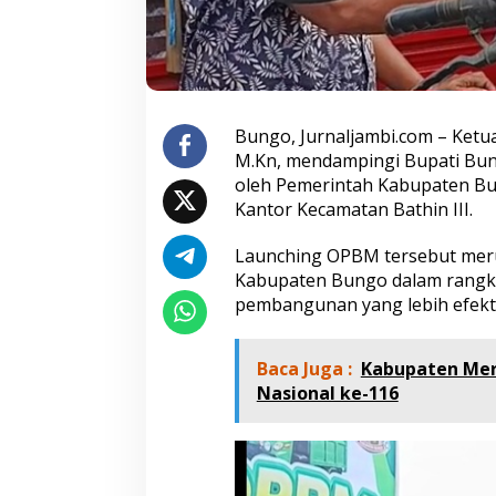
a
d
i
r
i
L
a
Bungo, Jurnaljambi.com – Ket
u
M.Kn, mendampingi Bupati Bun
n
oleh Pemerintah Kabupaten Bu
c
Kantor Kecamatan Bathin III.
h
i
n
Launching OPBM tersebut meru
g
Kabupaten Bungo dalam rangk
O
pembangunan yang lebih efekti
P
B
M
Baca Juga :
Kabupaten Mer
o
Nasional ke-116
l
e
h
B
u
p