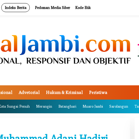
Indeks Berita
Pedoman Media Siber
Kode Etik
sional
Advetorial
Hukum & Kriminal
Peristiwa
Kota Sungai Penuh
Merangin
Batanghari
Muaro Jambi
Sarolangun
Ta
Muhammad Adani Hadiri