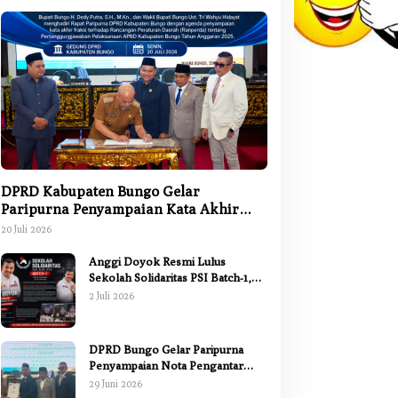
DPRD Kabupaten Bungo Gelar
Paripurna Penyampaian Kata Akhir
Fraksi terhadap Ranperda
20 Juli 2026
Pertanggungjawaban APBD 2025
Anggi Doyok Resmi Lulus
Sekolah Solidaritas PSI Batch-1,
Siap Perkuat Kiprah Politik dari
2 Juli 2026
Daerah
DPRD Bungo Gelar Paripurna
Penyampaian Nota Pengantar
Pertanggungjawaban Pelaksanaan
29 Juni 2026
APBD 2025