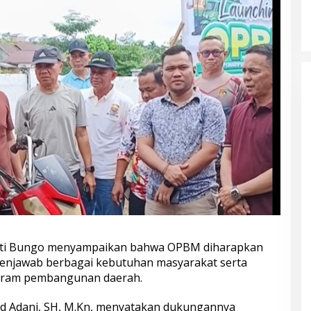
Kampung Siaga Bencana Jaya Setia
Di Advetorial, Berita, Bungo, Daerah, Hukum &
Kriminal, Kesehatan, Nasional, Pemerintahan,
Peristiwa
|
30 Juli 2026
pati Bungo menyampaikan bahwa OPBM diharapkan
enjawab berbagai kebutuhan masyarakat serta
gram pembangunan daerah.
Adani, SH, M.Kn, menyatakan dukungannya