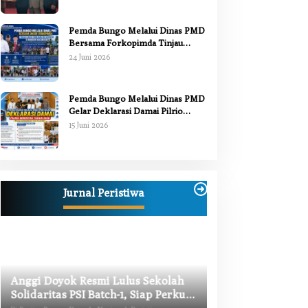
Pemda Bungo Melalui Dinas PMD
Bersama Forkopimda Tinjau
Pelaksanaan Pilrio Serentak 2026
24 Juni 2026
Pemda Bungo Melalui Dinas PMD
Gelar Deklarasi Damai Pilrio
Serentak Tahun 2026
15 Juni 2026
Jurnal Peristiwa
Anggi Doyok Resmi Lulus Sekolah
Warga Bungo Did
Solidaritas PSI Batch-1, Siap Perkuat
Begal, Meninggal