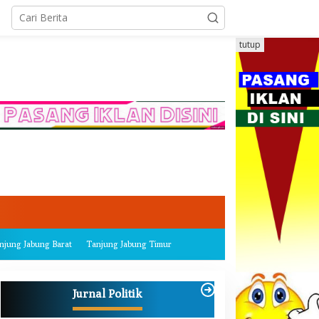
tutup
njung Jabung Barat
Tanjung Jabung Timur
Jurnal Politik