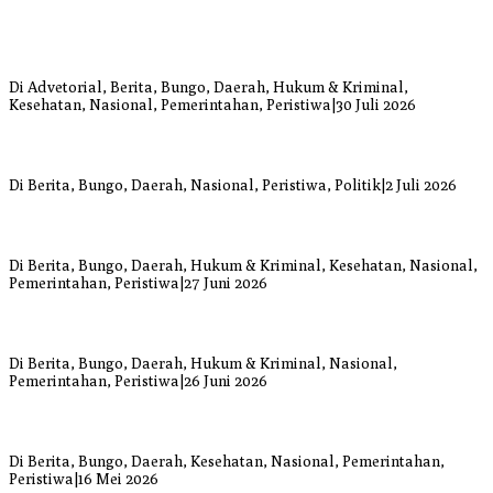
Bupati Bungo Pimpin Apel Pengukuhan dan Simulasi SOP Kampung
Siaga Bencana Jaya Setia
Di Advetorial, Berita, Bungo, Daerah, Hukum & Kriminal,
Kesehatan, Nasional, Pemerintahan, Peristiwa
|
30 Juli 2026
Anggi Doyok Resmi Lulus Sekolah Solidaritas PSI Batch-1, Siap
Perkuat Kiprah Politik dari Daerah
Di Berita, Bungo, Daerah, Nasional, Peristiwa, Politik
|
2 Juli 2026
Warga Bungo Diduga Jadi Korban Begal, Meninggal Dunia Akibat
Luka Bacok
Di Berita, Bungo, Daerah, Hukum & Kriminal, Kesehatan, Nasional,
Pemerintahan, Peristiwa
|
27 Juni 2026
Respons Cepat Damkar Bungo Padamkan Kebakaran Lahan di
Sungai Mengkuang
Di Berita, Bungo, Daerah, Hukum & Kriminal, Nasional,
Pemerintahan, Peristiwa
|
26 Juni 2026
Bupati dan Wakil Bupati Bungo Tinjau Posko Banjir dan Dapur
Umum di Sejumlah Titik
Di Berita, Bungo, Daerah, Kesehatan, Nasional, Pemerintahan,
Peristiwa
|
16 Mei 2026