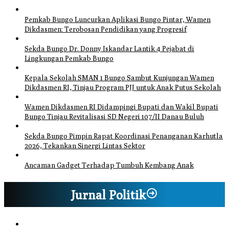
Pemkab Bungo Luncurkan Aplikasi Bungo Pintar, Wamen
Dikdasmen: Terobosan Pendidikan yang Progresif
Sekda Bungo Dr. Donny Iskandar Lantik 4 Pejabat di
Lingkungan Pemkab Bungo
Kepala Sekolah SMAN 1 Bungo Sambut Kunjungan Wamen
Dikdasmen RI, Tinjau Program PJJ untuk Anak Putus Sekolah
Wamen Dikdasmen RI Didampingi Bupati dan Wakil Bupati
Bungo Tinjau Revitalisasi SD Negeri 107/II Danau Buluh
Sekda Bungo Pimpin Rapat Koordinasi Penanganan Karhutla
2026, Tekankan Sinergi Lintas Sektor
Ancaman Gadget Terhadap Tumbuh Kembang Anak
Jurnal Politik