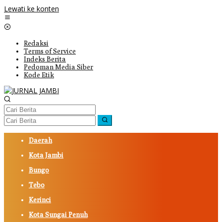
Lewati ke konten
Redaksi
Terms of Service
Indeks Berita
Pedoman Media Siber
Kode Etik
Daerah
Kota Jambi
Bungo
Tebo
Kerinci
Kota Sungai Penuh