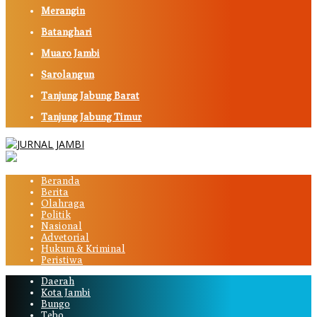
Merangin
Batanghari
Muaro Jambi
Sarolangun
Tanjung Jabung Barat
Tanjung Jabung Timur
Beranda
Berita
Olahraga
Politik
Nasional
Advetorial
Hukum & Kriminal
Peristiwa
Daerah
Kota Jambi
Bungo
Tebo