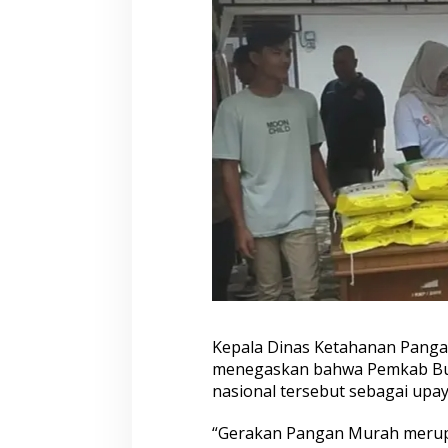
r
g
a
B
a
h
a
n
P
o
k
o
k
T
e
r
j
a
n
Kepala Dinas Ketahanan Pangan
g
menegaskan bahwa Pemkab Bu
k
nasional tersebut sebagai upay
a
u
“Gerakan Pangan Murah merupa