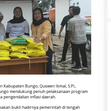
Kampung Siaga Bencana Jaya Setia
Di Advetorial, Berita, Bungo, Daerah, Hukum &
Kriminal, Kesehatan, Nasional, Pemerintahan,
Peristiwa
|
30 Juli 2026
 Kabupaten Bungo, Quswen Ikmal, S.Pi.,
ngo mendukung penuh pelaksanaan program
a pengendalian inflasi daerah.
kan bukti hadirnya pemerintah di tengah