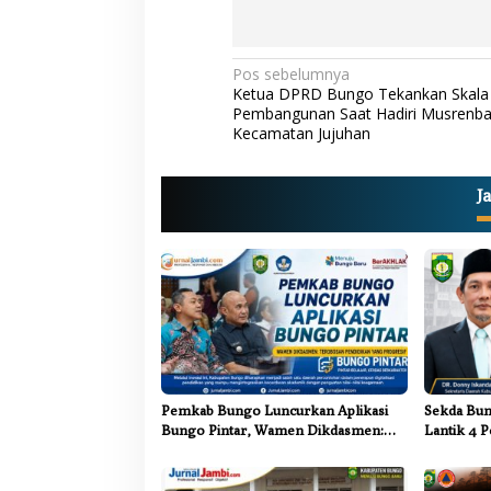
N
Pos sebelumnya
Ketua DPRD Bungo Tekankan Skala P
a
Pembangunan Saat Hadiri Musrenb
Kecamatan Jujuhan
v
i
g
J
a
s
i
p
o
s
Pemkab Bungo Luncurkan Aplikasi
Sekda Bun
Bungo Pintar, Wamen Dikdasmen:
Lantik 4 P
Terobosan Pendidikan yang
Pemkab B
Progresif