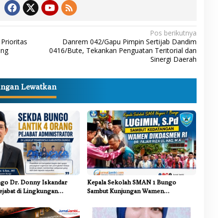
Pos berikutnya
rioritas
Danrem 042/Gapu Pimpin Sertijab Dandim
ang
0416/Bute, Tekankan Penguatan Teritorial dan
Sinergi Daerah
angan Lewatkan
go Dr. Donny Iskandar
Kepala Sekolah SMAN 1 Bungo
ejabat di Lingkungan
Sambut Kunjungan Wamen
ungo
Dikdasmen RI, Tinjau Program PJJ
untuk Anak Putus Sekolah