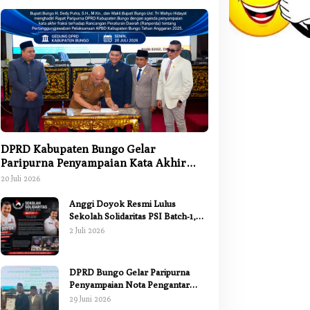
DPRD Kabupaten Bungo Gelar
Paripurna Penyampaian Kata Akhir
Fraksi terhadap Ranperda
20 Juli 2026
Pertanggungjawaban APBD 2025
Anggi Doyok Resmi Lulus
Sekolah Solidaritas PSI Batch-1,
Siap Perkuat Kiprah Politik dari
2 Juli 2026
Daerah
DPRD Bungo Gelar Paripurna
Penyampaian Nota Pengantar
Pertanggungjawaban Pelaksanaan
29 Juni 2026
APBD 2025