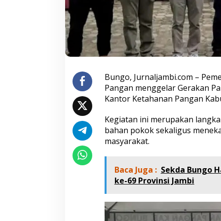
r
e
n
t
a
k
N
a
Bungo, Jurnaljambi.com – Pem
s
i
Pangan menggelar Gerakan Pan
o
Kantor Ketahanan Pangan Kabu
n
a
Kegiatan ini merupakan langk
l
bahan pokok sekaligus menekan
,
P
masyarakat.
a
s
t
Baca Juga :
Sekda Bungo H
i
ke-69 Provinsi Jambi
k
a
n
H
a