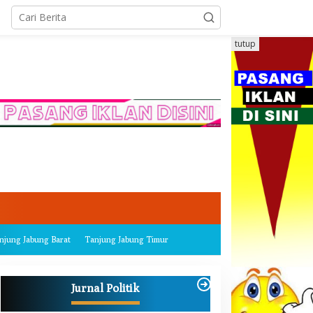
tutup
njung Jabung Barat
Tanjung Jabung Timur
Jurnal Politik