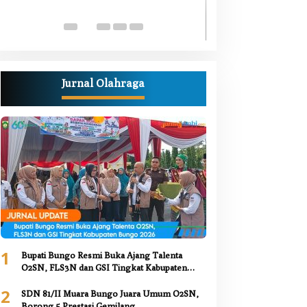
Luka Bacok
Di Berita, Bungo, Daerah,
Kesehatan, Nasional, Pemer
Juni 2026
Jurnal Olahraga
1
Bupati Bungo Resmi Buka Ajang Talenta
O2SN, FLS3N dan GSI Tingkat Kabupaten
Bungo 2026
2
SDN 81/II Muara Bungo Juara Umum O2SN,
Borong 5 Prestasi Gemilang