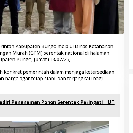
erintah Kabupaten Bungo melalui Dinas Ketahanan
gan Murah (GPM) serentak nasional di halaman
paten Bungo, Jumat (13/02/26).
ah konkret pemerintah dalam menjaga ketersediaan
 harga agar tetap stabil dan terjangkau bagi
adiri Penanaman Pohon Serentak Peringati HUT
Bupati Bungo Pimpin Apel
Pengukuhan dan Simulasi SOP