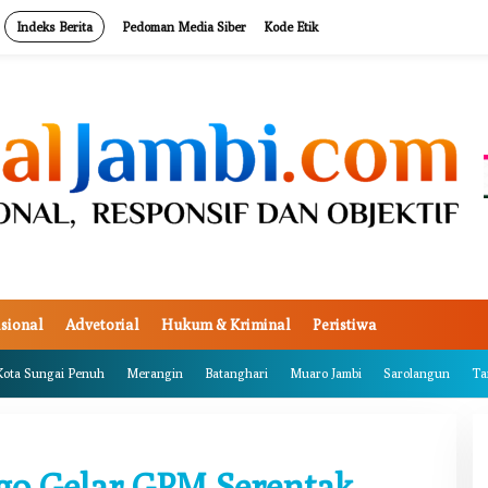
Indeks Berita
Pedoman Media Siber
Kode Etik
sional
Advetorial
Hukum & Kriminal
Peristiwa
Kota Sungai Penuh
Merangin
Batanghari
Muaro Jambi
Sarolangun
Ta
go Gelar GPM Serentak