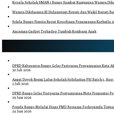
Kepala Sekolah SMAN 1 Bungo Sambut Kunjungan Wamen Dikda
Wamen Dikdasmen RI Didampingi Bupati dan Wakil Bupati Bung
Sekda Bungo Pimpin Rapat Koordinasi Penanganan Karhutla 20
Ancaman Gadget Terhadap Tumbuh Kembang Anak
DPRD Kabupaten Bungo Gelar Paripurna Penyampaian Kata Ak
20 Juli 2026
Anggi Doyok Resmi Lulus Sekolah Solidaritas PSI Batch-1, Siap
2 Juli 2026
DPRD Bungo Gelar Paripurna Penyampaian Nota Pengantar P
29 Juni 2026
Pemda Bungo Melalui Dinas PMD Bersama Forkopimda Tinjau P
24 Juni 2026