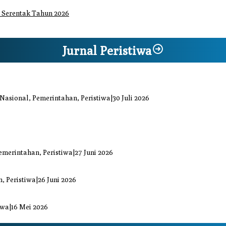
 Serentak Tahun 2026
Jurnal Peristiwa
iaga Bencana Jaya Setia
 Nasional, Pemerintahan, Peristiwa
|
30 Juli 2026
at Kiprah Politik dari Daerah
uka Bacok
emerintahan, Peristiwa
|
27 Juni 2026
ai Mengkuang
, Peristiwa
|
26 Juni 2026
di Sejumlah Titik
iwa
|
16 Mei 2026