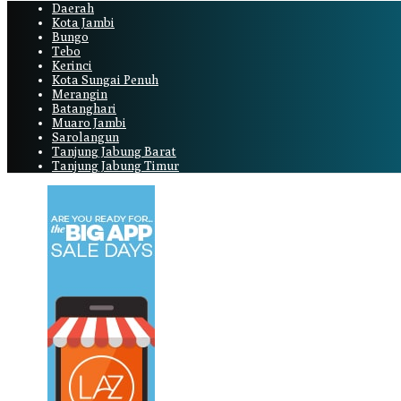
Daerah
Kota Jambi
Bungo
Tebo
Kerinci
Kota Sungai Penuh
Merangin
Batanghari
Muaro Jambi
Sarolangun
Tanjung Jabung Barat
Tanjung Jabung Timur