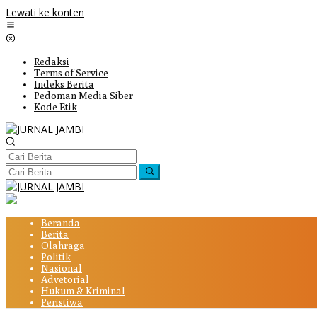
Lewati ke konten
Redaksi
Terms of Service
Indeks Berita
Pedoman Media Siber
Kode Etik
Beranda
Berita
Olahraga
Politik
Nasional
Advetorial
Hukum & Kriminal
Peristiwa