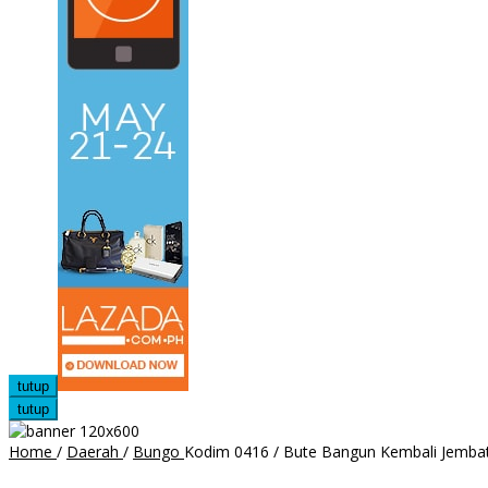
tutup
tutup
Home
/
Daerah
/
Bungo
Kodim 0416 / Bute Bangun Kembali Jemba