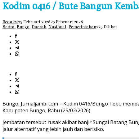
Kodim 0416 / Bute Bangun Kemb
Redaksi
25 Februari 2026
25 Februari 2026
Berita
,
Bungo
,
Daerah
,
Nasional
,
Pemerintahan
225 Dilihat
Bungo, Jurnaljambi.com – Kodim 0416/Bungo Tebo memba
Kabupaten Bungo, Rabu (25/02/2026).
Jembatan tersebut rusak akibat banjir Sungai Batang B
jalur alternatif yang lebih jauh dan berisiko.