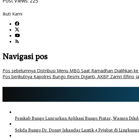
Post Views:
225
Ikuti Kami
Navigasi pos
Pos sebelumnya
Distribusi Menu MBG Saat Ramadhan Dialihkan ke P
Pos berikutnya
Kapolres Bungo Resmi Diganti, AKBP Zamri Elfino J
Pemkab Bungo Luncurkan Aplikasi Bungo Pintar, Wamen Dikda
Sekda Bungo Dr. Donny Iskandar Lantik 4 Pejabat di Lingkun