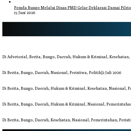
Pemda Bungo Melalui Dinas PMD Gelar Deklarasi Damai Pilrio
15 Juni 2026
Bupati Bungo Pimpin Apel Pengukuhan dan Simulasi SOP Kampung S
Di Advetorial, Berita, Bungo, Daerah, Hukum & Kriminal, Kesehatan,
Anggi Doyok Resmi Lulus Sekolah Solidaritas PSI Batch-1, Siap Perku
Di Berita, Bungo, Daerah, Nasional, Peristiwa, Politik
|
2 Juli 2026
Warga Bungo Diduga Jadi Korban Begal, Meninggal Dunia Akibat L
Di Berita, Bungo, Daerah, Hukum & Kriminal, Kesehatan, Nasional, P
Respons Cepat Damkar Bungo Padamkan Kebakaran Lahan di Sung
Di Berita, Bungo, Daerah, Hukum & Kriminal, Nasional, Pemerintahan
Bupati dan Wakil Bupati Bungo Tinjau Posko Banjir dan Dapur Umum 
Di Berita, Bungo, Daerah, Kesehatan, Nasional, Pemerintahan, Perist