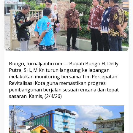
t
o
r
i
n
g
R
e
v
i
t
a
Bungo, Jurnaljambi.com — Bupati Bungo H. Dedy
l
Putra, SH., M.Kn turun langsung ke lapangan
i
melakukan monitoring bersama Tim Percepatan
s
a
Revitalisasi Kota guna memastikan progres
s
pembangunan berjalan sesuai rencana dan tepat
i
sasaran. Kamis, (2/4/26)
K
o
t
a
,
P
a