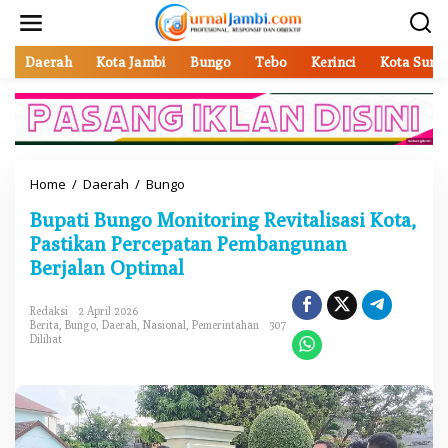
L
e
w
a
Daerah
Kota Jambi
Bungo
Tebo
Kerinci
Kota Sung
t
i
k
e
k
o
Home
/
Daerah
/
Bungo
B
n
u
t
Bupati Bungo Monitoring Revitalisasi Kota,
p
e
a
Pastikan Percepatan Pembangunan
n
t
Berjalan Optimal
i
B
u
Redaksi
2 April 2026
Berita
,
Bungo
,
Daerah
,
Nasional
,
Pemerintahan
307
n
Dilihat
g
o
M
o
n
i