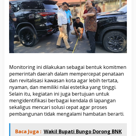
a
n
B
e
r
j
a
l
a
n
O
p
Monitoring ini dilakukan sebagai bentuk komitmen
t
pemerintah daerah dalam mempercepat penataan
i
m
dan revitalisasi kawasan kota agar lebih tertata,
a
nyaman, dan memiliki nilai estetika yang tinggi.
l
Selain itu, kegiatan ini juga bertujuan untuk
mengidentifikasi berbagai kendala di lapangan
sekaligus mencari solusi cepat agar proses
pembangunan tidak mengalami hambatan berarti.
Baca Juga :
Wakil Bupati Bungo Dorong BNK