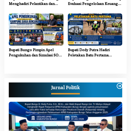
Menghadiri Pelantikan dan
Evaluasi Pengelolaan Keuangan
Pengukuhan Pengurus LAM
dan Pembangunan Desa Tahun
Jambi Kabupaten Bungo
2026
Bupati Bungo Pimpin Apel
Bupati Dedy Putra Hadiri
Pengukuhan dan Simulasi SOP
Peletakan Batu Pertama
Kampung Siaga Bencana Jaya
Gedung Kantor Imigrasi Kelas
Setia
III Non TPI Bungo
Jurnal Politik