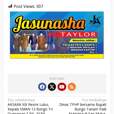
Post Views:
307
Ikuti Kami
N
Pos sebelumnya
Pos berikutnya
AKSARA XIX Resmi Lulus,
Dinas TPHP bersama Bupati
a
Kepala SMAN 12 Bungo Tri
Bungo Tanam Padi
Qurniawan S.Pd., M.Pd.
Nutrizing di Sari Mulya,