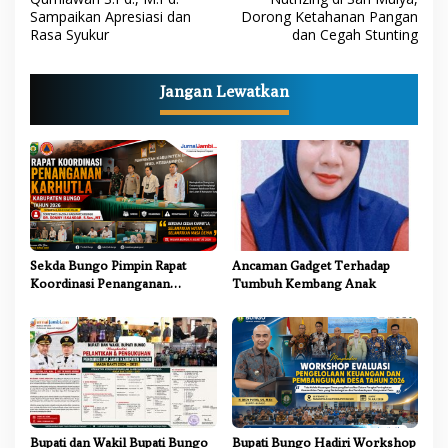
v
Sampaikan Apresiasi dan
Dorong Ketahanan Pangan
i
Rasa Syukur
dan Cegah Stunting
g
a
Jangan Lewatkan
s
i
p
o
s
Sekda Bungo Pimpin Rapat
Ancaman Gadget Terhadap
Koordinasi Penanganan
Tumbuh Kembang Anak
Karhutla 2026, Tekankan
Sinergi Lintas Sektor
Bupati dan Wakil Bupati Bungo
Bupati Bungo Hadiri Workshop