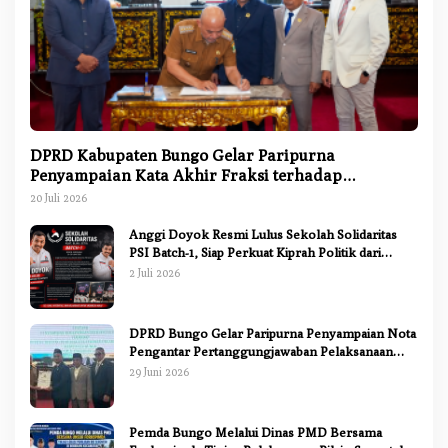
DPRD Kabupaten Bungo Gelar Paripurna
Penyampaian Kata Akhir Fraksi terhadap
Ranperda Pertanggungjawaban APBD 2025
20 Juli 2026
Anggi Doyok Resmi Lulus Sekolah Solidaritas
PSI Batch-1, Siap Perkuat Kiprah Politik dari
Daerah
2 Juli 2026
DPRD Bungo Gelar Paripurna Penyampaian Nota
Pengantar Pertanggungjawaban Pelaksanaan
APBD 2025
29 Juni 2026
Pemda Bungo Melalui Dinas PMD Bersama