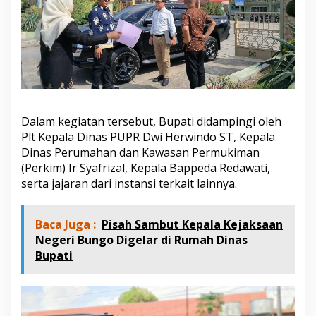
s
t
i
k
a
n
P
e
r
Dalam kegiatan tersebut, Bupati didampingi oleh
c
e
Plt Kepala Dinas PUPR Dwi Herwindo ST, Kepala
p
Dinas Perumahan dan Kawasan Permukiman
a
(Perkim) Ir Syafrizal, Kepala Bappeda Redawati,
t
serta jajaran dari instansi terkait lainnya.
a
n
P
e
Baca Juga :
Pisah Sambut Kepala Kejaksaan
m
Negeri Bungo Digelar di Rumah Dinas
b
Bupati
a
n
g
u
n