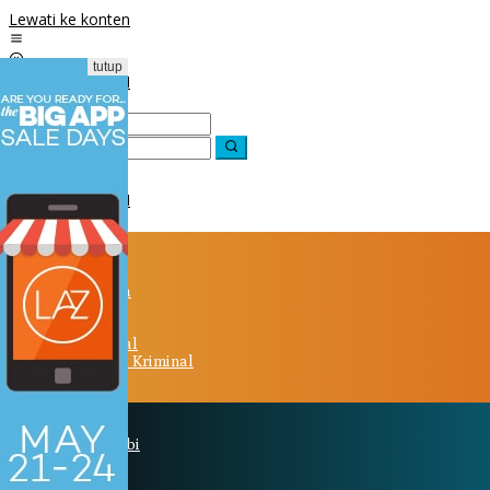
Lewati ke konten
tutup
Beranda
Berita
Olahraga
Politik
Nasional
Advetorial
Hukum & Kriminal
Peristiwa
Daerah
Kota Jambi
Bungo
Tebo