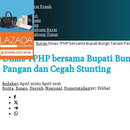
Kerinci
Kota Sungai Penuh
Merangin
Batanghari
Muaro Jambi
Sarolangun
Tanjung Jabung Barat
Tanjung Jabung Timur
Home
/
Daerah
/
Bungo
Dinas TPHP bersama Bupati Bungo Tanam Padi 
Dinas TPHP bersama Bupati Bun
Pangan dan Cegah Stunting
Redaksi
5 April 2026
5 April 2026
Berita
,
Bungo
,
Daerah
,
Nasional
,
Pemerintahan
307 Dilihat