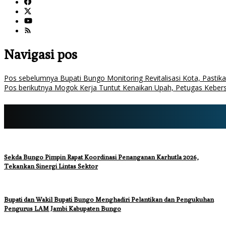
Navigasi pos
Pos sebelumnya
Bupati Bungo Monitoring Revitalisasi Kota, Pasti
Pos berikutnya
Mogok Kerja Tuntut Kenaikan Upah, Petugas Kebers
Sekda Bungo Pimpin Rapat Koordinasi Penanganan Karhutla 2026,
Tekankan Sinergi Lintas Sektor
Bupati dan Wakil Bupati Bungo Menghadiri Pelantikan dan Pengukuhan
Pengurus LAM Jambi Kabupaten Bungo