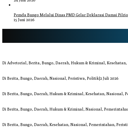
Pemda Bungo Melalui Dinas PMD Gelar Deklarasi Damai Pilrio
15 Juni 2026
Bupati Bungo Pimpin Apel Pengukuhan dan Simulasi SOP Kampung S
Di Advetorial, Berita, Bungo, Daerah, Hukum & Kriminal, Kesehatan,
Anggi Doyok Resmi Lulus Sekolah Solidaritas PSI Batch-1, Siap Perku
Di Berita, Bungo, Daerah, Nasional, Peristiwa, Politik
|
2 Juli 2026
Warga Bungo Diduga Jadi Korban Begal, Meninggal Dunia Akibat L
Di Berita, Bungo, Daerah, Hukum & Kriminal, Kesehatan, Nasional, P
Respons Cepat Damkar Bungo Padamkan Kebakaran Lahan di Sung
Di Berita, Bungo, Daerah, Hukum & Kriminal, Nasional, Pemerintahan
Bupati dan Wakil Bupati Bungo Tinjau Posko Banjir dan Dapur Umum 
Di Berita, Bungo, Daerah, Kesehatan, Nasional, Pemerintahan, Perist