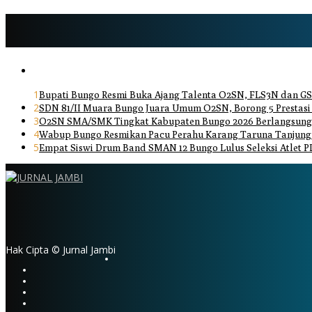
1
Bupati Bungo Resmi Buka Ajang Talenta O2SN, FLS3N dan GS
2
SDN 81/II Muara Bungo Juara Umum O2SN, Borong 5 Prestasi
3
O2SN SMA/SMK Tingkat Kabupaten Bungo 2026 Berlangsung 
4
Wabup Bungo Resmikan Pacu Perahu Karang Taruna Tanjung
5
Empat Siswi Drum Band SMAN 12 Bungo Lulus Seleksi Atlet P
Hak Cipta © Jurnal Jambi