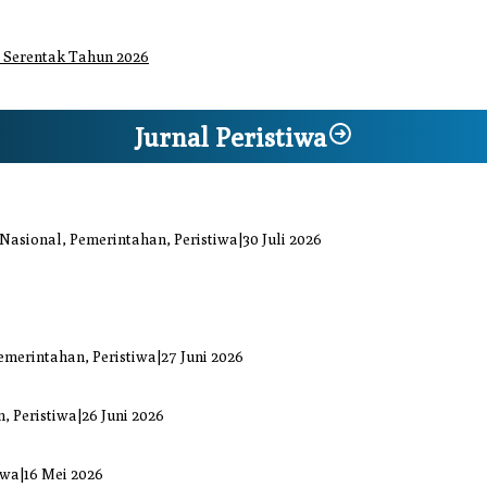
 Serentak Tahun 2026
Jurnal Peristiwa
iaga Bencana Jaya Setia
 Nasional, Pemerintahan, Peristiwa
|
30 Juli 2026
at Kiprah Politik dari Daerah
uka Bacok
emerintahan, Peristiwa
|
27 Juni 2026
ai Mengkuang
, Peristiwa
|
26 Juni 2026
di Sejumlah Titik
iwa
|
16 Mei 2026