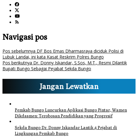
Navigasi pos
Pos sebelumnya
DF Bos Emas Dharmasraya diciduk Polisi di
Lubuk Landai, ini kata Kasat Reskrim Polres Bungo
Pos berikutnya
Dr. Donny Iskandar, S.Sos, M.T., Resmi Dilantik
Bupati Bungo Sebagai Pejabat Sekda Bungo
Jangan Lewatkan
Pemkab Bungo Luncurkan Aplikasi Bungo Pintar, Wamen
Dikdasmen: Terobosan Pendidikan yang Progresif
Sekda Bungo Dr. Donny Iskandar Lantik 4 Pejabat di
Lingkungan Pemkab Bungo