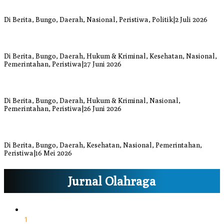
Anggi Doyok Resmi Lulus Sekolah Solidaritas PSI Batch-1, Siap
Perkuat Kiprah Politik dari Daerah
Di Berita, Bungo, Daerah, Nasional, Peristiwa, Politik
|
2 Juli 2026
Warga Bungo Diduga Jadi Korban Begal, Meninggal Dunia Akibat
Luka Bacok
Di Berita, Bungo, Daerah, Hukum & Kriminal, Kesehatan, Nasional,
Pemerintahan, Peristiwa
|
27 Juni 2026
Respons Cepat Damkar Bungo Padamkan Kebakaran Lahan di
Sungai Mengkuang
Di Berita, Bungo, Daerah, Hukum & Kriminal, Nasional,
Pemerintahan, Peristiwa
|
26 Juni 2026
Bupati dan Wakil Bupati Bungo Tinjau Posko Banjir dan Dapur
Umum di Sejumlah Titik
Di Berita, Bungo, Daerah, Kesehatan, Nasional, Pemerintahan,
Peristiwa
|
16 Mei 2026
Jurnal Olahraga
1