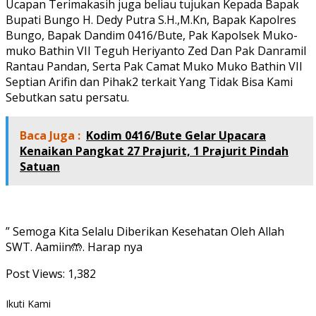
Ucapan Terimakasih juga beliau tujukan Kepada Bapak
Bupati Bungo H. Dedy Putra S.H.,M.Kn, Bapak Kapolres
Bungo, Bapak Dandim 0416/Bute, Pak Kapolsek Muko-
muko Bathin VII Teguh Heriyanto Zed Dan Pak Danramil
Rantau Pandan, Serta Pak Camat Muko Muko Bathin VII
Septian Arifin dan Pihak2 terkait Yang Tidak Bisa Kami
Sebutkan satu persatu.
Baca Juga :
Kodim 0416/Bute Gelar Upacara
Kenaikan Pangkat 27 Prajurit, 1 Prajurit Pindah
Satuan
” Semoga Kita Selalu Diberikan Kesehatan Oleh Allah
SWT. Aamiin🤲. Harap nya
Post Views:
1,382
Ikuti Kami