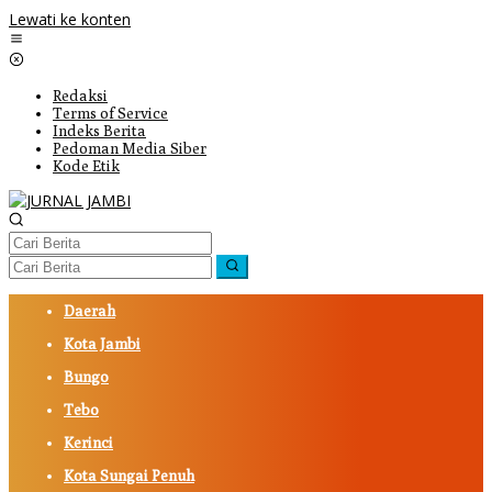
Lewati ke konten
Redaksi
Terms of Service
Indeks Berita
Pedoman Media Siber
Kode Etik
Daerah
Kota Jambi
Bungo
Tebo
Kerinci
Kota Sungai Penuh