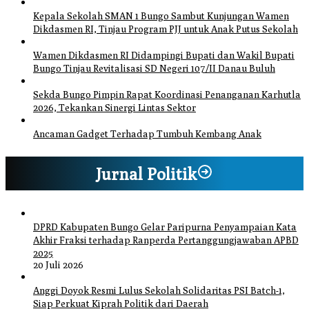
Kepala Sekolah SMAN 1 Bungo Sambut Kunjungan Wamen
Dikdasmen RI, Tinjau Program PJJ untuk Anak Putus Sekolah
Wamen Dikdasmen RI Didampingi Bupati dan Wakil Bupati
Bungo Tinjau Revitalisasi SD Negeri 107/II Danau Buluh
Sekda Bungo Pimpin Rapat Koordinasi Penanganan Karhutla
2026, Tekankan Sinergi Lintas Sektor
Ancaman Gadget Terhadap Tumbuh Kembang Anak
Jurnal Politik
DPRD Kabupaten Bungo Gelar Paripurna Penyampaian Kata
Akhir Fraksi terhadap Ranperda Pertanggungjawaban APBD
2025
20 Juli 2026
Anggi Doyok Resmi Lulus Sekolah Solidaritas PSI Batch-1,
Siap Perkuat Kiprah Politik dari Daerah