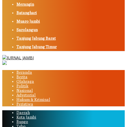
Merangin
Batanghari
Muaro Jambi
Sarolangun
Tanjung Jabung Barat
Tanjung Jabung Timur
Beranda
Berita
Olahraga
Politik
Nasional
Advetorial
Hukum & Kriminal
Peristiwa
Daerah
Kota Jambi
Bungo
Tebo