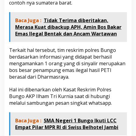
contoh nya sumatera barat.
L
a
n
d
Baca Juga :
Tidak Terima diberitakan,
a
Merasa Kuat dibackup APH, Amin Bos Bakar
i
Emas Ilegal Bentak dan Ancam Wartawan
,
i
n
Terkait hal tersebut, tim reskrim polres Bungo
i
berdasarkan informasi yang didapat berhasil
k
a
mengamankan 1 orang yang di sinyalir merupakan
t
bos besar penampung emas ilegal hasil PETI
a
berasal dari Dharmasraya.
K
a
Hal ini dibenarkan oleh Kasat Reskrim Polres
s
a
Bungo AKP Ilham Tri Kurnia saat di hubungi
t
melalui sambungan pesan singkat whatsapp.
R
e
s
Baca Juga :
SMA Negeri 1 Bungo Ikuti LCC
k
Empat Pilar MPR RI di Swiss Belhotel Jambi
r
i