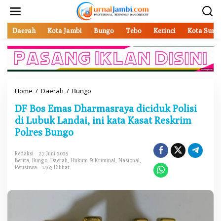
L
e
w
a
Daerah
Kota Jambi
Bungo
Tebo
Kerinci
Kota Sung
t
i
k
e
k
o
Home
/
Daerah
/
Bungo
D
n
F
t
DF Bos Emas Dharmasraya diciduk Polisi
B
e
o
di Lubuk Landai, ini kata Kasat Reskrim
n
s
Polres Bungo
E
m
a
Redaksi
27 Juni 2025
Berita
,
Bungo
,
Daerah
,
Hukum & Kriminal
,
Nasional
,
s
Peristiwa
1463 Dilihat
D
h
a
r
m
a