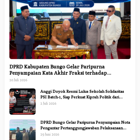
DPRD Kabupaten Bungo Gelar Paripurna
Penyampaian Kata Akhir Fraksi terhadap
Ranperda Pertanggungjawaban APBD 2025
20 Juli 2026
Anggi Doyok Resmi Lulus Sekolah Solidaritas
PSI Batch-1, Siap Perkuat Kiprah Politik dari
Daerah
2 Juli 2026
DPRD Bungo Gelar Paripurna Penyampaian Nota
Pengantar Pertanggungjawaban Pelaksanaan
APBD 2025
29 Juni 2026