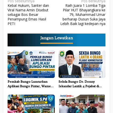
N
Pos sebelumnya
Pos berikutnya
Kebal Hukum, Santer dan
Raih Juara 1 Lomba Tiga
a
Viral Nama Amin Disebut
Pilar HUT Bhayangkara ke
sebagai Bos Besar
79, Muhammad Umar
v
Penampung Emas Hasil
berharap Dusun Suka Jaya
i
PETI
Lebih Baik lagi kedepan nya
g
a
Jangan Lewatkan
s
i
p
o
s
Pemkab Bungo Luncurkan
Sekda Bungo Dr. Donny
Aplikasi Bungo Pintar, Wamen
Iskandar Lantik 4 Pejabat di
Dikdasmen: Terobosan
Lingkungan Pemkab Bungo
Pendidikan yang Progresif