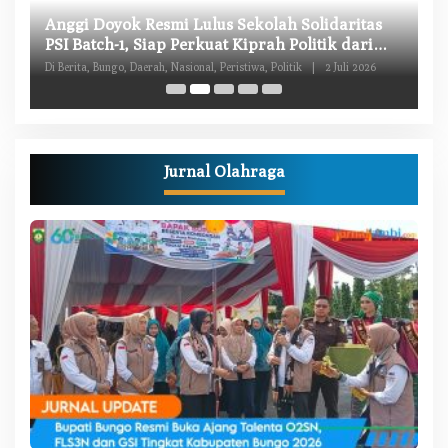
W
Anggi Doyok Resmi Lulus Sekolah Solidaritas
M
PSI Batch-1, Siap Perkuat Kiprah Politik dari
Di
Daerah
Di Berita, Bungo, Daerah, Nasional, Peristiwa, Politik
|
2 Juli 2026
Pe
Jurnal Olahraga