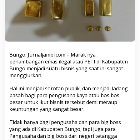
s
r
a
y
a
d
i
c
i
d
Bungo, Jurnaljambi.com – Marak nya
u
penambangan emas ilegal atau PETI di Kabupaten
k
Bungo menjadi suatu bisnis yang saat ini sangat
P
menggiurkan.
o
l
i
Hal ini menjadi sorotan publik, dan menjadi ladang
s
basah bagi para pengusaha kaya atau bos bos
i
besar untuk ikut bisnis tersebut demi meraup
d
keuntungan yang sangat besar.
i
L
u
Tidak hanya bagi pengusaha dan para big boss
b
yang ada di Kabupaten Bungo, tapi juga para
u
Pengusaha dan big boss dari negeri tetangga
k