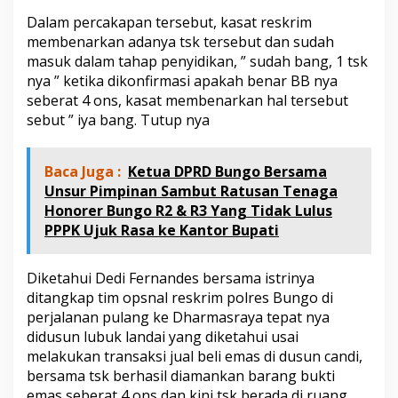
m
Dalam percakapan tersebut, kasat reskrim
P
membenarkan adanya tsk tersebut dan sudah
o
l
masuk dalam tahap penyidikan, ” sudah bang, 1 tsk
r
nya ” ketika dikonfirmasi apakah benar BB nya
e
seberat 4 ons, kasat membenarkan hal tersebut
s
sebut ” iya bang. Tutup nya
B
u
n
g
Baca Juga :
Ketua DPRD Bungo Bersama
o
Unsur Pimpinan Sambut Ratusan Tenaga
Honorer Bungo R2 & R3 Yang Tidak Lulus
PPPK Ujuk Rasa ke Kantor Bupati
Diketahui Dedi Fernandes bersama istrinya
ditangkap tim opsnal reskrim polres Bungo di
perjalanan pulang ke Dharmasraya tepat nya
didusun lubuk landai yang diketahui usai
melakukan transaksi jual beli emas di dusun candi,
bersama tsk berhasil diamankan barang bukti
emas seberat 4 ons dan kini tsk berada di ruang