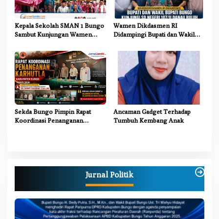
Kepala Sekolah SMAN 1 Bungo
Wamen Dikdasmen RI
Sambut Kunjungan Wamen
Didampingi Bupati dan Wakil
Dikdasmen RI, Tinjau Program
Bupati Bungo Tinjau Revitalisasi
PJJ untuk Anak Putus Sekolah
SD Negeri 107/II Danau Buluh
Sekda Bungo Pimpin Rapat
Ancaman Gadget Terhadap
Koordinasi Penanganan
Tumbuh Kembang Anak
Karhutla 2026, Tekankan
Sinergi Lintas Sektor
Jurnal Politik