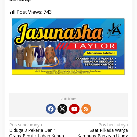
Post Views:
743
Ikuti Kami
N
Pos sebelumnya
Pos berikutnya
Diduga 3 Pekerja Dan 1
Saat Pilkada Warga
a
Orang Pemilik Lahan Kebun
Kampung Pangean Ujung