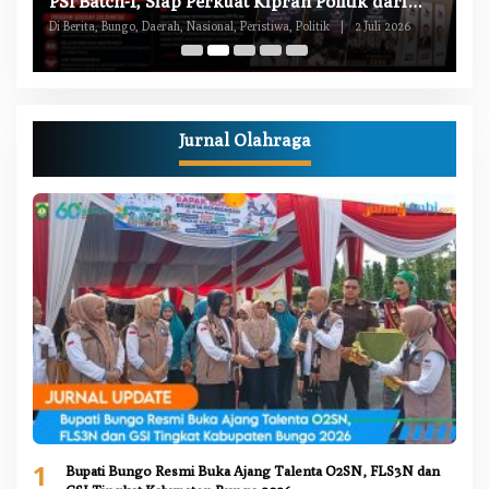
PSI Batch-1, Siap Perkuat Kiprah Politik dari
Di
Daerah
Di Berita, Bungo, Daerah, Nasional, Peristiwa, Politik
|
2 Juli 2026
Pe
Jurnal Olahraga
1
Bupati Bungo Resmi Buka Ajang Talenta O2SN, FLS3N dan