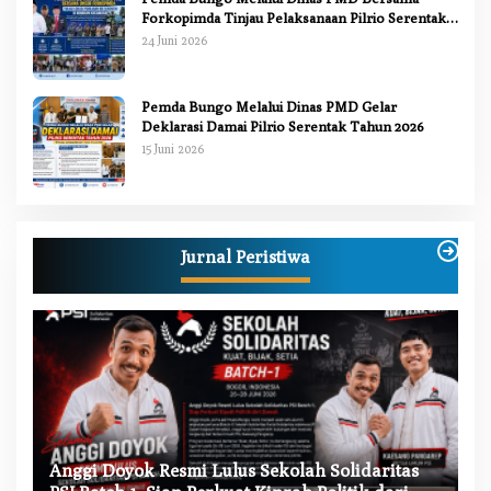
Forkopimda Tinjau Pelaksanaan Pilrio Serentak
2026
24 Juni 2026
Pemda Bungo Melalui Dinas PMD Gelar
Deklarasi Damai Pilrio Serentak Tahun 2026
15 Juni 2026
Jurnal Peristiwa
W
Anggi Doyok Resmi Lulus Sekolah Solidaritas
M