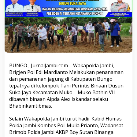
a
n
a
m
d
a
n
P
a
n
e
n
BUNGO , JurnalJambi.com – Wakapolda Jambi,
J
Brigjen Pol Edi Mardianto Melakukan penanaman
a
dan pemanenan jagung di Kabupaten Bungo
g
u
tepatnya di kelompok Tani Perintis Binaan Dusun
n
Suka Jaya Kecamatan Muko – Muko Bathin VII
g
dibawah binaan Aipda Alex Iskandar selaku
D
Bhabinkamtibmas.
i
k
e
Selain Wakapolda Jambi turut hadir Kabid Humas
l
Polda Jambi Kombes Pol. Mulia Prianto, Wadansat
o
Brimob Polda Jambi AKBP Boy Sutan Binanga
m