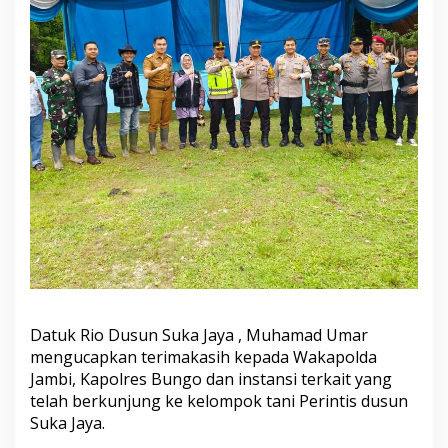
a
y
a
K
a
b
u
p
a
t
e
n
B
u
n
g
o
Datuk Rio Dusun Suka Jaya , Muhamad Umar
mengucapkan terimakasih kepada Wakapolda
Jambi, Kapolres Bungo dan instansi terkait yang
telah berkunjung ke kelompok tani Perintis dusun
Suka Jaya.