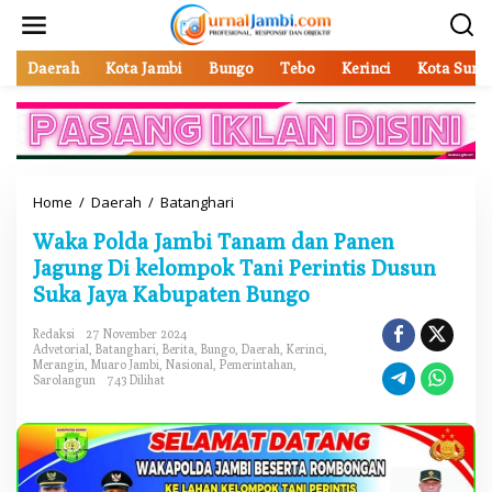
L
e
w
a
Daerah
Kota Jambi
Bungo
Tebo
Kerinci
Kota Sung
t
i
k
e
k
o
Home
/
Daerah
/
Batanghari
W
n
a
t
Waka Polda Jambi Tanam dan Panen
k
e
a
Jagung Di kelompok Tani Perintis Dusun
n
P
Suka Jaya Kabupaten Bungo
o
l
Redaksi
27 November 2024
d
Advetorial
,
Batanghari
,
Berita
,
Bungo
,
Daerah
,
Kerinci
,
a
Merangin
,
Muaro Jambi
,
Nasional
,
Pemerintahan
,
J
Sarolangun
743 Dilihat
a
m
b
i
T