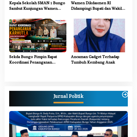
Kepala Sekolah SMAN 1 Bungo
Wamen Dikdasmen RI
Sambut Kunjungan Wamen
Didampingi Bupati dan Wakil
Dikdasmen RI, Tinjau Program
Bupati Bungo Tinjau Revitalisasi
PJJ untuk Anak Putus Sekolah
SD Negeri 107/II Danau Buluh
Sekda Bungo Pimpin Rapat
Ancaman Gadget Terhadap
Koordinasi Penanganan
Tumbuh Kembang Anak
Karhutla 2026, Tekankan
Sinergi Lintas Sektor
Jurnal Politik