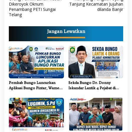
Dikeroyok Oknum
Tanjung Kecamatan Jujuhan
v
Penambang PETI Sungai
dilanda Banjir
i
Telang
g
a
Jangan Lewatkan
s
i
p
o
s
Pemkab Bungo Luncurkan
Sekda Bungo Dr. Donny
Aplikasi Bungo Pintar, Wamen
Iskandar Lantik 4 Pejabat di
Dikdasmen: Terobosan
Lingkungan Pemkab Bungo
Pendidikan yang Progresif