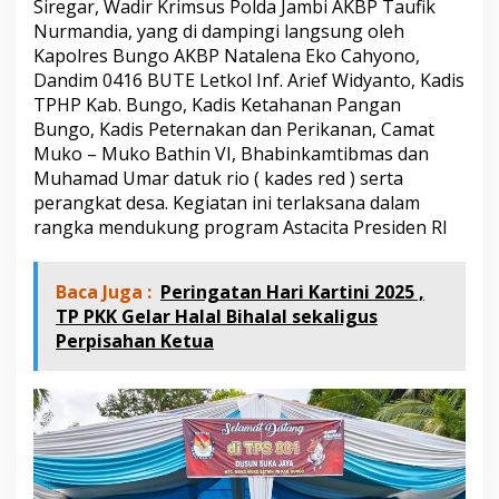
Siregar, Wadir Krimsus Polda Jambi AKBP Taufik
p
o
Nurmandia, yang di dampingi langsung oleh
k
Kapolres Bungo AKBP Natalena Eko Cahyono,
T
Dandim 0416 BUTE Letkol Inf. Arief Widyanto, Kadis
a
TPHP Kab. Bungo, Kadis Ketahanan Pangan
n
Bungo, Kadis Peternakan dan Perikanan, Camat
i
P
Muko – Muko Bathin VI, Bhabinkamtibmas dan
e
Muhamad Umar datuk rio ( kades red ) serta
r
perangkat desa. Kegiatan ini terlaksana dalam
i
rangka mendukung program Astacita Presiden RI
n
t
i
s
Baca Juga :
Peringatan Hari Kartini 2025 ,
D
TP PKK Gelar Halal Bihalal sekaligus
u
Perpisahan Ketua
s
u
n
S
u
k
a
J