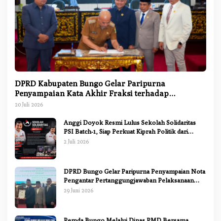
DPRD Kabupaten Bungo Gelar Paripurna
Penyampaian Kata Akhir Fraksi terhadap
Ranperda Pertanggungjawaban APBD 2025
20 Juli 2026
Anggi Doyok Resmi Lulus Sekolah Solidaritas
PSI Batch-1, Siap Perkuat Kiprah Politik dari
Daerah
2 Juli 2026
DPRD Bungo Gelar Paripurna Penyampaian Nota
Pengantar Pertanggungjawaban Pelaksanaan
APBD 2025
29 Juni 2026
Pemda Bungo Melalui Dinas PMD Bersama