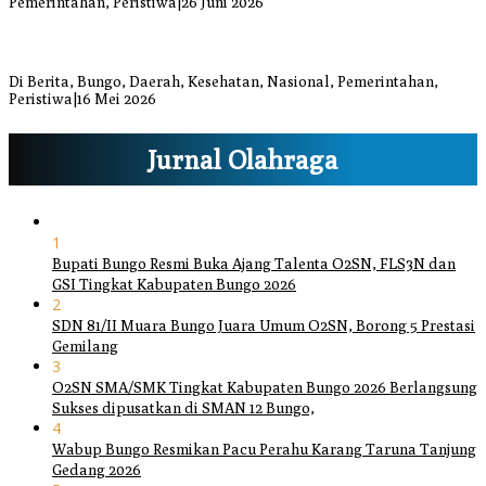
Pemerintahan, Peristiwa
|
26 Juni 2026
Bupati dan Wakil Bupati Bungo Tinjau Posko Banjir dan Dapur
Umum di Sejumlah Titik
Di Berita, Bungo, Daerah, Kesehatan, Nasional, Pemerintahan,
Peristiwa
|
16 Mei 2026
Jurnal Olahraga
1
Bupati Bungo Resmi Buka Ajang Talenta O2SN, FLS3N dan
GSI Tingkat Kabupaten Bungo 2026
2
SDN 81/II Muara Bungo Juara Umum O2SN, Borong 5 Prestasi
Gemilang
3
O2SN SMA/SMK Tingkat Kabupaten Bungo 2026 Berlangsung
Sukses dipusatkan di SMAN 12 Bungo,
4
Wabup Bungo Resmikan Pacu Perahu Karang Taruna Tanjung
Gedang 2026