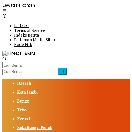
Lewati ke konten
Redaksi
Terms of Service
Indeks Berita
Pedoman Media Siber
Kode Etik
Daerah
Kota Jambi
Bungo
Tebo
Kerinci
Kota Sungai Penuh