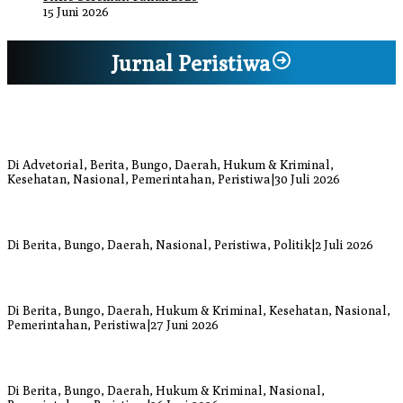
15 Juni 2026
Jurnal Peristiwa
Bupati Bungo Pimpin Apel Pengukuhan dan Simulasi SOP Kampung
Siaga Bencana Jaya Setia
Di Advetorial, Berita, Bungo, Daerah, Hukum & Kriminal,
Kesehatan, Nasional, Pemerintahan, Peristiwa
|
30 Juli 2026
Anggi Doyok Resmi Lulus Sekolah Solidaritas PSI Batch-1, Siap
Perkuat Kiprah Politik dari Daerah
Di Berita, Bungo, Daerah, Nasional, Peristiwa, Politik
|
2 Juli 2026
Warga Bungo Diduga Jadi Korban Begal, Meninggal Dunia Akibat
Luka Bacok
Di Berita, Bungo, Daerah, Hukum & Kriminal, Kesehatan, Nasional,
Pemerintahan, Peristiwa
|
27 Juni 2026
Respons Cepat Damkar Bungo Padamkan Kebakaran Lahan di
Sungai Mengkuang
Di Berita, Bungo, Daerah, Hukum & Kriminal, Nasional,