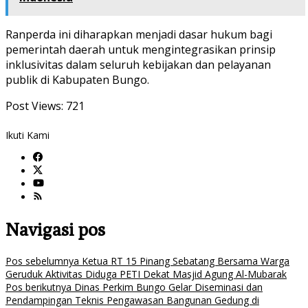
Ranperda ini diharapkan menjadi dasar hukum bagi
pemerintah daerah untuk mengintegrasikan prinsip
inklusivitas dalam seluruh kebijakan dan pelayanan
publik di Kabupaten Bungo.
Post Views:
721
Ikuti Kami
Navigasi pos
Pos sebelumnya
Ketua RT 15 Pinang Sebatang Bersama Warga
Geruduk Aktivitas Diduga PETI Dekat Masjid Agung Al-Mubarak
Pos berikutnya
Dinas Perkim Bungo Gelar Diseminasi dan
Pendampingan Teknis Pengawasan Bangunan Gedung di