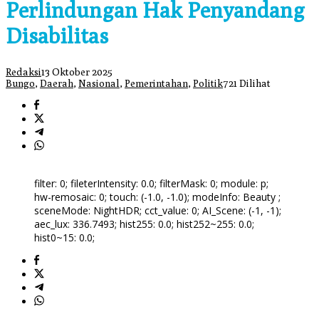
Perlindungan Hak Penyandang
Disabilitas
Redaksi
13 Oktober 2025
Bungo
,
Daerah
,
Nasional
,
Pemerintahan
,
Politik
721 Dilihat
filter: 0; fileterIntensity: 0.0; filterMask: 0; module: p;
hw-remosaic: 0; touch: (-1.0, -1.0); modeInfo: Beauty ;
sceneMode: NightHDR; cct_value: 0; AI_Scene: (-1, -1);
aec_lux: 336.7493; hist255: 0.0; hist252~255: 0.0;
hist0~15: 0.0;