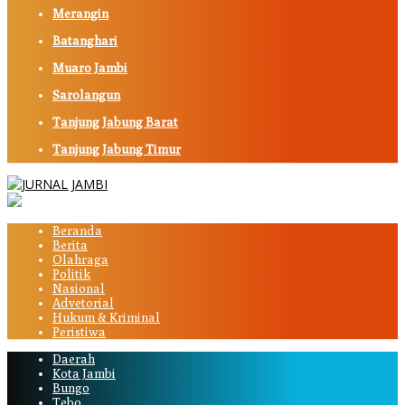
Merangin
Batanghari
Muaro Jambi
Sarolangun
Tanjung Jabung Barat
Tanjung Jabung Timur
Beranda
Berita
Olahraga
Politik
Nasional
Advetorial
Hukum & Kriminal
Peristiwa
Daerah
Kota Jambi
Bungo
Tebo