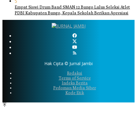
5
Empat Siswi Drum Band SMAN 12 Bungo Lulus Seleksi Atlet
PDBI Kabupaten Bungo, Kepala Sekolah Berikan Apresiasi
Hak Cipta © Jurnal Jambi
Redaksi
Terms of Service
Indeks Berita
Pedoman Media Siber
Kode Etik