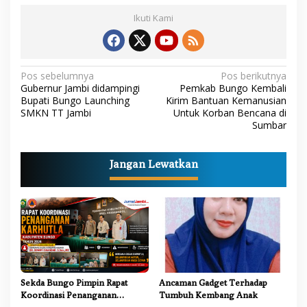
Ikuti Kami
N
Pos sebelumnya
Pos berikutnya
Gubernur Jambi didampingi
Pemkab Bungo Kembali
a
Bupati Bungo Launching
Kirim Bantuan Kemanusian
SMKN TT Jambi
Untuk Korban Bencana di
v
Sumbar
i
g
Jangan Lewatkan
a
s
i
p
o
s
Sekda Bungo Pimpin Rapat
Ancaman Gadget Terhadap
Koordinasi Penanganan
Tumbuh Kembang Anak