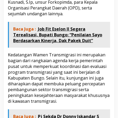
Kusnadi, S.Ip, unsur Forkopimda, para Kepala
n
W
Organisasi Perangkat Daerah (OPD), serta
a
sejumlah undangan lainnya.
k
i
l
Baca Juga :
Job Fit Eselon II Segera
M
Terealisasi, Bupati Bungo: “Penilaian Sayo
e
Berdasarkan Kinerja, Dak Pakek Duit”
n
t
r
Kedatangan Wamen Transmigrasi ini merupakan
i
T
bagian dari rangkaian agenda kerja pemerintah
r
pusat untuk memperkuat koordinasi dan evaluasi
a
program transmigrasi yang saat ini berjalan di
n
Kabupaten Bungo. Selain itu, kunjungan ini juga
s
m
diharapkan dapat membuka peluang percepatan
i
pembangunan sektor transmigrasi serta
g
peningkatan kesejahteraan masyarakat khususnya
r
di kawasan transmigrasi.
a
s
i
Baca Juga :
Pj Sekda Dr Donny Iskandar S
H