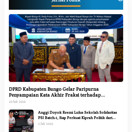
DPRD Kabupaten Bungo Gelar Paripurna
Penyampaian Kata Akhir Fraksi terhadap
Ranperda Pertanggungjawaban APBD 2025
20 Juli 2026
Anggi Doyok Resmi Lulus Sekolah Solidaritas
PSI Batch-1, Siap Perkuat Kiprah Politik dari
Daerah
2 Juli 2026