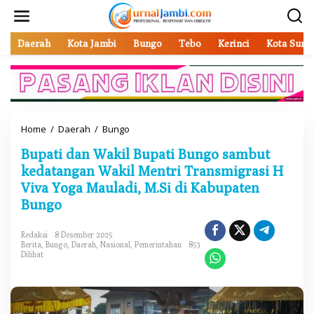
L
e
w
a
Daerah
Kota Jambi
Bungo
Tebo
Kerinci
Kota Sung
t
i
k
e
k
o
Home
/
Daerah
/
Bungo
B
n
u
t
Bupati dan Wakil Bupati Bungo sambut
p
e
a
kedatangan Wakil Mentri Transmigrasi H
n
t
Viva Yoga Mauladi, M.Si di Kabupaten
i
Bungo
d
a
n
Redaksi
8 Desember 2025
W
Berita
,
Bungo
,
Daerah
,
Nasional
,
Pemerintahan
853
a
Dilihat
k
i
l
B