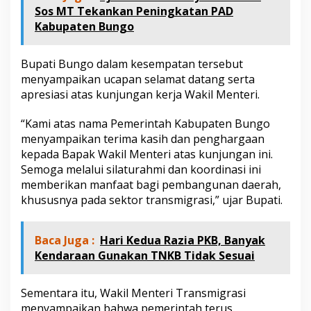
V
Sos MT Tekankan Peningkatan PAD
i
Kabupaten Bungo
v
a
Y
Bupati Bungo dalam kesempatan tersebut
o
menyampaikan ucapan selamat datang serta
g
apresiasi atas kunjungan kerja Wakil Menteri.
a
M
a
“Kami atas nama Pemerintah Kabupaten Bungo
u
menyampaikan terima kasih dan penghargaan
l
kepada Bapak Wakil Menteri atas kunjungan ini.
a
Semoga melalui silaturahmi dan koordinasi ini
d
i
memberikan manfaat bagi pembangunan daerah,
,
khususnya pada sektor transmigrasi,” ujar Bupati.
M
.
S
Baca Juga :
Hari Kedua Razia PKB, Banyak
i
Kendaraan Gunakan TNKB Tidak Sesuai
d
i
K
Sementara itu, Wakil Menteri Transmigrasi
a
menyampaikan bahwa pemerintah terus
b