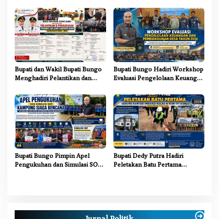
Karhutla 2026, Tekankan
Sinergi Lintas Sektor
Bupati dan Wakil Bupati Bungo
Bupati Bungo Hadiri Workshop
Menghadiri Pelantikan dan
Evaluasi Pengelolaan Keuangan
Pengukuhan Pengurus LAM
dan Pembangunan Desa Tahun
Jambi Kabupaten Bungo
2026
Bupati Bungo Pimpin Apel
Bupati Dedy Putra Hadiri
Pengukuhan dan Simulasi SOP
Peletakan Batu Pertama
Kampung Siaga Bencana Jaya
Gedung Kantor Imigrasi Kelas
Setia
III Non TPI Bungo
Jurnal Politik