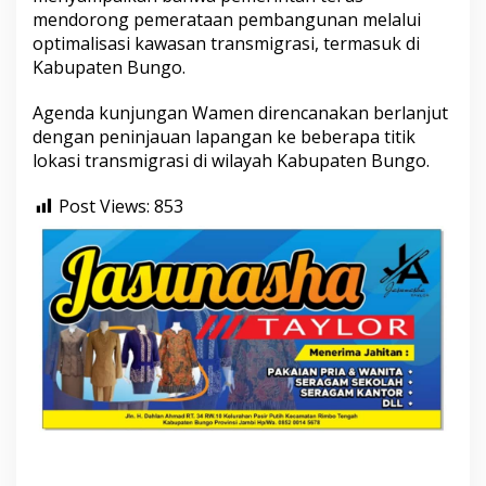
u
mendorong pemerataan pembangunan melalui
p
optimalisasi kawasan transmigrasi, termasuk di
a
Kabupaten Bungo.
t
e
Agenda kunjungan Wamen direncanakan berlanjut
n
B
dengan peninjauan lapangan ke beberapa titik
u
lokasi transmigrasi di wilayah Kabupaten Bungo.
n
g
Post Views:
853
o