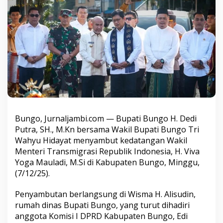
u
p
a
t
i
B
u
n
g
o
s
a
m
Bungo, Jurnaljambi.com — Bupati Bungo H. Dedi
b
Putra, SH., M.Kn bersama Wakil Bupati Bungo Tri
u
t
Wahyu Hidayat menyambut kedatangan Wakil
k
Menteri Transmigrasi Republik Indonesia, H. Viva
e
Yoga Mauladi, M.Si di Kabupaten Bungo, Minggu,
d
(7/12/25).
a
t
a
Penyambutan berlangsung di Wisma H. Alisudin,
n
rumah dinas Bupati Bungo, yang turut dihadiri
g
anggota Komisi I DPRD Kabupaten Bungo, Edi
a