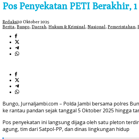
Pos Penyekatan PETI Berakhir, 
Redaksi
10 Oktober 2025
Berita
,
Bungo
,
Daerah
,
Hukum & Kriminal
,
Nasional
,
Pemerintahan
,
Bungo, Jurnaljambi.com – Polda Jambi bersama polres Bu
ke rantau pandan sejak tanggal 5 Oktober 2025 hingga ta
Pos penyekatan ini langsung dijaga oleh satu pleton terdi
agung, tim dari Satpol-PP, dan dinas lingkungan hidup