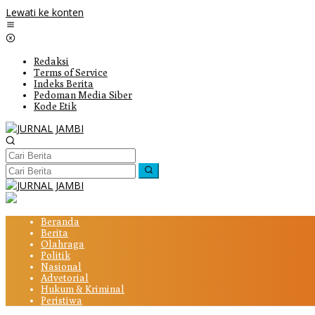
Lewati ke konten
Redaksi
Terms of Service
Indeks Berita
Pedoman Media Siber
Kode Etik
Beranda
Berita
Olahraga
Politik
Nasional
Advetorial
Hukum & Kriminal
Peristiwa