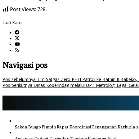
Post Views:
728
Ikuti Kami
Navigasi pos
Pos sebelumnya
Tim Satgas Zero PETI Patroli ke Bathin II Babeko
Pos berikutnya
Dinas Koperindag melalui UPT Metrologi Legal Gela
Sekda Bungo Pimpin Rapat Koordinasi Penanganan Karhutla 20
Ancaman Gadget Terhadap Tumbuh Kembang Anak