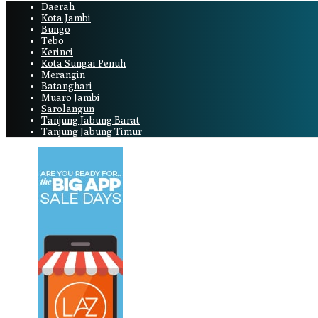
Daerah
Kota Jambi
Bungo
Tebo
Kerinci
Kota Sungai Penuh
Merangin
Batanghari
Muaro Jambi
Sarolangun
Tanjung Jabung Barat
Tanjung Jabung Timur