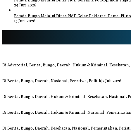
Pemda Bungo Melalui Dinas PMD Bersama Forkopimda Tinjau P
24 Juni 2026
Pemda Bungo Melalui Dinas PMD Gelar Deklarasi Damai Pilrio
15 Juni 2026
Bupati Bungo Pimpin Apel Pengukuhan dan Simulasi SOP Kampung S
Di Advetorial, Berita, Bungo, Daerah, Hukum & Kriminal, Kesehatan,
Anggi Doyok Resmi Lulus Sekolah Solidaritas PSI Batch-1, Siap Perku
Di Berita, Bungo, Daerah, Nasional, Peristiwa, Politik
|
2 Juli 2026
Warga Bungo Diduga Jadi Korban Begal, Meninggal Dunia Akibat L
Di Berita, Bungo, Daerah, Hukum & Kriminal, Kesehatan, Nasional, P
Respons Cepat Damkar Bungo Padamkan Kebakaran Lahan di Sung
Di Berita, Bungo, Daerah, Hukum & Kriminal, Nasional, Pemerintahan
Bupati dan Wakil Bupati Bungo Tinjau Posko Banjir dan Dapur Umum 
Di Berita, Bungo, Daerah, Kesehatan, Nasional, Pemerintahan, Perist