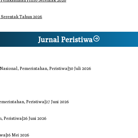
elaksanaan Pilrio Serentak 2026
 Serentak Tahun 2026
Jurnal Peristiwa
iaga Bencana Jaya Setia
 Nasional, Pemerintahan, Peristiwa
|
30 Juli 2026
at Kiprah Politik dari Daerah
uka Bacok
emerintahan, Peristiwa
|
27 Juni 2026
ai Mengkuang
, Peristiwa
|
26 Juni 2026
di Sejumlah Titik
iwa
|
16 Mei 2026