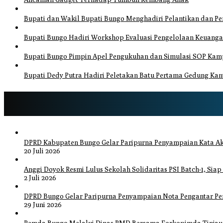
Bupati dan Wakil Bupati Bungo Menghadiri Pelantikan dan 
Bupati Bungo Hadiri Workshop Evaluasi Pengelolaan Keuang
Bupati Bungo Pimpin Apel Pengukuhan dan Simulasi SOP Kamp
Bupati Dedy Putra Hadiri Peletakan Batu Pertama Gedung Kant
DPRD Kabupaten Bungo Gelar Paripurna Penyampaian Kata Ak
20 Juli 2026
Anggi Doyok Resmi Lulus Sekolah Solidaritas PSI Batch-1, Siap
2 Juli 2026
DPRD Bungo Gelar Paripurna Penyampaian Nota Pengantar P
29 Juni 2026