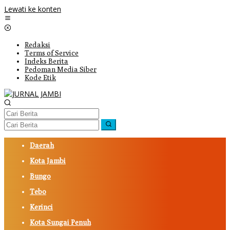
Lewati ke konten
Redaksi
Terms of Service
Indeks Berita
Pedoman Media Siber
Kode Etik
Daerah
Kota Jambi
Bungo
Tebo
Kerinci
Kota Sungai Penuh