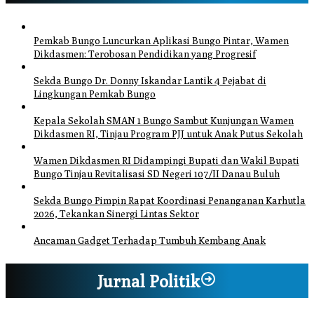
Pemkab Bungo Luncurkan Aplikasi Bungo Pintar, Wamen
Dikdasmen: Terobosan Pendidikan yang Progresif
Sekda Bungo Dr. Donny Iskandar Lantik 4 Pejabat di
Lingkungan Pemkab Bungo
Kepala Sekolah SMAN 1 Bungo Sambut Kunjungan Wamen
Dikdasmen RI, Tinjau Program PJJ untuk Anak Putus Sekolah
Wamen Dikdasmen RI Didampingi Bupati dan Wakil Bupati
Bungo Tinjau Revitalisasi SD Negeri 107/II Danau Buluh
Sekda Bungo Pimpin Rapat Koordinasi Penanganan Karhutla
2026, Tekankan Sinergi Lintas Sektor
Ancaman Gadget Terhadap Tumbuh Kembang Anak
Jurnal Politik