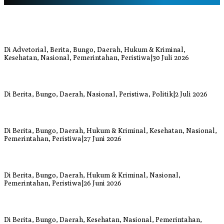
Bupati Bungo Pimpin Apel Pengukuhan dan Simulasi SOP Kampung
Siaga Bencana Jaya Setia
Di Advetorial, Berita, Bungo, Daerah, Hukum & Kriminal,
Kesehatan, Nasional, Pemerintahan, Peristiwa
|
30 Juli 2026
Anggi Doyok Resmi Lulus Sekolah Solidaritas PSI Batch-1, Siap
Perkuat Kiprah Politik dari Daerah
Di Berita, Bungo, Daerah, Nasional, Peristiwa, Politik
|
2 Juli 2026
Warga Bungo Diduga Jadi Korban Begal, Meninggal Dunia Akibat
Luka Bacok
Di Berita, Bungo, Daerah, Hukum & Kriminal, Kesehatan, Nasional,
Pemerintahan, Peristiwa
|
27 Juni 2026
Respons Cepat Damkar Bungo Padamkan Kebakaran Lahan di
Sungai Mengkuang
Di Berita, Bungo, Daerah, Hukum & Kriminal, Nasional,
Pemerintahan, Peristiwa
|
26 Juni 2026
Bupati dan Wakil Bupati Bungo Tinjau Posko Banjir dan Dapur
Umum di Sejumlah Titik
Di Berita, Bungo, Daerah, Kesehatan, Nasional, Pemerintahan,