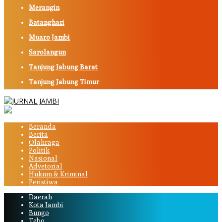
Merangin
Batanghari
Muaro Jambi
Sarolangun
Tanjung Jabung Barat
Tanjung Jabung Timur
Beranda
Berita
Olahraga
Politik
Nasional
Advetorial
Hukum & Kriminal
Peristiwa
Daerah
Kota Jambi
Bungo
Tebo