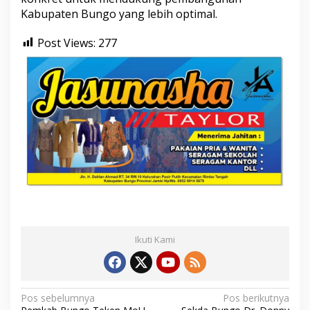
Kabupaten Bungo yang lebih optimal.
Post Views:
277
Ikuti Kami
N
Pos sebelumnya
Pos berikutnya