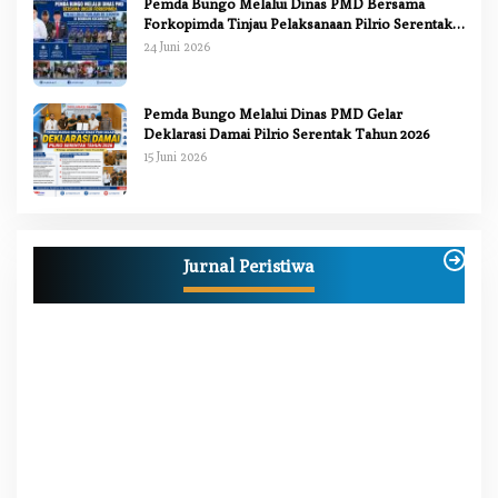
Pemda Bungo Melalui Dinas PMD Bersama
Forkopimda Tinjau Pelaksanaan Pilrio Serentak
2026
24 Juni 2026
Pemda Bungo Melalui Dinas PMD Gelar
Deklarasi Damai Pilrio Serentak Tahun 2026
15 Juni 2026
Anggi Doyok Resmi Lulus Sekolah Solidaritas
PSI Batch-1, Siap Perkuat Kiprah Politik dari
Jurnal Peristiwa
Daerah
Di Berita, Bungo, Daerah, Nasional, Peristiwa, Politik
|
2 Juli 2026
W
M