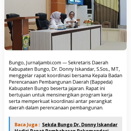
n
n
y
I
s
k
a
n
d
a
r
,
Bungo, Jurnaljambi.com — Sekretaris Daerah
S
Kabupaten Bungo, Dr. Donny Iskandar, S.Sos., MT,
.
menggelar rapat koordinasi bersama Kepala Badan
S
o
Perencanaan Pembangunan Daerah (Bappeda)
s
Kabupaten Bungo beserta jajaran. Rapat ini
.
bertujuan untuk mensinergikan program kerja
,
serta memperkuat koordinasi antar perangkat
M
T
daerah dalam perencanaan pembangunan.
,
P
i
Baca Juga :
Sekda Bungo Dr. Donny Iskandar
m