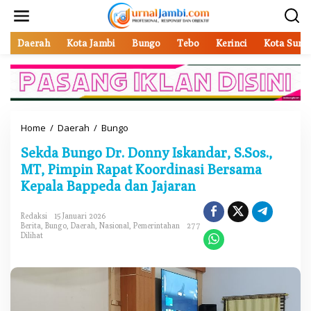
L
e
w
a
Daerah
Kota Jambi
Bungo
Tebo
Kerinci
Kota Sung
t
i
k
e
k
o
Home
/
Daerah
/
Bungo
S
n
e
t
Sekda Bungo Dr. Donny Iskandar, S.Sos.,
k
e
d
MT, Pimpin Rapat Koordinasi Bersama
n
a
Kepala Bappeda dan Jajaran
B
u
n
Redaksi
15 Januari 2026
Berita
,
Bungo
,
Daerah
,
Nasional
,
Pemerintahan
277
g
Dilihat
o
D
r
.
D
o