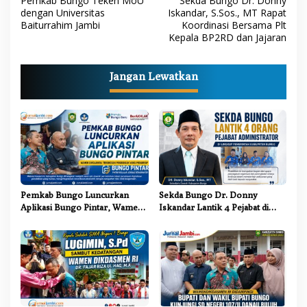
Pemkab Bungo Teken MoU
Sekda Bungo Dr. Donny
a
dengan Universitas
Iskandar, S.Sos., MT Rapat
Baiturrahim Jambi
Koordinasi Bersama Plt
v
Kepala BP2RD dan Jajaran
i
g
Jangan Lewatkan
a
s
i
p
o
s
Pemkab Bungo Luncurkan
Sekda Bungo Dr. Donny
Aplikasi Bungo Pintar, Wamen
Iskandar Lantik 4 Pejabat di
Dikdasmen: Terobosan
Lingkungan Pemkab Bungo
Pendidikan yang Progresif