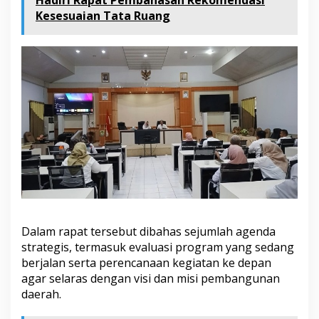
Hadiri Rapat Pembahasan Rekomendasi
p
Kesesuaian Tata Ruang
i
n
R
a
p
a
t
K
o
o
r
d
i
n
a
s
i
Dalam rapat tersebut dibahas sejumlah agenda
B
strategis, termasuk evaluasi program yang sedang
e
berjalan serta perencanaan kegiatan ke depan
r
s
agar selaras dengan visi dan misi pembangunan
a
daerah.
m
a