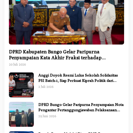
DPRD Kabupaten Bungo Gelar Paripurna
Penyampaian Kata Akhir Fraksi terhadap
Ranperda Pertanggungjawaban APBD 2025
20 Juli 2026
Anggi Doyok Resmi Lulus Sekolah Solidaritas
PSI Batch-1, Siap Perkuat Kiprah Politik dari
Daerah
2 Juli 2026
DPRD Bungo Gelar Paripurna Penyampaian Nota
Pengantar Pertanggungjawaban Pelaksanaan
APBD 2025
29 Juni 2026