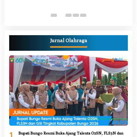
Di
Pe
Jurnal Olahraga
1
Bupati Bungo Resmi Buka Ajang Talenta O2SN, FLS3N dan