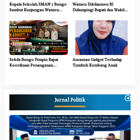
Kepala Sekolah SMAN 1 Bungo
Wamen Dikdasmen RI
Sambut Kunjungan Wamen
Didampingi Bupati dan Wakil
Dikdasmen RI, Tinjau Program
Bupati Bungo Tinjau Revitalisasi
PJJ untuk Anak Putus Sekolah
SD Negeri 107/II Danau Buluh
Sekda Bungo Pimpin Rapat
Ancaman Gadget Terhadap
Koordinasi Penanganan
Tumbuh Kembang Anak
Karhutla 2026, Tekankan
Sinergi Lintas Sektor
Jurnal Politik