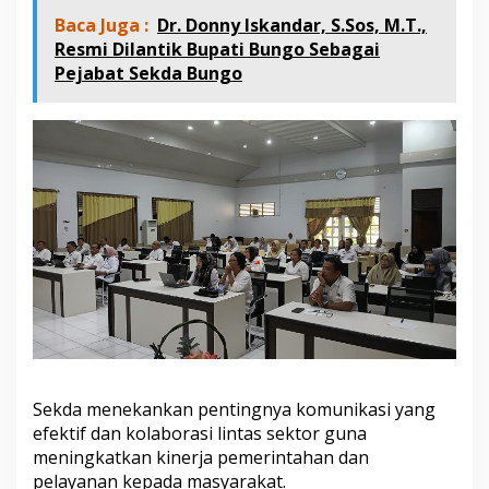
K
Baca Juga :
Dr. Donny Iskandar, S.Sos, M.T.,
e
Resmi Dilantik Bupati Bungo Sebagai
p
a
Pejabat Sekda Bungo
l
a
B
a
p
p
e
d
a
d
a
n
J
a
j
a
r
Sekda menekankan pentingnya komunikasi yang
a
efektif dan kolaborasi lintas sektor guna
n
meningkatkan kinerja pemerintahan dan
pelayanan kepada masyarakat.