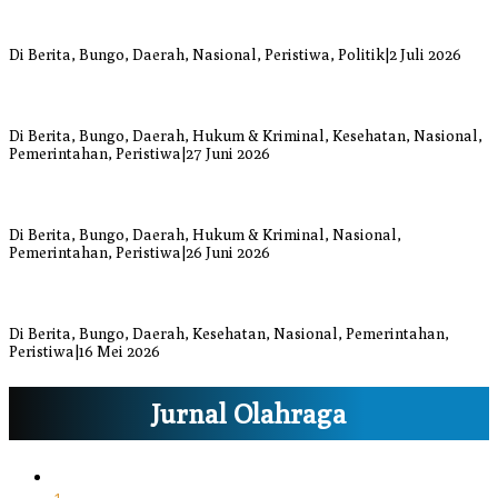
Anggi Doyok Resmi Lulus Sekolah Solidaritas PSI Batch-1, Siap
Perkuat Kiprah Politik dari Daerah
Di Berita, Bungo, Daerah, Nasional, Peristiwa, Politik
|
2 Juli 2026
Warga Bungo Diduga Jadi Korban Begal, Meninggal Dunia Akibat
Luka Bacok
Di Berita, Bungo, Daerah, Hukum & Kriminal, Kesehatan, Nasional,
Pemerintahan, Peristiwa
|
27 Juni 2026
Respons Cepat Damkar Bungo Padamkan Kebakaran Lahan di
Sungai Mengkuang
Di Berita, Bungo, Daerah, Hukum & Kriminal, Nasional,
Pemerintahan, Peristiwa
|
26 Juni 2026
Bupati dan Wakil Bupati Bungo Tinjau Posko Banjir dan Dapur
Umum di Sejumlah Titik
Di Berita, Bungo, Daerah, Kesehatan, Nasional, Pemerintahan,
Peristiwa
|
16 Mei 2026
Jurnal Olahraga