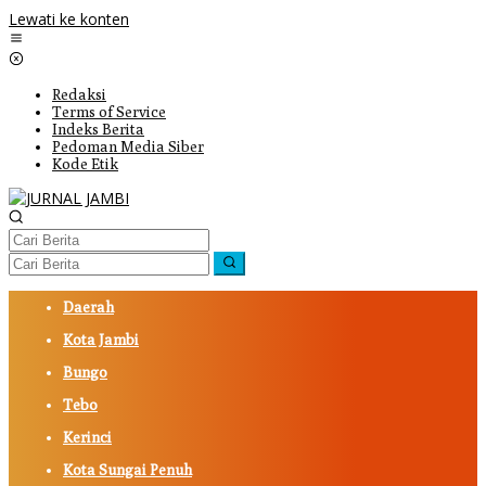
Lewati ke konten
Redaksi
Terms of Service
Indeks Berita
Pedoman Media Siber
Kode Etik
Daerah
Kota Jambi
Bungo
Tebo
Kerinci
Kota Sungai Penuh