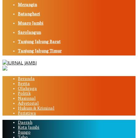
Merangin
Batanghari
Muaro Jambi
Sarolangun
Tanjung Jabung Barat
Tanjung Jabung Timur
Beranda
Berita
Olahraga
Politik
Nasional
Advetorial
Hukum & Kriminal
Peristiwa
Daerah
Kota Jambi
Bungo
Tebo