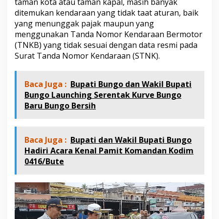
taman kota atau taman kapal, masih banyak
T
ditemukan kendaraan yang tidak taat aturan, baik
N
K
yang menunggak pajak maupun yang
B
menggunakan Tanda Nomor Kendaraan Bermotor
T
(TNKB) yang tidak sesuai dengan data resmi pada
i
Surat Tanda Nomor Kendaraan (STNK).
d
a
k
S
Baca Juga :
Bupati Bungo dan Wakil Bupati
e
Bungo Launching Serentak Kurve Bungo
s
Baru Bungo Bersih
u
a
i
Baca Juga :
Bupati dan Wakil Bupati Bungo
Hadiri Acara Kenal Pamit Komandan Kodim
0416/Bute