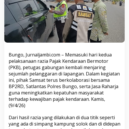
K
B
,
B
a
n
y
a
k
K
e
Bungo, Jurnaljambi.com – Memasuki hari kedua
n
pelaksanaan razia Pajak Kendaraan Bermotor
d
(PKB), petugas gabungan kembali menjaring
a
sejumlah pelanggaran di lapangan. Dalam kegiatan
r
a
ini, pihak Samsat terus berkolaborasi bersama
a
BP2RD, Satlantas Polres Bungo, serta Jasa Raharja
n
guna meningkatkan kepatuhan masyarakat
G
terhadap kewajiban pajak kendaraan. Kamis,
u
(9/4/26)
n
a
k
Dari hasil razia yang dilakukan di dua titik seperti
a
yang ada di simpang kampung solok dan di didepan
n