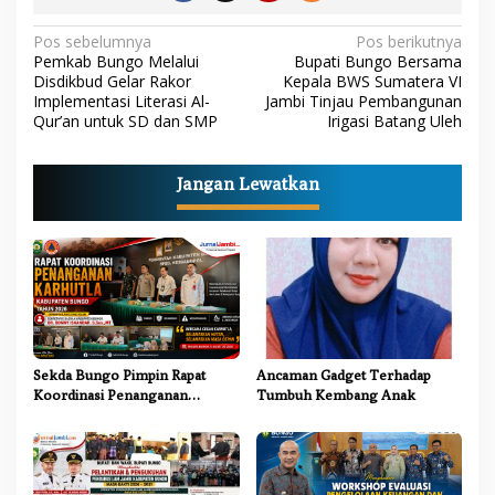
N
Pos sebelumnya
Pos berikutnya
Pemkab Bungo Melalui
Bupati Bungo Bersama
a
Disdikbud Gelar Rakor
Kepala BWS Sumatera VI
Implementasi Literasi Al-
Jambi Tinjau Pembangunan
v
Qur’an untuk SD dan SMP
Irigasi Batang Uleh
i
g
Jangan Lewatkan
a
s
i
p
o
s
Sekda Bungo Pimpin Rapat
Ancaman Gadget Terhadap
Koordinasi Penanganan
Tumbuh Kembang Anak
Karhutla 2026, Tekankan
Sinergi Lintas Sektor