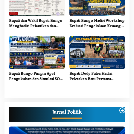
Bupati dan Wakil Bupati Bungo
Bupati Bungo Hadiri Workshop
Menghadiri Pelantikan dan
Evaluasi Pengelolaan Keuangan
Pengukuhan Pengurus LAM
dan Pembangunan Desa Tahun
Jambi Kabupaten Bungo
2026
Bupati Bungo Pimpin Apel
Bupati Dedy Putra Hadiri
Pengukuhan dan Simulasi SOP
Peletakan Batu Pertama
Kampung Siaga Bencana Jaya
Gedung Kantor Imigrasi Kelas
Setia
III Non TPI Bungo
Jurnal Politik