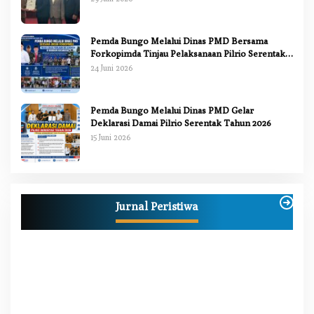
Pemda Bungo Melalui Dinas PMD Bersama
Forkopimda Tinjau Pelaksanaan Pilrio Serentak
2026
24 Juni 2026
Pemda Bungo Melalui Dinas PMD Gelar
Deklarasi Damai Pilrio Serentak Tahun 2026
15 Juni 2026
Anggi Doyok Resmi Lulus Sekolah Solidaritas
PSI Batch-1, Siap Perkuat Kiprah Politik dari
Jurnal Peristiwa
Daerah
Di Berita, Bungo, Daerah, Nasional, Peristiwa, Politik
|
2 Juli 2026