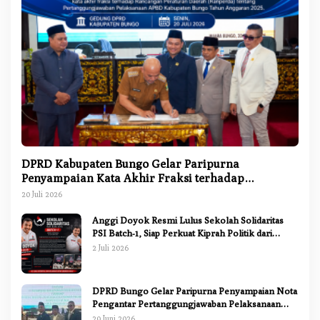
DPRD Kabupaten Bungo Gelar Paripurna
Penyampaian Kata Akhir Fraksi terhadap
Ranperda Pertanggungjawaban APBD 2025
20 Juli 2026
Anggi Doyok Resmi Lulus Sekolah Solidaritas
PSI Batch-1, Siap Perkuat Kiprah Politik dari
Daerah
2 Juli 2026
DPRD Bungo Gelar Paripurna Penyampaian Nota
Pengantar Pertanggungjawaban Pelaksanaan
APBD 2025
29 Juni 2026