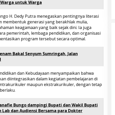
Kampung Siaga Bencana Jaya Setia
Di Advetorial, Berita, Bungo, Daerah, Hukum &
i Warga untuk Warga
Kriminal, Kesehatan, Nasional, Pemerintahan,
Peristiwa
|
30 Juli 2026
ngo H. Dedy Putra menegaskan pentingnya literasi
am membentuk generasi yang berakhlak mulia,
ahaman keagamaan yang baik sejak dini. Ia juga
ra pemerintah, lembaga pendidikan, dan organisasi
tasikan program tersebut secara optimal.
enam Bakal Senyum Sumringah, Jalan
l
Pendidikan dan Kebudayaan menyampaikan bahwa
akan diintegrasikan dalam kegiatan pembelajaran di
 intrakurikuler maupun ekstrakurikuler, dengan tetap
berlaku.
anafie Bungo dampingi Bupati dan Wakil Bupati
h Lab dan Audiensi Bersama para Dokter