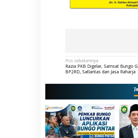
N
Pos sebelumnya
Razia PKB Digelar, Samsat Bungo 
a
BP2RD, Satlantas dan Jasa Raharja
v
i
J
g
a
s
i
p