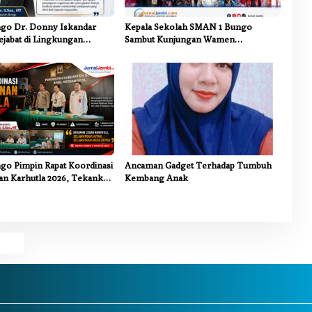
go Dr. Donny Iskandar
Kepala Sekolah SMAN 1 Bungo
ejabat di Lingkungan
Sambut Kunjungan Wamen
ungo
Dikdasmen RI, Tinjau Program PJJ
untuk Anak Putus Sekolah
go Pimpin Rapat Koordinasi
Ancaman Gadget Terhadap Tumbuh
n Karhutla 2026, Tekankan
Kembang Anak
ntas Sektor