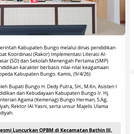
erintah Kabupaten Bungo melalui dinas pendidikan
t Koordinasi (Rakor) Implementasi Literasi Al-
Dasar (SD) dan Sekolah Menengah Pertama (SMP)
idikan karakter berbasis nilai-nilai keagamaan
ppeda Kabupaten Bungo. Kamis, (9/4/26)
oleh Bupati Bungo H. Dedy Putra, SH., M.Kn, Asisten I
didikan dan Kebudayaan Kabupaten Bungo Ir. Hj.
enterian Agama (Kemenag) Bungo Herman, S.Ag,
h, Rektor IAI Yasni, serta unsur Majelis Ulama
diyah.
Bupati Bungo Pimpin Apel
Pengukuhan dan Simulasi SOP
esmi Luncurkan OPBM di Kecamatan Bathin III,