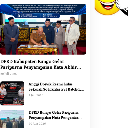
DPRD Kabupaten Bungo Gelar
Paripurna Penyampaian Kata Akhir
Fraksi terhadap Ranperda
20 Juli 2026
Pertanggungjawaban APBD 2025
Anggi Doyok Resmi Lulus
Sekolah Solidaritas PSI Batch-1,
Siap Perkuat Kiprah Politik dari
2 Juli 2026
Daerah
DPRD Bungo Gelar Paripurna
Penyampaian Nota Pengantar
Pertanggungjawaban Pelaksanaan
29 Juni 2026
APBD 2025