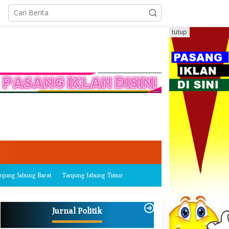
tutup
njung Jabung Barat
Tanjung Jabung Timur
Jurnal Politik