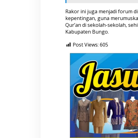
P
Rakor ini juga menjadi forum 
kepentingan, guna merumuskan 
Qur’an di sekolah-sekolah, sehi
Kabupaten Bungo.
Post Views:
605