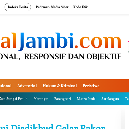
Indeks Berita
Pedoman Media Siber
Kode Etik
sional
Advetorial
Hukum & Kriminal
Peristiwa
Kota Sungai Penuh
Merangin
Batanghari
Muaro Jambi
Sarolangun
Ta
i Disdikbud Gelar Rakor