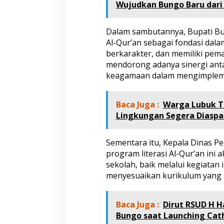
Wujudkan Bungo Baru dar
r
a
s
Dalam sambutannya, Bupati Bu
i
Al-Qur’an sebagai fondasi dal
A
l
berkarakter, dan memiliki pem
-
mendorong adanya sinergi anta
Q
keagamaan dalam mengimplemen
u
r
’
Baca Juga :
Warga Lubuk T
a
Lingkungan Segera Diaspa
n
u
n
Sementara itu, Kepala Dinas 
t
u
program literasi Al-Qur’an ini 
k
sekolah, baik melalui kegiatan
S
menyesuaikan kurikulum yang 
D
d
a
Baca Juga :
Dirut RSUD H H
n
S
Bungo saat Launching Cat
M