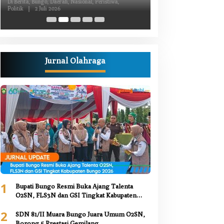
Kiprah Politik dari Daerah
Luka Bacok
Di Berita, Bungo, Daerah, Nasional, Peristiwa,
Di Berita, Bungo, Daerah,
Politik
|
2 Juli 2026
Kesehatan, Nasional, Pemer
Juni 2026
Jurnal Olahraga
1
Bupati Bungo Resmi Buka Ajang Talenta
O2SN, FLS3N dan GSI Tingkat Kabupaten
Bungo 2026
2
SDN 81/II Muara Bungo Juara Umum O2SN,
Borong 5 Prestasi Gemilang