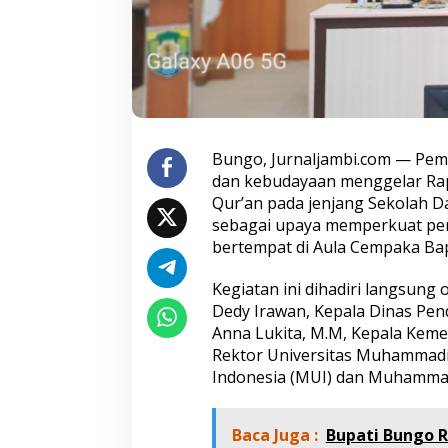
e
l
a
r
R
a
k
o
r
Bungo, Jurnaljambi.com — Pem
I
dan kebudayaan menggelar Rapa
m
Qur’an pada jenjang Sekolah 
p
sebagai upaya memperkuat pend
l
bertempat di Aula Cempaka Ba
e
m
e
Kegiatan ini dihadiri langsung 
n
Dedy Irawan, Kepala Dinas Pen
t
Anna Lukita, M.M, Kepala Kem
a
Rektor Universitas Muhammadiya
s
i
Indonesia (MUI) dan Muhamma
L
i
t
Baca Juga :
Bupati Bungo R
e