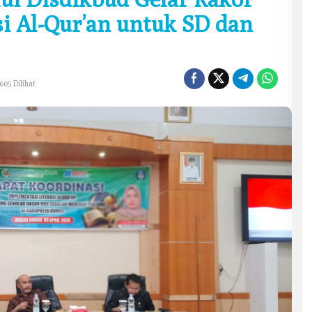
si Al-Qur’an untuk SD dan
605 Dilihat