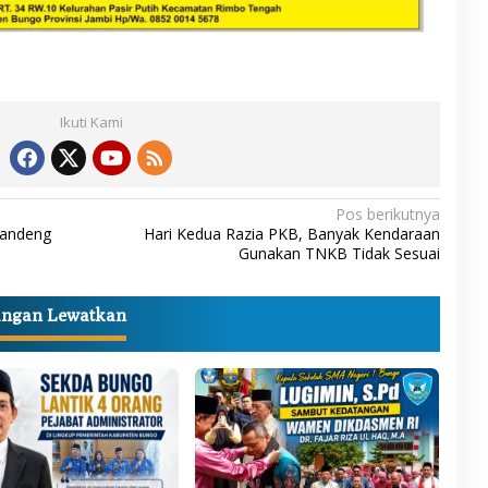
Ikuti Kami
Pos berikutnya
Gandeng
Hari Kedua Razia PKB, Banyak Kendaraan
Gunakan TNKB Tidak Sesuai
angan Lewatkan