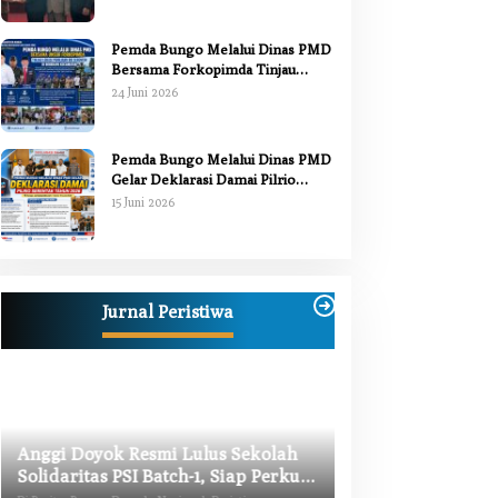
Pemda Bungo Melalui Dinas PMD
Bersama Forkopimda Tinjau
Pelaksanaan Pilrio Serentak 2026
24 Juni 2026
Pemda Bungo Melalui Dinas PMD
Gelar Deklarasi Damai Pilrio
Serentak Tahun 2026
15 Juni 2026
Jurnal Peristiwa
Anggi Doyok Resmi Lulus Sekolah
Warga Bungo Did
Solidaritas PSI Batch-1, Siap Perkuat
Begal, Meninggal