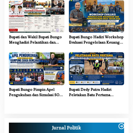
Sinergi Lintas Sektor
Bupati dan Wakil Bupati Bungo
Bupati Bungo Hadiri Workshop
Menghadiri Pelantikan dan
Evaluasi Pengelolaan Keuangan
Pengukuhan Pengurus LAM
dan Pembangunan Desa Tahun
Jambi Kabupaten Bungo
2026
Bupati Bungo Pimpin Apel
Bupati Dedy Putra Hadiri
Pengukuhan dan Simulasi SOP
Peletakan Batu Pertama
Kampung Siaga Bencana Jaya
Gedung Kantor Imigrasi Kelas
Setia
III Non TPI Bungo
Jurnal Politik