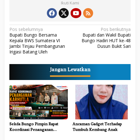
Ikuti Kami
N
Pos sebelumnya
Pos berikutnya
Bupati Bungo Bersama
Bupati dan Wakil Bupati
a
Kepala BWS Sumatera VI
Bungo Hadiri HUT ke-48
Jambi Tinjau Pembangunan
Dusun Bukit Sari
v
Irigasi Batang Uleh
i
g
Jangan Lewatkan
a
s
i
p
o
s
Sekda Bungo Pimpin Rapat
Ancaman Gadget Terhadap
Koordinasi Penanganan
Tumbuh Kembang Anak
Karhutla 2026, Tekankan