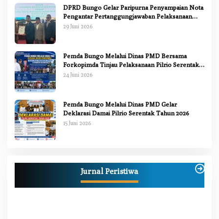
DPRD Bungo Gelar Paripurna Penyampaian Nota
Pengantar Pertanggungjawaban Pelaksanaan
APBD 2025
29 Juni 2026
Pemda Bungo Melalui Dinas PMD Bersama
Forkopimda Tinjau Pelaksanaan Pilrio Serentak
2026
24 Juni 2026
Pemda Bungo Melalui Dinas PMD Gelar
Deklarasi Damai Pilrio Serentak Tahun 2026
15 Juni 2026
Anggi Doyok Resmi Lulus Sekolah Solidaritas
PSI Batch-1, Siap Perkuat Kiprah Politik dari
Jurnal Peristiwa
Daerah
Di Berita, Bungo, Daerah, Nasional, Peristiwa, Politik
|
2 Juli 2026