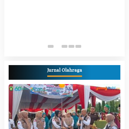
W
M
Di
Pe
Jurnal Olahraga