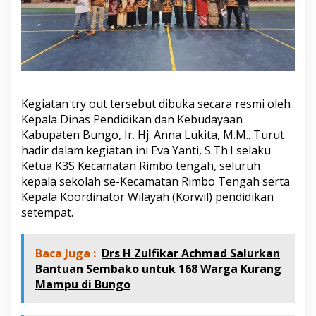
j
a
n
g
S
D
Kegiatan try out tersebut dibuka secara resmi oleh
Kepala Dinas Pendidikan dan Kebudayaan
Kabupaten Bungo, Ir. Hj. Anna Lukita, M.M.. Turut
hadir dalam kegiatan ini Eva Yanti, S.Th.I selaku
Ketua K3S Kecamatan Rimbo tengah, seluruh
kepala sekolah se-Kecamatan Rimbo Tengah serta
Kepala Koordinator Wilayah (Korwil) pendidikan
setempat.
Baca Juga :
Drs H Zulfikar Achmad Salurkan
Bantuan Sembako untuk 168 Warga Kurang
Mampu di Bungo