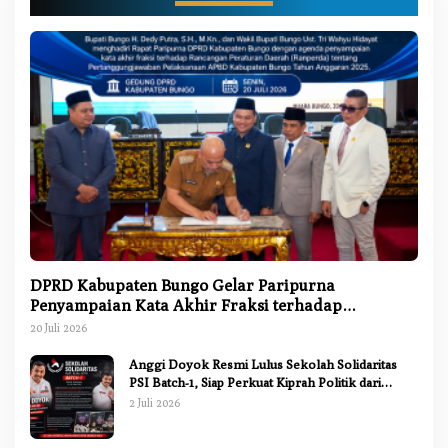
DPRD Kabupaten Bungo Gelar Paripurna
Penyampaian Kata Akhir Fraksi terhadap
Ranperda Pertanggungjawaban APBD 2025
20 Juli 2026
Anggi Doyok Resmi Lulus Sekolah Solidaritas
PSI Batch-1, Siap Perkuat Kiprah Politik dari
Daerah
2 Juli 2026