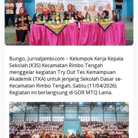
b
o
T
e
n
g
a
h
G
e
l
Bungo, Jurnaljambi.com – Kelompok Kerja Kepala
a
Sekolah (K3S) Kecamatan Rimbo Tengah
r
menggelar kegiatan Try Out Tes Kemampuan
T
Akademik (TKA) untuk jenjang Sekolah Dasar se-
r
y
Kecamatan Rimbo Tengah, Sabtu (11/04/2026).
O
Kegiatan ini berlangsung di GOR MTQ Lama.
u
t
T
K
A
J
e
n