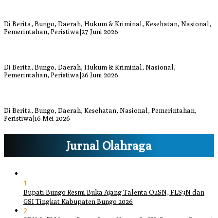
Warga Bungo Diduga Jadi Korban Begal, Meninggal Dunia Akibat
Luka Bacok
Di Berita, Bungo, Daerah, Hukum & Kriminal, Kesehatan, Nasional,
Pemerintahan, Peristiwa
|
27 Juni 2026
Respons Cepat Damkar Bungo Padamkan Kebakaran Lahan di
Sungai Mengkuang
Di Berita, Bungo, Daerah, Hukum & Kriminal, Nasional,
Pemerintahan, Peristiwa
|
26 Juni 2026
Bupati dan Wakil Bupati Bungo Tinjau Posko Banjir dan Dapur
Umum di Sejumlah Titik
Di Berita, Bungo, Daerah, Kesehatan, Nasional, Pemerintahan,
Peristiwa
|
16 Mei 2026
Jurnal Olahraga
1
Bupati Bungo Resmi Buka Ajang Talenta O2SN, FLS3N dan
GSI Tingkat Kabupaten Bungo 2026
2