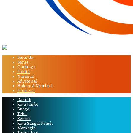
Beranda
Berita
Olahraga
Politik
Nasional
Advetorial
Hukum & Kriminal
Peristiwa
Daerah
Kota Jambi
Bungo
Tebo
Kerinci
Kota Sungai Penuh
Merangin
Batanghari