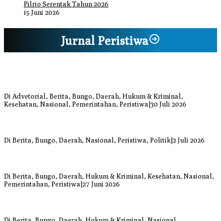
Pilrio Serentak Tahun 2026
15 Juni 2026
Jurnal Peristiwa
Bupati Bungo Pimpin Apel Pengukuhan dan Simulasi SOP Kampung
Siaga Bencana Jaya Setia
Di Advetorial, Berita, Bungo, Daerah, Hukum & Kriminal,
Kesehatan, Nasional, Pemerintahan, Peristiwa
|
30 Juli 2026
Anggi Doyok Resmi Lulus Sekolah Solidaritas PSI Batch-1, Siap
Perkuat Kiprah Politik dari Daerah
Di Berita, Bungo, Daerah, Nasional, Peristiwa, Politik
|
2 Juli 2026
Warga Bungo Diduga Jadi Korban Begal, Meninggal Dunia Akibat
Luka Bacok
Di Berita, Bungo, Daerah, Hukum & Kriminal, Kesehatan, Nasional,
Pemerintahan, Peristiwa
|
27 Juni 2026
Respons Cepat Damkar Bungo Padamkan Kebakaran Lahan di
Sungai Mengkuang
Di Berita, Bungo, Daerah, Hukum & Kriminal, Nasional,