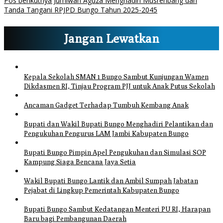
Pos berikutnya
Jumiwan Aguza Menghadiri Musrenbang dan
Tanda Tangani RPJPD Bungo Tahun 2025-2045
Jangan Lewatkan
Kepala Sekolah SMAN 1 Bungo Sambut Kunjungan Wamen
Dikdasmen RI, Tinjau Program PJJ untuk Anak Putus Sekolah
Ancaman Gadget Terhadap Tumbuh Kembang Anak
Bupati dan Wakil Bupati Bungo Menghadiri Pelantikan dan
Pengukuhan Pengurus LAM Jambi Kabupaten Bungo
Bupati Bungo Pimpin Apel Pengukuhan dan Simulasi SOP
Kampung Siaga Bencana Jaya Setia
Wakil Bupati Bungo Lantik dan Ambil Sumpah Jabatan
Pejabat di Lingkup Pemerintah Kabupaten Bungo
Bupati Bungo Sambut Kedatangan Menteri PU RI, Harapan
Baru bagi Pembangunan Daerah