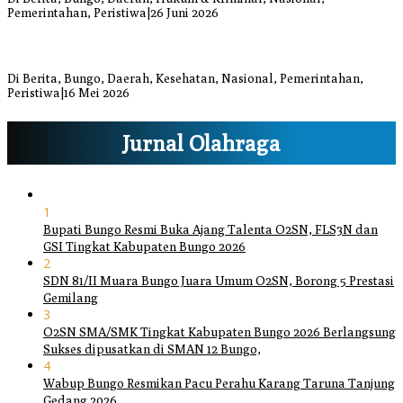
Pemerintahan, Peristiwa
|
26 Juni 2026
Bupati dan Wakil Bupati Bungo Tinjau Posko Banjir dan Dapur
Umum di Sejumlah Titik
Di Berita, Bungo, Daerah, Kesehatan, Nasional, Pemerintahan,
Peristiwa
|
16 Mei 2026
Jurnal Olahraga
1
Bupati Bungo Resmi Buka Ajang Talenta O2SN, FLS3N dan
GSI Tingkat Kabupaten Bungo 2026
2
SDN 81/II Muara Bungo Juara Umum O2SN, Borong 5 Prestasi
Gemilang
3
O2SN SMA/SMK Tingkat Kabupaten Bungo 2026 Berlangsung
Sukses dipusatkan di SMAN 12 Bungo,
4
Wabup Bungo Resmikan Pacu Perahu Karang Taruna Tanjung
Gedang 2026