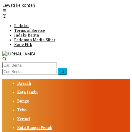
Lewati ke konten
Redaksi
Terms of Service
Indeks Berita
Pedoman Media Siber
Kode Etik
Daerah
Kota Jambi
Bungo
Tebo
Kerinci
Kota Sungai Penuh