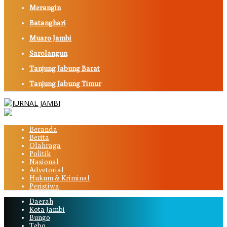
Merangin
Batanghari
Muaro Jambi
Sarolangun
Tanjung Jabung Barat
Tanjung Jabung Timur
Beranda
Berita
Olahraga
Politik
Nasional
Advetorial
Hukum & Kriminal
Peristiwa
Daerah
Kota Jambi
Bungo
Tebo