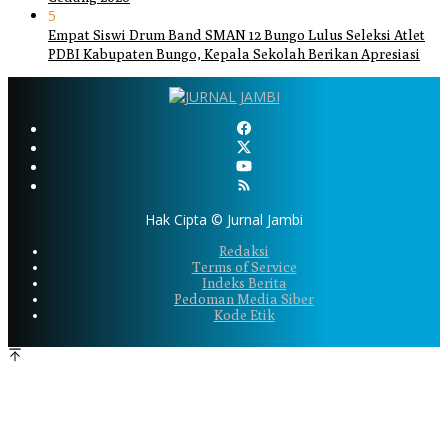
5
Empat Siswi Drum Band SMAN 12 Bungo Lulus Seleksi Atlet
PDBI Kabupaten Bungo, Kepala Sekolah Berikan Apresiasi
Hak Cipta © Jurnal Jambi
Redaksi
Terms of Service
Indeks Berita
Pedoman Media Siber
Kode Etik