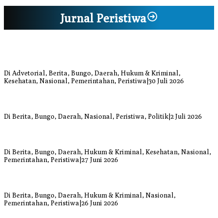
Jurnal Peristiwa
Bupati Bungo Pimpin Apel Pengukuhan dan Simulasi SOP Kampung
Siaga Bencana Jaya Setia
Di Advetorial, Berita, Bungo, Daerah, Hukum & Kriminal,
Kesehatan, Nasional, Pemerintahan, Peristiwa
|
30 Juli 2026
Anggi Doyok Resmi Lulus Sekolah Solidaritas PSI Batch-1, Siap
Perkuat Kiprah Politik dari Daerah
Di Berita, Bungo, Daerah, Nasional, Peristiwa, Politik
|
2 Juli 2026
Warga Bungo Diduga Jadi Korban Begal, Meninggal Dunia Akibat
Luka Bacok
Di Berita, Bungo, Daerah, Hukum & Kriminal, Kesehatan, Nasional,
Pemerintahan, Peristiwa
|
27 Juni 2026
Respons Cepat Damkar Bungo Padamkan Kebakaran Lahan di
Sungai Mengkuang
Di Berita, Bungo, Daerah, Hukum & Kriminal, Nasional,
Pemerintahan, Peristiwa
|
26 Juni 2026