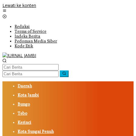
Lewati ke konten
Redaksi
Terms of Service
Indeks Berita
Pedoman Media Siber
Kode Etik
Daerah
Kota Jambi
Bungo
Tebo
Kerinci
Kota Sungai Penuh