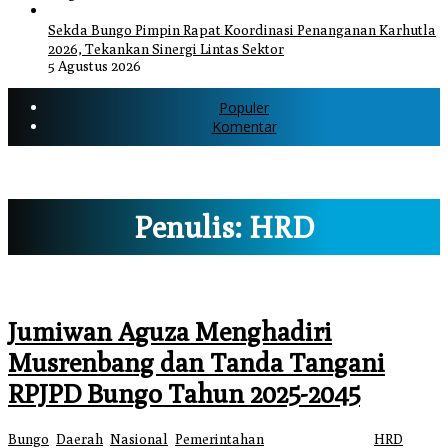
Sekda Bungo Pimpin Rapat Koordinasi Penanganan Karhutla
2026, Tekankan Sinergi Lintas Sektor
5 Agustus 2026
Populer
Komentar
Penulis:
HRD
Jumiwan Aguza Menghadiri
Musrenbang dan Tanda Tangani
RPJPD Bungo Tahun 2025-2045
Bungo
,
Daerah
,
Nasional
,
Pemerintahan
|
29 Mei 2024
oleh
HRD