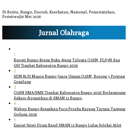
Bupati dan Wakil Bupati Bungo Tinjau Posko Banjir dan Dapur
Umum di Sejumlah Titik
Di Berita, Bungo, Daerah, Kesehatan, Nasional, Pemerintahan,
Peristiwa
|
16 Mei 2026
Jurnal Olahraga
1
Bupati Bungo Resmi Buka Ajang Talenta O2SN, FLS3N dan
GSI Tingkat Kabupaten Bungo 2026
2
SDN 81/II Muara Bungo Juara Umum O2SN, Borong 5 Prestasi
Gemilang
3
O2SN SMA/SMK Tingkat Kabupaten Bungo 2026 Berlangsung
Sukses dipusatkan di SMAN 12 Bungo,
4
Wabup Bungo Resmikan Pacu Perahu Karang Taruna Tanjung
Gedang 2026
5
Empat Siswi Drum Band SMAN 12 Bungo Lulus Seleksi Atlet