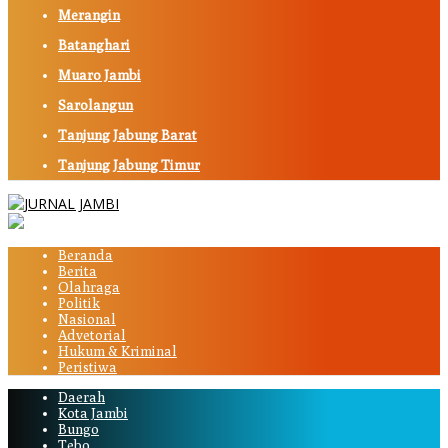
Merangin
Batanghari
Muaro Jambi
Sarolangun
Tanjung Jabung Barat
Tanjung Jabung Timur
Beranda
Berita
Olahraga
Politik
Nasional
Advetorial
Hukum & Kriminal
Peristiwa
Daerah
Kota Jambi
Bungo
Tebo