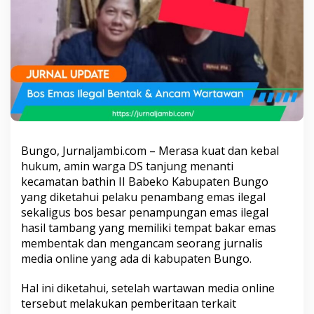
r
i
t
a
k
a
n
,
M
e
r
a
Bungo, Jurnaljambi.com – Merasa kuat dan kebal
s
hukum, amin warga DS tanjung menanti
a
kecamatan bathin II Babeko Kabupaten Bungo
K
u
yang diketahui pelaku penambang emas ilegal
a
sekaligus bos besar penampungan emas ilegal
t
hasil tambang yang memiliki tempat bakar emas
d
membentak dan mengancam seorang jurnalis
i
b
media online yang ada di kabupaten Bungo.
a
c
Hal ini diketahui, setelah wartawan media online
k
tersebut melakukan pemberitaan terkait
u