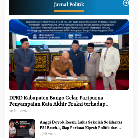
Jurnal Politik
DPRD Kabupaten Bungo Gelar Paripurna
Penyampaian Kata Akhir Fraksi terhadap
Ranperda Pertanggungjawaban APBD 2025
20 Juli 2026
Anggi Doyok Resmi Lulus Sekolah Solidaritas
PSI Batch-1, Siap Perkuat Kiprah Politik dari
Daerah
2 Juli 2026