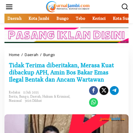
L
e
w
a
Daerah
Kota Jambi
Bungo
Tebo
Kerinci
Kota Sung
t
i
k
e
k
o
Home
/
Daerah
/
Bungo
T
n
i
t
Tidak Terima diberitakan, Merasa Kuat
d
e
a
dibackup APH, Amin Bos Bakar Emas
n
k
Ilegal Bentak dan Ancam Wartawan
T
e
r
Redaksi
11 Juli 2025
Berita
,
Bungo
,
Daerah
,
Hukum & Kriminal
,
i
Nasional
3026 Dilihat
m
a
d
i
b
e