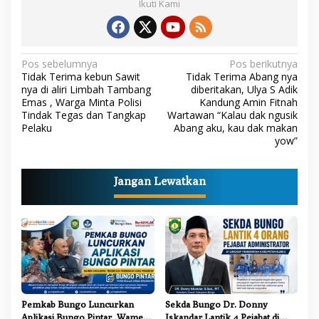
Ikuti Kami
N
Pos sebelumnya
Pos berikutnya
Tidak Terima kebun Sawit
Tidak Terima Abang nya
a
nya di aliri Limbah Tambang
diberitakan, Ulya S Adik
Emas , Warga Minta Polisi
Kandung Amin Fitnah
v
Tindak Tegas dan Tangkap
Wartawan “Kalau dak ngusik
i
Pelaku
Abang aku, kau dak makan
yow”
g
a
Jangan Lewatkan
s
i
p
o
s
Pemkab Bungo Luncurkan
Sekda Bungo Dr. Donny
Aplikasi Bungo Pintar, Wamen
Iskandar Lantik 4 Pejabat di