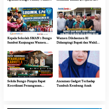
Dikdasmen: Terobosan
Lingkungan Pemkab Bungo
Pendidikan yang Progresif
Kepala Sekolah SMAN 1 Bungo
Wamen Dikdasmen RI
Sambut Kunjungan Wamen
Didampingi Bupati dan Wakil
Dikdasmen RI, Tinjau Program
Bupati Bungo Tinjau Revitalisasi
PJJ untuk Anak Putus Sekolah
SD Negeri 107/II Danau Buluh
Sekda Bungo Pimpin Rapat
Ancaman Gadget Terhadap
Koordinasi Penanganan
Tumbuh Kembang Anak
Karhutla 2026, Tekankan
Sinergi Lintas Sektor