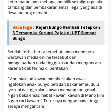
keterlibatan amin sebagai pemilik sekaligus pelaku
p
A
tambang dan pembakaran emas ilegal yang ada di
P
desa tanjung menanti.
H
,
A
Baca Juga :
Kejari Bungo Kembali Tetapkan
m
3 Tersangka Korupsi Pajak di UPT Samsat
i
Bungo
n
B
o
Setelah terbit berita tersebut, amin menelpon
s
B
wartawan media online tersebut dan
a
mengeluarkan nada tinggi kasar dan mengancam
k
karena tidak terima di beritakan.
a
r
” Apo maksud kawan memberitakan awak
E
m
ngatokan awak punyo peti dan bakar emas, dulu
a
Iyo kini dak gi, kalau kawan memang tau genah
s
Ngan baka emas, hebat kawan, kawan di Mano kini
I
Ngan cari kawan. ” Tutur nya dengan nada tinggi
l
e
seraya mengancam
g