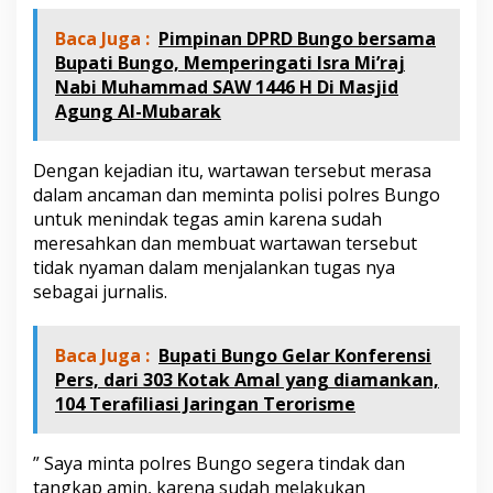
a
l
Baca Juga :
Pimpinan DPRD Bungo bersama
B
Bupati Bungo, Memperingati Isra Mi’raj
e
Nabi Muhammad SAW 1446 H Di Masjid
n
Agung Al-Mubarak
t
a
k
Dengan kejadian itu, wartawan tersebut merasa
d
a
dalam ancaman dan meminta polisi polres Bungo
n
untuk menindak tegas amin karena sudah
A
meresahkan dan membuat wartawan tersebut
n
tidak nyaman dalam menjalankan tugas nya
c
a
sebagai jurnalis.
m
W
a
Baca Juga :
Bupati Bungo Gelar Konferensi
r
Pers, dari 303 Kotak Amal yang diamankan,
t
104 Terafiliasi Jaringan Terorisme
a
w
a
” Saya minta polres Bungo segera tindak dan
n
tangkap amin, karena sudah melakukan