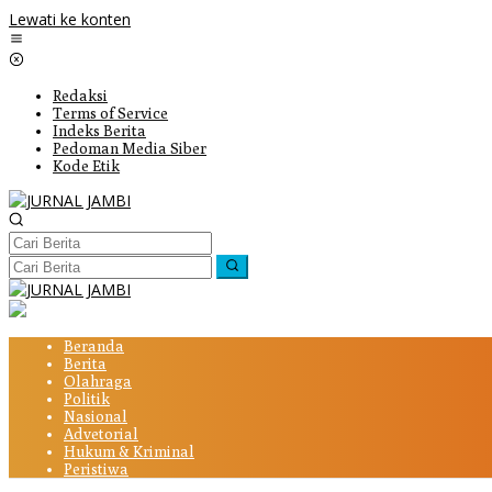
Lewati ke konten
Redaksi
Terms of Service
Indeks Berita
Pedoman Media Siber
Kode Etik
Beranda
Berita
Olahraga
Politik
Nasional
Advetorial
Hukum & Kriminal
Peristiwa