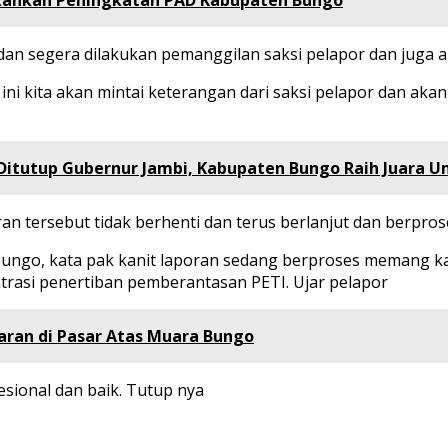
ekankan Peningkatan PAD Kabupaten Bungo
dan segera dilakukan pemanggilan saksi pelapor dan juga 
 ini kita akan mintai keterangan dari saksi pelapor dan 
i Ditutup Gubernur Jambi, Kabupaten Bungo Raih Juara
n tersebut tidak berhenti dan terus berlanjut dan berpros
 Bungo, kata pak kanit laporan sedang berproses memang ka
ntrasi penertiban pemberantasan PETI. Ujar pelapor
aran di Pasar Atas Muara Bungo
esional dan baik. Tutup nya