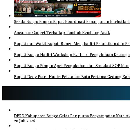
Sekda Bungo Pimpin Rapat Koordinasi Penanganan Karhutla 20
Ancaman Gadget Terhadap Tumbuh Kembang Anak
Bupati dan Wakil Bupati Bungo Menghadiri Pelantikan dan 
Bupati Bungo Hadiri Workshop Evaluasi Pengelolaan Keuang
Bupati Bungo Pimpin Apel Pengukuhan dan Simulasi SOP Kamp
Bupati Dedy Putra Hadiri Peletakan Batu Pertama Gedung Kant
DPRD Kabupaten Bungo Gelar Paripurna Penyampaian Kata Ak
20 Juli 2026