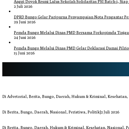
Anggi Doyok Resmi Lulus Sekolah Solidaritas PSI Batch-1, Siap
2 Juli 2026
DPRD Bungo Gelar Paripurna Penyampaian Nota Pengantar P
29 Juni 2026
Pemda Bungo Melalui Dinas PMD Bersama Forkopimda Tinjau P
24 Juni 2026
Pemda Bungo Melalui Dinas PMD Gelar Deklarasi Damai Pilrio
15 Juni 2026
Bupati Bungo Pimpin Apel Pengukuhan dan Simulasi SOP Kampung S
Di Advetorial, Berita, Bungo, Daerah, Hukum & Kriminal, Kesehatan,
Anggi Doyok Resmi Lulus Sekolah Solidaritas PSI Batch-1, Siap Perku
Di Berita, Bungo, Daerah, Nasional, Peristiwa, Politik
|
2 Juli 2026
Warga Bungo Diduga Jadi Korban Begal, Meninggal Dunia Akibat L
Di Berita, Bungo, Daerah, Hukum & Kriminal, Kesehatan, Nasional, P