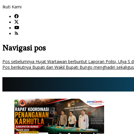
Ikuti Kami
Navigasi pos
Pos sebelumnya
Hujat Wartawan berbuntut Laporan Polisi, Ulya S 
Pos berikutnya
Bupati dan Wakil Bupati Bungo menghadiri sekalig