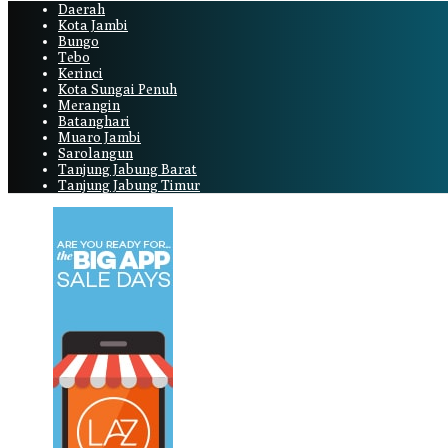
Daerah
Kota Jambi
Bungo
Tebo
Kerinci
Kota Sungai Penuh
Merangin
Batanghari
Muaro Jambi
Sarolangun
Tanjung Jabung Barat
Tanjung Jabung Timur