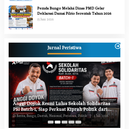
Pemda Bungo Melalui Dinas PMD Gelar
Deklarasi Damai Pilrio Serentak Tahun 2026
15 Juni 2026
Jurnal Peristiwa
W
Anggi Doyok Resmi Lulus Sekolah Solidaritas
M
PSI Batch-1, Siap Perkuat Kiprah Politik dari
Di
Daerah
Di Berita, Bungo, Daerah, Nasional, Peristiwa, Politik
|
2 Juli 2026
Pe