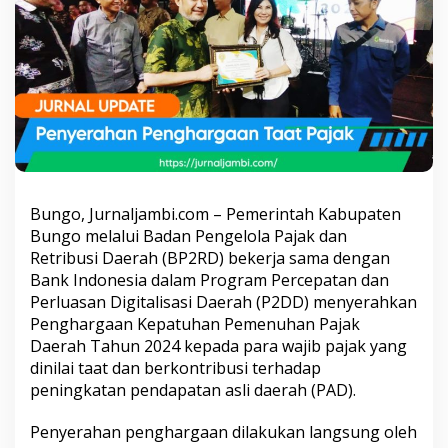
h
k
a
n
P
e
n
g
h
a
r
g
Bungo, Jurnaljambi.com – Pemerintah Kabupaten
a
Bungo melalui Badan Pengelola Pajak dan
a
Retribusi Daerah (BP2RD) bekerja sama dengan
n
K
Bank Indonesia dalam Program Percepatan dan
e
Perluasan Digitalisasi Daerah (P2DD) menyerahkan
p
Penghargaan Kepatuhan Pemenuhan Pajak
a
Daerah Tahun 2024 kepada para wajib pajak yang
t
dinilai taat dan berkontribusi terhadap
u
h
peningkatan pendapatan asli daerah (PAD).
a
n
Penyerahan penghargaan dilakukan langsung oleh
P