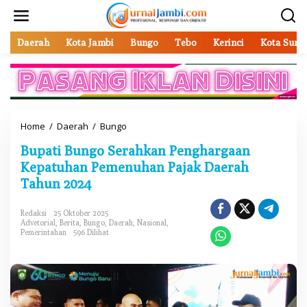
L
e
w
a
Daerah
Kota Jambi
Bungo
Tebo
Kerinci
Kota Sung
t
i
k
e
k
o
Home
/
Daerah
/
Bungo
B
n
u
t
Bupati Bungo Serahkan Penghargaan
p
e
a
Kepatuhan Pemenuhan Pajak Daerah
n
t
Tahun 2024
i
B
u
Redaksi
25 Oktober 2025
Advetorial
,
Berita
,
Bungo
,
Daerah
,
Nasional
,
n
Pemerintahan
596 Dilihat
g
o
S
e
r
a