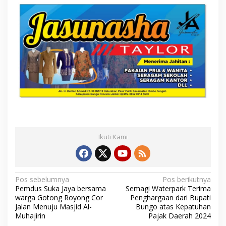
Ikuti Kami
N
Pos sebelumnya
Pos berikutnya
Pemdus Suka Jaya bersama
Semagi Waterpark Terima
a
warga Gotong Royong Cor
Penghargaan dari Bupati
Jalan Menuju Masjid Al-
Bungo atas Kepatuhan
v
Muhajirin
Pajak Daerah 2024
i