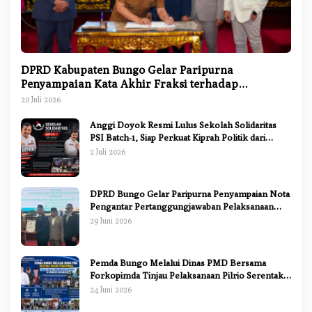
DPRD Kabupaten Bungo Gelar Paripurna
Penyampaian Kata Akhir Fraksi terhadap
Ranperda Pertanggungjawaban APBD 2025
20 Juli 2026
Anggi Doyok Resmi Lulus Sekolah Solidaritas
PSI Batch-1, Siap Perkuat Kiprah Politik dari
Daerah
2 Juli 2026
DPRD Bungo Gelar Paripurna Penyampaian Nota
Pengantar Pertanggungjawaban Pelaksanaan
APBD 2025
29 Juni 2026
Pemda Bungo Melalui Dinas PMD Bersama
Forkopimda Tinjau Pelaksanaan Pilrio Serentak
2026
24 Juni 2026