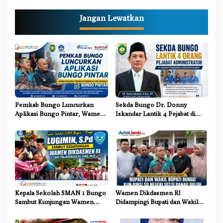
g
Jangan Lewatkan
a
s
i
p
o
s
Pemkab Bungo Luncurkan
Sekda Bungo Dr. Donny
Aplikasi Bungo Pintar, Wamen
Iskandar Lantik 4 Pejabat di
Dikdasmen: Terobosan
Lingkungan Pemkab Bungo
Pendidikan yang Progresif
Kepala Sekolah SMAN 1 Bungo
Wamen Dikdasmen RI
Sambut Kunjungan Wamen
Didampingi Bupati dan Wakil
Dikdasmen RI, Tinjau Program
Bupati Bungo Tinjau Revitalisasi
PJJ untuk Anak Putus Sekolah
SD Negeri 107/II Danau Buluh