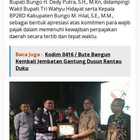
Bupati Bungo H. Dedy Putra, S.H., M.Kn, didampingi
e
Wakil Bupati Tri Wahyu Hidayat serta Kepala
m
e
BP2RD Kabupaten Bungo M. Hilal, S.E., M.M.,
n
sebagai bentuk apresiasi atas komitmen para wajib
u
pajak dalam memenuhi kewajiban perpajakan
h
daerah secara tertib dan tepat waktu.
a
n
P
a
Baca Juga :
Kodim 0416 / Bute Bangun
j
Kembali Jembatan Gantung Dusun Rantau
a
Duku
k
D
a
e
r
a
h
T
a
h
u
n
2