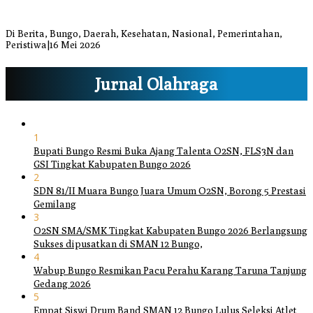
Bupati dan Wakil Bupati Bungo Tinjau Posko Banjir dan Dapur
Umum di Sejumlah Titik
Di Berita, Bungo, Daerah, Kesehatan, Nasional, Pemerintahan,
Peristiwa
|
16 Mei 2026
Jurnal Olahraga
1
Bupati Bungo Resmi Buka Ajang Talenta O2SN, FLS3N dan
GSI Tingkat Kabupaten Bungo 2026
2
SDN 81/II Muara Bungo Juara Umum O2SN, Borong 5 Prestasi
Gemilang
3
O2SN SMA/SMK Tingkat Kabupaten Bungo 2026 Berlangsung
Sukses dipusatkan di SMAN 12 Bungo,
4
Wabup Bungo Resmikan Pacu Perahu Karang Taruna Tanjung
Gedang 2026
5
Empat Siswi Drum Band SMAN 12 Bungo Lulus Seleksi Atlet