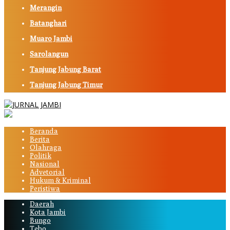
Merangin
Batanghari
Muaro Jambi
Sarolangun
Tanjung Jabung Barat
Tanjung Jabung Timur
Beranda
Berita
Olahraga
Politik
Nasional
Advetorial
Hukum & Kriminal
Peristiwa
Daerah
Kota Jambi
Bungo
Tebo