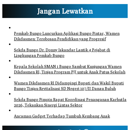
Jangan Lewatkan
Pemkab Bungo Luncurkan Aplikasi Bungo Pintar, Wamen
Dikdasmen: Terobosan Pendidikan yang Progresif
Sekda Bungo Dr. Donny Iskandar Lantik 4 Pejabat di
Lingkungan Pemkab Bungo
Kepala Sekolah SMAN 1 Bungo Sambut Kunjungan Wamen
Dikdasmen RI, Tinjau Program PJJ untuk Anak Putus Sekolah
Wamen Dikdasmen RI Didampingi Bupati dan Wakil Bupati
Bungo Tinjau Revitalisasi SD Negeri 107/II Danau Buluh
Sekda Bungo Pimpin Rapat Koordinasi Penanganan Karhutla
2026, Tekankan Sinergi Lintas Sektor
Ancaman Gadget Terhadap Tumbuh Kembang Anak