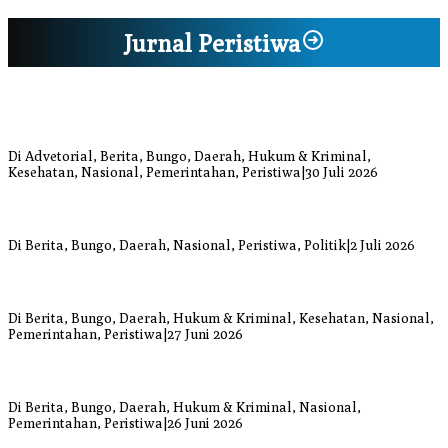
Jurnal Peristiwa
Bupati Bungo Pimpin Apel Pengukuhan dan Simulasi SOP Kampung
Siaga Bencana Jaya Setia
Di Advetorial, Berita, Bungo, Daerah, Hukum & Kriminal,
Kesehatan, Nasional, Pemerintahan, Peristiwa
|
30 Juli 2026
Anggi Doyok Resmi Lulus Sekolah Solidaritas PSI Batch-1, Siap
Perkuat Kiprah Politik dari Daerah
Di Berita, Bungo, Daerah, Nasional, Peristiwa, Politik
|
2 Juli 2026
Warga Bungo Diduga Jadi Korban Begal, Meninggal Dunia Akibat
Luka Bacok
Di Berita, Bungo, Daerah, Hukum & Kriminal, Kesehatan, Nasional,
Pemerintahan, Peristiwa
|
27 Juni 2026
Respons Cepat Damkar Bungo Padamkan Kebakaran Lahan di
Sungai Mengkuang
Di Berita, Bungo, Daerah, Hukum & Kriminal, Nasional,
Pemerintahan, Peristiwa
|
26 Juni 2026