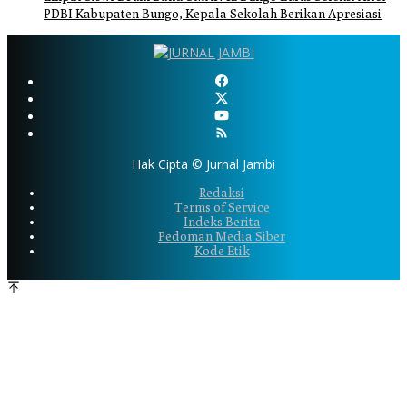
PDBI Kabupaten Bungo, Kepala Sekolah Berikan Apresiasi
Hak Cipta © Jurnal Jambi
Redaksi
Terms of Service
Indeks Berita
Pedoman Media Siber
Kode Etik