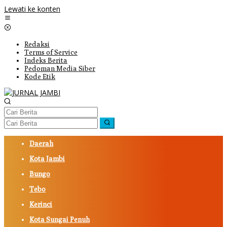
Lewati ke konten
Redaksi
Terms of Service
Indeks Berita
Pedoman Media Siber
Kode Etik
Daerah
Kota Jambi
Bungo
Tebo
Kerinci
Kota Sungai Penuh