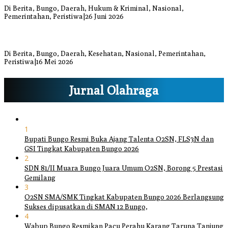
Di Berita, Bungo, Daerah, Hukum & Kriminal, Nasional,
Pemerintahan, Peristiwa
|
26 Juni 2026
Bupati dan Wakil Bupati Bungo Tinjau Posko Banjir dan Dapur
Umum di Sejumlah Titik
Di Berita, Bungo, Daerah, Kesehatan, Nasional, Pemerintahan,
Peristiwa
|
16 Mei 2026
Jurnal Olahraga
1
Bupati Bungo Resmi Buka Ajang Talenta O2SN, FLS3N dan
GSI Tingkat Kabupaten Bungo 2026
2
SDN 81/II Muara Bungo Juara Umum O2SN, Borong 5 Prestasi
Gemilang
3
O2SN SMA/SMK Tingkat Kabupaten Bungo 2026 Berlangsung
Sukses dipusatkan di SMAN 12 Bungo,
4
Wabup Bungo Resmikan Pacu Perahu Karang Taruna Tanjung